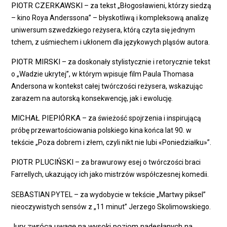
PIOTR CZERKAWSKI
– za tekst „Błogosławieni, którzy siedzą
– kino Roya Anderssona” – błyskotliwą i kompleksową analizę
uniwersum szwedzkiego reżysera, którą czyta się jednym
tchem, z uśmiechem i ukłonem dla językowych pląsów autora.
PIOTR MIRSKI
– za doskonały stylistycznie i retorycznie tekst
o „Wadzie ukrytej”, w którym wpisuje film Paula Thomasa
Andersona w kontekst całej twórczości reżysera, wskazując
zarazem na autorską konsekwencję, jak i ewolucję.
MICHAŁ PIEPIÓRKA
– za świeżość spojrzenia i inspirującą
próbę przewartościowania polskiego kina końca lat 90. w
tekście „Poza dobrem i złem, czyli nikt nie lubi «Poniedziałku»”.
PIOTR PLUCIŃSKI
– za brawurowy esej o twórczości braci
Farrellych, ukazujący ich jako mistrzów współczesnej komedii.
SEBASTIAN PYTEL – za wydobycie w tekście „Martwy piksel”
nieoczywistych sensów z „11 minut” Jerzego Skolimowskiego.
Jury zwróca uwagę na wysoki poziom nadesłanych na