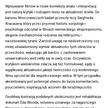
Wpisywanie filmów w nowe konteksty analiz i interpretacji
jest naturą krytyki i rodzajem testu na aktualność dzieła. Do
kanonu filmoznawczych badań przeszły tezy Siegfrieda
Kracauera, który przez pryzmat historii, socjologii i
psychologii odczytał w filmach niemieckiego ekspresjonizmu
alegorie mechanizmów rodzenia się hitleryzmu i
nazistowskiej tyranii. Zwrócił uwagę na niedostrzeżony czy
mniej uświadomiony wymiar aktualności tych obrazów w
przeszłości, wykazując jak bardzo z zachowaniem
uniwersalności wstrzeliły się w swój czas. Oczywiście,
krytykom wielokrotnie zdarza się też formułować sądy o
wyjątkowej aktualności jakiejś twórczości czy konkretnego
filmu sprzed lat dla współczesnego widza. W tym przypadku
akcentowany jest potencjał utworu do bycia komentarzem,
pouczeniem, inspiracją lub wzorem dla teraźniejszości.
Osobliwą ilustracją podobnych okoliczności jest rehabilitacja
dokonań Eda Wooda, reżysera uznanego za najgorszego