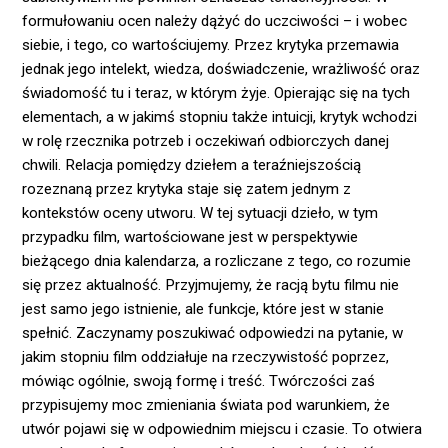
formułowaniu ocen należy dążyć do uczciwości – i wobec
siebie, i tego, co wartościujemy. Przez krytyka przemawia
jednak jego intelekt, wiedza, doświadczenie, wrażliwość oraz
świadomość tu i teraz, w którym żyje. Opierając się na tych
elementach, a w jakimś stopniu także intuicji, krytyk wchodzi
w rolę rzecznika potrzeb i oczekiwań odbiorczych danej
chwili. Relacja pomiędzy dziełem a teraźniejszością
rozeznaną przez krytyka staje się zatem jednym z
kontekstów oceny utworu. W tej sytuacji dzieło, w tym
przypadku film, wartościowane jest w perspektywie
bieżącego dnia kalendarza, a rozliczane z tego, co rozumie
się przez aktualność. Przyjmujemy, że racją bytu filmu nie
jest samo jego istnienie, ale funkcje, które jest w stanie
spełnić. Zaczynamy poszukiwać odpowiedzi na pytanie, w
jakim stopniu film oddziałuje na rzeczywistość poprzez,
mówiąc ogólnie, swoją formę i treść. Twórczości zaś
przypisujemy moc zmieniania świata pod warunkiem, że
utwór pojawi się w odpowiednim miejscu i czasie. To otwiera