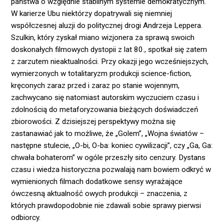
państwa o względnie stabilnym systemie demokratycznym.
W karierze Ubu niektórzy dopatrywali się niemniej
współczesnej aluzji do politycznej drogi Andrzeja Leppera.
Szulkin, który zyskał miano wizjonera za sprawą swoich
doskonałych filmowych dystopii z lat 80., spotkał się zatem
z zarzutem nieaktualności. Przy okazji jego wcześniejszych,
wymierzonych w totalitaryzm produkcji science-fiction,
kręconych zaraz przed i zaraz po stanie wojennym,
zachwycano się natomiast autorskim wyczuciem czasu i
zdolnością do metaforyzowania bieżących doświadczeń
zbiorowości. Z dzisiejszej perspektywy można się
zastanawiać jak to możliwe, że „Golem”, „Wojna światów –
następne stulecie, „O-bi, O-ba: koniec cywilizacji”, czy „Ga, Ga:
chwała bohaterom” w ogóle przeszły sito cenzury. Dystans
czasu i wiedza historyczna pozwalają nam bowiem odkryć w
wymienionych filmach dodatkowe sensy wyrażające
ówczesną aktualność owych produkcji – znaczenia, z
których prawdopodobnie nie zdawali sobie sprawy pierwsi
odbiorcy.