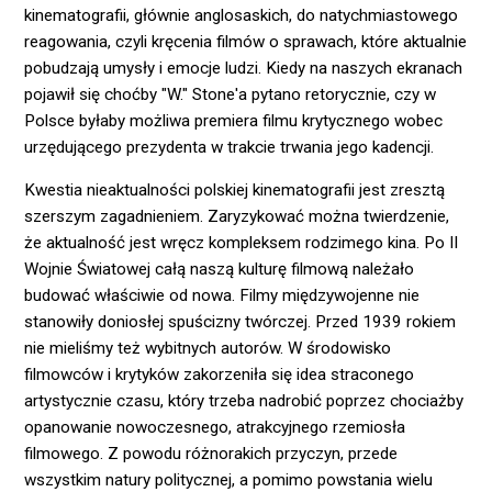
kinematografii, głównie anglosaskich, do natychmiastowego
reagowania, czyli kręcenia filmów o sprawach, które aktualnie
pobudzają umysły i emocje ludzi. Kiedy na naszych ekranach
pojawił się choćby "W." Stone'a pytano retorycznie, czy w
Polsce byłaby możliwa premiera filmu krytycznego wobec
urzędującego prezydenta w trakcie trwania jego kadencji.
Kwestia nieaktualności polskiej kinematografii jest zresztą
szerszym zagadnieniem. Zaryzykować można twierdzenie,
że aktualność jest wręcz kompleksem rodzimego kina. Po II
Wojnie Światowej całą naszą kulturę filmową należało
budować właściwie od nowa. Filmy międzywojenne nie
stanowiły doniosłej spuścizny twórczej. Przed 1939 rokiem
nie mieliśmy też wybitnych autorów. W środowisko
filmowców i krytyków zakorzeniła się idea straconego
artystycznie czasu, który trzeba nadrobić poprzez chociażby
opanowanie nowoczesnego, atrakcyjnego rzemiosła
filmowego. Z powodu różnorakich przyczyn, przede
wszystkim natury politycznej, a pomimo powstania wielu