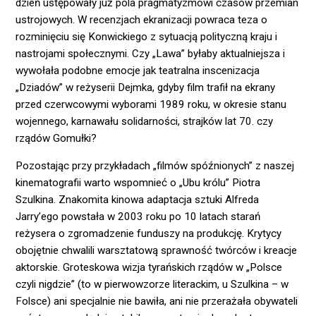
dzień ustępowały już pola pragmatyzmowi czasów przemian
ustrojowych. W recenzjach ekranizacji powraca teza o
rozminięciu się Konwickiego z sytuacją polityczną kraju i
nastrojami społecznymi. Czy „Lawa” byłaby aktualniejsza i
wywołała podobne emocje jak teatralna inscenizacja
„Dziadów” w reżyserii Dejmka, gdyby film trafił na ekrany
przed czerwcowymi wyborami 1989 roku, w okresie stanu
wojennego, karnawału solidarności, strajków lat 70. czy
rządów Gomułki?
Pozostając przy przykładach „filmów spóźnionych” z naszej
kinematografii warto wspomnieć o „Ubu królu” Piotra
Szulkina. Znakomita kinowa adaptacja sztuki Alfreda
Jarry’ego powstała w 2003 roku po 10 latach starań
reżysera o zgromadzenie funduszy na produkcję. Krytycy
obojętnie chwalili warsztatową sprawność twórców i kreacje
aktorskie. Groteskowa wizja tyrańskich rządów w „Polsce
czyli nigdzie” (to w pierwowzorze literackim, u Szulkina – w
Folsce) ani specjalnie nie bawiła, ani nie przerażała obywateli