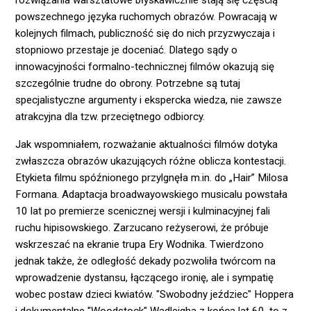
rozwiązania warsztatowe błyskawicznie stają się częścią
powszechnego języka ruchomych obrazów. Powracają w
kolejnych filmach, publiczność się do nich przyzwyczaja i
stopniowo przestaje je doceniać. Dlatego sądy o
innowacyjności formalno-technicznej filmów okazują się
szczególnie trudne do obrony. Potrzebne są tutaj
specjalistyczne argumenty i ekspercka wiedza, nie zawsze
atrakcyjna dla tzw. przeciętnego odbiorcy.
Jak wspomniałem, rozważanie aktualności filmów dotyka
zwłaszcza obrazów ukazujących różne oblicza kontestacji.
Etykieta filmu spóźnionego przylgnęła m.in. do „Hair” Milosa
Formana. Adaptacja broadwayowskiego musicalu powstała
10 lat po premierze scenicznej wersji i kulminacyjnej fali
ruchu hipisowskiego. Zarzucano reżyserowi, że próbuje
wskrzeszać na ekranie trupa Ery Wodnika. Twierdzono
jednak także, że odległość dekady pozwoliła twórcom na
wprowadzenie dystansu, łączącego ironię, ale i sympatię
wobec postaw dzieci kwiatów. "Swobodny jeździec" Hoppera
i dokumentalne "Woodstock" Wadleigha z końca lat 60. to z