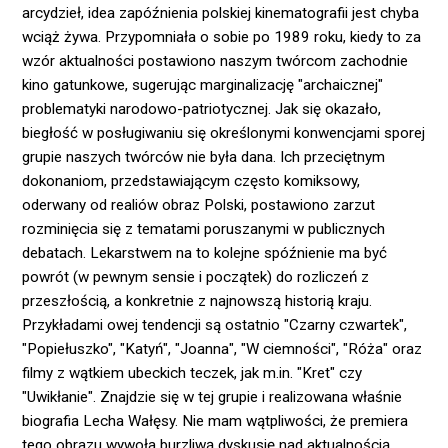
arcydzieł, idea zapóźnienia polskiej kinematografii jest chyba
wciąż żywa. Przypomniała o sobie po 1989 roku, kiedy to za
wzór aktualności postawiono naszym twórcom zachodnie
kino gatunkowe, sugerując marginalizację "archaicznej"
problematyki narodowo-patriotycznej. Jak się okazało,
biegłość w posługiwaniu się określonymi konwencjami sporej
grupie naszych twórców nie była dana. Ich przeciętnym
dokonaniom, przedstawiającym często komiksowy,
oderwany od realiów obraz Polski, postawiono zarzut
rozminięcia się z tematami poruszanymi w publicznych
debatach. Lekarstwem na to kolejne spóźnienie ma być
powrót (w pewnym sensie i początek) do rozliczeń z
przeszłością, a konkretnie z najnowszą historią kraju.
Przykładami owej tendencji są ostatnio "Czarny czwartek",
"Popiełuszko", "Katyń", "Joanna", "W ciemności", "Róża" oraz
filmy z wątkiem ubeckich teczek, jak m.in. "Kret" czy
"Uwikłanie". Znajdzie się w tej grupie i realizowana właśnie
biografia Lecha Wałęsy. Nie mam wątpliwości, że premiera
tego obrazu wywoła burzliwą dyskusję nad aktualnością