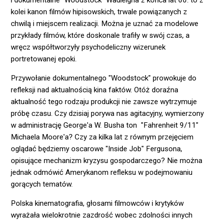
kolei kanon filmów hipisowskich, trwale powiązanych z
chwilą i miejscem realizacji. Można je uznać za modelowe
przykłady filmów, które doskonale trafiły w swój czas, a
wręcz współtworzyły psychodeliczny wizerunek
portretowanej epoki.
Przywołanie dokumentalnego "Woodstock" prowokuje do
refleksji nad aktualnością kina faktów. Otóż doraźna
aktualność tego rodzaju produkcji nie zawsze wytrzymuje
próbę czasu. Czy dzisiaj porywa nas agitacyjny, wymierzony
w administrację George'a W. Busha ton "Fahrenheit 9/11"
Michaela Moore'a? Czy za kilka lat z równym przejęciem
oglądać będziemy oscarowe "Inside Job" Fergusona,
opisujące mechanizm kryzysu gospodarczego? Nie można
jednak odmówić Amerykanom refleksu w podejmowaniu
gorących tematów.
Polska kinematografia, głosami filmowców i krytyków
wyrażała wielokrotnie zazdrość wobec zdolności innych