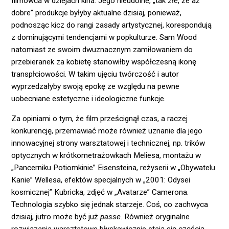
filmowca w dziejach kina. Jego nieudolne, „tak złe, że aż
dobre” produkcje byłyby aktualne dzisiaj, ponieważ,
podnosząc kicz do rangi zasady artystycznej, korespondują
z dominującymi tendencjami w popkulturze. Sam Wood
natomiast ze swoim dwuznacznym zamiłowaniem do
przebieranek za kobietę stanowiłby współczesną ikonę
transpłciowości. W takim ujęciu twórczość i autor
wyprzedzałyby swoją epokę ze względu na pewne
uobecniane estetyczne i ideologiczne funkcje.
Za opiniami o tym, że film prześcignął czas, a raczej
konkurencję, przemawiać może również uznanie dla jego
innowacyjnej strony warsztatowej i technicznej, np. trików
optycznych w krótkometrażowkach Meliesa, montażu w
„Pancerniku Potiomkinie” Eisensteina, reżyserii w „Obywatelu
Kanie” Wellesa, efektów specjalnych w „2001: Odysei
kosmicznej” Kubricka, zdjęć w „Avatarze” Camerona.
Technologia szybko się jednak starzeje. Coś, co zachwyca
dzisiaj, jutro może być już
passe
. Również oryginalne