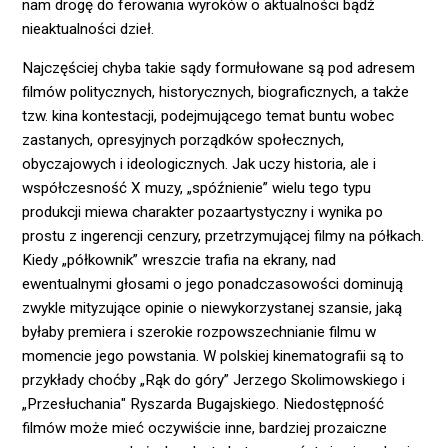
nam drogę do ferowania wyroków o aktualności bądź
nieaktualności dzieł.
Najczęściej chyba takie sądy formułowane są pod adresem
filmów politycznych, historycznych, biograficznych, a także
tzw. kina kontestacji, podejmującego temat buntu wobec
zastanych, opresyjnych porządków społecznych,
obyczajowych i ideologicznych. Jak uczy historia, ale i
współczesność X muzy, „spóźnienie” wielu tego typu
produkcji miewa charakter pozaartystyczny i wynika po
prostu z ingerencji cenzury, przetrzymującej filmy na półkach.
Kiedy „półkownik” wreszcie trafia na ekrany, nad
ewentualnymi głosami o jego ponadczasowości dominują
zwykle mityzujące opinie o niewykorzystanej szansie, jaką
byłaby premiera i szerokie rozpowszechnianie filmu w
momencie jego powstania. W polskiej kinematografii są to
przykłady choćby „Rąk do góry” Jerzego Skolimowskiego i
„Przesłuchania" Ryszarda Bugajskiego. Niedostępność
filmów może mieć oczywiście inne, bardziej prozaiczne