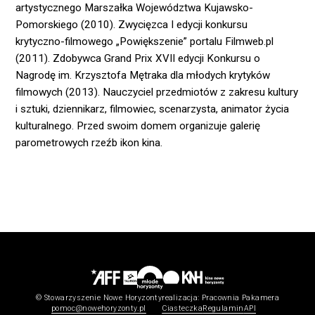
artystycznego Marszałka Województwa Kujawsko-
Pomorskiego (2010). Zwycięzca I edycji konkursu
krytyczno-filmowego „Powiększenie” portalu Filmweb.pl
(2011). Zdobywca Grand Prix XVII edycji Konkursu o
Nagrodę im. Krzysztofa Mętraka dla młodych krytyków
filmowych (2013). Nauczyciel przedmiotów z zakresu kultury
i sztuki, dziennikarz, filmowiec, scenarzysta, animator życia
kulturalnego. Przed swoim domem organizuje galerię
parometrowych rzeźb ikon kina.
© Stowarzyszenie Nowe Horyzonty
realizacja:
Pracownia Pakamera
pomoc@nowehoryzonty.pl
Ciasteczka
Regulamin
API