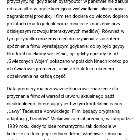
przyczyny, np. gdy żaden dystrybutor w państwie nie zakupi
od razu albo w ogóle licencji na wyświetlanie jakiejś nowej
zagranicznej produkcji i film ten dociera do widzów dopiero
po latach (ma to jednak coraz mniejsze znaczenie przy
dzisiejszym rozwoju interaktywnych mediów). Również w
tym przypadku możemy mieć do czynienia z zarzutem
spóźnienia filmu wyrażającym gdybanie: co by było gdyby
film trafił na ekrany wcześniej, np. gdyby epizody IV-VI
„Gwiezdnych Wojen” pokazano w polskich kinach krótko po
ich światowej premierze, a nie z kilkuletnim okresem
oczekiwania na każdą część.
Data premiery ma przeważnie kluczowe znaczenie dla
przyznania filmowi wartości utworu aktualnego bądź
nieaktualnego. Interesujący jest w tym kontekście casus
„Lawy” Tadeusza Konwickiego. Film, będący oryginalną
adaptacją „Dziadów” Mickiewicza miał premierę w listopadzie
1989 roku, kiedy to idee romantyzmu, tak doniosłe w
kulturze i sztuce poprzednich dekad, właściwie z dnia na