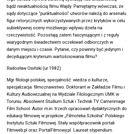
bądź nieaktualnością filmu Wajdy. Pamiętajmy wówczas, że
sądy dotyczące "punktualności" utworów należą do arsenału
figur retorycznych wykorzystywanych przez krytyków w celu
subiektywnej oceny możliwego wpływu dzieła na
rzeczywistość. Pozostają zatem fascynującym i z reguły
wiarygodnym świadectwem oczekiwań odbiorczych w
danym miejscu i czasie. Pytanie, czy powinny być jedynym i
decydującym kryterium wartościowania filmu?
Radosław Osiński (ur.1982)
Mgr filologii polskiej, specjalność: wiedza o kulturze,
specjalizacja: filmoznawstwo. Doktorant w Zakładzie Filmu i
Kultury Audiowizualnej na Wydziale Filologicznym UMK w
Toruniu. Absolwent Studium Sztuk i Technik TV Camerimage
Film School. Autor m.in. trzech opracowań dydaktycznych do
edukacji filmowej w projekcie „Filmoteka Szkolna” Polskiego
Instytutu Sztuki Filmowej. Stały współpracownik portali
Filmweb.pl oraz PortalFilmowy.pl. Laureat stypendium