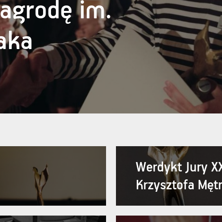
agrodę im.
aka
Werdykt Jury X
Krzysztofa Męt