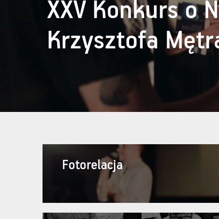
XXV Konkurs o N
Krzysztofa Mętr
Fotorelacja