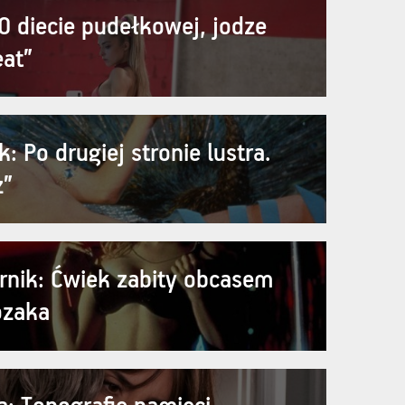
O diecie pudełkowej, jodze
eat”
: Po drugiej stronie lustra.
z”
rnik: Ćwiek zabity obcasem
ozaka