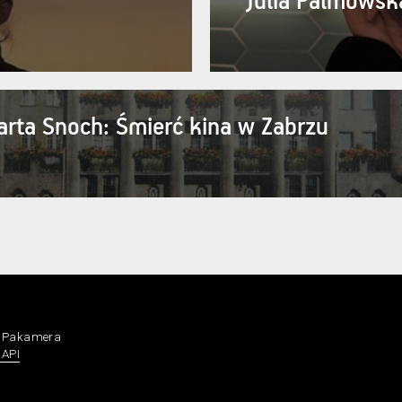
Julia Palmowsk
arta Snoch: Śmierć kina w Zabrzu
a Pakamera
n
API