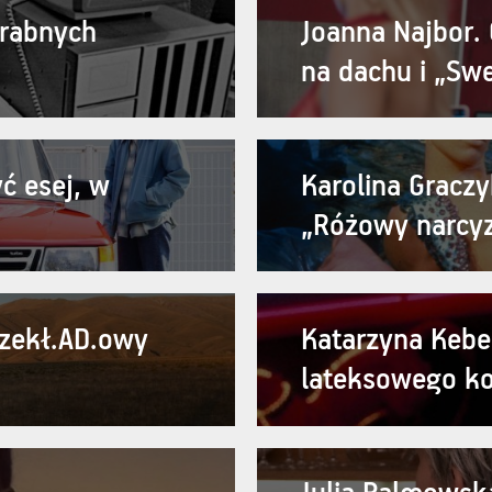
grabnych
Joanna Najbor. 
na dachu i „Sw
ć esej, w
Karolina Graczyk
„Różowy narcy
rzekł.AD.owy
Katarzyna Kebe
lateksowego k