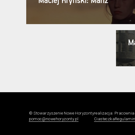
Maciej Kryński: Manz
M
© Stowarzyszenie Nowe Horyzonty
realizacja:
Pracowni
pomoc@nowehoryzonty.pl
Ciasteczka
Regulami