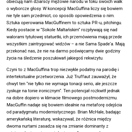
obiecują nam dziarscy mężowie narodu w toku swoich walk
o wyborcze głosy. W koncepcji MacGuffina liczy się bowiem
nie tyle sam przedmiot, co sposób opowiedzenia o nim.
Sztuka operowania MacGuffinem to sztuka PR-u, pitchingu.
Kiedy postacie w "Sokole Maltańskim" rozpływają się nad
walorami tytułowej statuetki, ich przemówienia mają przede
wszystkim zaintrygować widzów – a nie Sama Spade'a. Mają
przekonać nas, że nie na darmo poświęcamy dwie godziny
życia na śledzenie poszukiwań jakiegoś rekwizytu.
Czyni to z MacGuffina trop niezwykle podatny na parodię i
intertekstualne przetworzenia. Już Truffaut zauważył, że
chwyt ten "nie tylko nie wymaga tonacji serio, ale jeszcze
zyskuje na tonie ironicznym". Ten potencjał rozkwitł jednak
na dobre dopiero w klimacie filmowego postmodernizmu.
MacGuffin nadaje się bowiem idealnie na metaforę odejścia
od paradygmatu modernistycznego. Brian McHale, badając
amerykańską literaturę, wskazywał, że różnica między
dwoma nurtami zasadza się na zmianie dominanty z