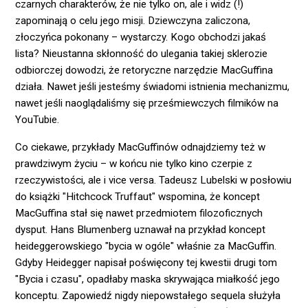
czarnych charakterów, że nie tylko on, ale i widz (!)
zapominają o celu jego misji. Dziewczyna zaliczona,
złoczyńca pokonany – wystarczy. Kogo obchodzi jakaś
lista? Nieustanna skłonność do ulegania takiej sklerozie
odbiorczej dowodzi, że retoryczne narzędzie MacGuffina
działa. Nawet jeśli jesteśmy świadomi istnienia mechanizmu,
nawet jeśli naoglądaliśmy się prześmiewczych filmików na
YouTubie.
Co ciekawe, przykłady MacGuffinów odnajdziemy też w
prawdziwym życiu – w końcu nie tylko kino czerpie z
rzeczywistości, ale i vice versa. Tadeusz Lubelski w posłowiu
do książki "Hitchcock Truffaut" wspomina, że koncept
MacGuffina stał się nawet przedmiotem filozoficznych
dysput. Hans Blumenberg uznawał na przykład koncept
heideggerowskiego "bycia w ogóle" właśnie za MacGuffin.
Gdyby Heidegger napisał poświęcony tej kwestii drugi tom
"Bycia i czasu", opadłaby maska skrywająca miałkość jego
konceptu. Zapowiedź nigdy niepowstałego sequela służyła