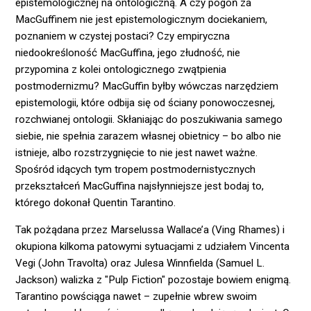
epistemologicznej na ontologiczną. A czy pogoń za
MacGuffinem nie jest epistemologicznym dociekaniem,
poznaniem w czystej postaci? Czy empiryczna
niedookreśloność MacGuffina, jego złudność, nie
przypomina z kolei ontologicznego zwątpienia
postmodernizmu? MacGuffin byłby wówczas narzędziem
epistemologii, które odbija się od ściany ponowoczesnej,
rozchwianej ontologii. Skłaniając do poszukiwania samego
siebie, nie spełnia zarazem własnej obietnicy – bo albo nie
istnieje, albo rozstrzygnięcie to nie jest nawet ważne.
Spośród idących tym tropem postmodernistycznych
przekształceń MacGuffina najsłynniejsze jest bodaj to,
którego dokonał Quentin Tarantino.
Tak pożądana przez Marselussa Wallace’a (Ving Rhames) i
okupiona kilkoma patowymi sytuacjami z udziałem Vincenta
Vegi (John Travolta) oraz Julesa Winnfielda (Samuel L.
Jackson) walizka z "Pulp Fiction" pozostaje bowiem enigmą.
Tarantino powściąga nawet – zupełnie wbrew swoim