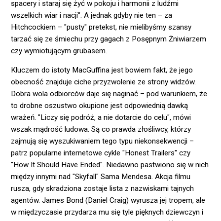
spacery i staraj się żyć w pokoju i harmonii z ludźmi
wszelkich wiar i nacji". A jednak gdyby nie ten – za
Hitchcockiem – "pusty" pretekst, nie mielibyśmy szansy
tarzać się ze śmiechu przy gagach z Posępnym Żniwiarzem
czy wymiotującym grubasem.
Kluczem do istoty MacGuffina jest bowiem fakt, że jego
obecność znajduje ciche przyzwolenie ze strony widzów.
Dobra wola odbiorców daje się naginać – pod warunkiem, że
to drobne oszustwo okupione jest odpowiednią dawką
wrażeń. "Liczy się podróż, a nie dotarcie do celu", mówi
wszak mądrość ludowa. Są co prawda złośliwcy, którzy
zajmują się wyszukiwaniem tego typu niekonsekwencji –
patrz popularne internetowe cykle "Honest Trailers" czy
"How It Should Have Ended". Niedawno pastwiono się w nich
między innymi nad "Skyfall" Sama Mendesa. Akcja filmu
rusza, gdy skradziona zostaje lista z nazwiskami tajnych
agentów. James Bond (Daniel Craig) wyrusza jej tropem, ale
w międzyczasie przydarza mu się tyle pięknych dziewczyn i