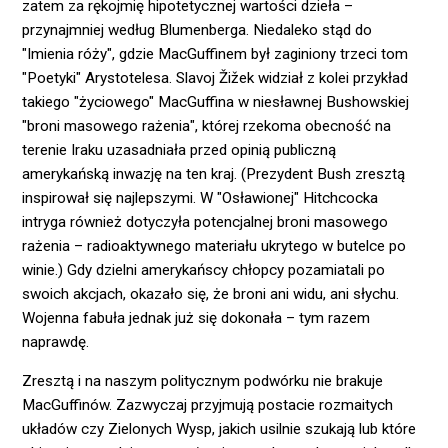
zatem za rękojmię hipotetycznej wartości dzieła –
przynajmniej według Blumenberga. Niedaleko stąd do
"Imienia róży", gdzie MacGuffinem był zaginiony trzeci tom
"Poetyki" Arystotelesa. Slavoj Žižek widział z kolei przykład
takiego "życiowego" MacGuffina w niesławnej Bushowskiej
"broni masowego rażenia", której rzekoma obecność na
terenie Iraku uzasadniała przed opinią publiczną
amerykańską inwazję na ten kraj. (Prezydent Bush zresztą
inspirował się najlepszymi. W "Osławionej" Hitchcocka
intryga również dotyczyła potencjalnej broni masowego
rażenia – radioaktywnego materiału ukrytego w butelce po
winie.) Gdy dzielni amerykańscy chłopcy pozamiatali po
swoich akcjach, okazało się, że broni ani widu, ani słychu.
Wojenna fabuła jednak już się dokonała – tym razem
naprawdę.
Zresztą i na naszym politycznym podwórku nie brakuje
MacGuffinów. Zazwyczaj przyjmują postacie rozmaitych
układów czy Zielonych Wysp, jakich usilnie szukają lub które