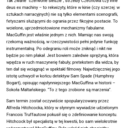
Tak zwane "czerwone śledzie", strzelby Czechowa czy inne
deus ex machiny – to rekwizyty, które w kinie (czy szerzej: w
sztukach narracyjnych) nie są tylko elementami scenografii,
fetyszami służącymi do ogrania przez fikcyjne postacie. To
wcielone, uprzedmiotowione mechanizmy fabularne.
MacGuffin jest właśnie jednym z nich. Mamiąc nas swoją
rzekomą ważnością, w rzeczywistości pełni jedynie funkcję
instrumentalną. Po odegraniu roli może zniknąć i nikt nie
będzie po nim płakał. Jest bowiem zaledwie sprężyną, która
wpędza w ruch maszynerię fabuły; pretekstem dla widza, by
ten dał się wciągnąć w spektakl filmowy. Najwdzięczniej jego
istotę uchwycił w końcu detektyw Sam Spade (Humphrey
Bogart), opisując najsłynniejszego MacGuffina w historii –
Sokoła Maltańskiego. "To z tego zrobione są marzenia".
Sam termin został oczywiście spopularyzowany przez
Alfreda Hitchcocka, który w słynnym wywiadzie udzielonym
Francois Truffautowi pokusił się o zdefiniowanie konceptu.
Hitchcock był specjalistą w tej kwestii, bo sam wielokrotnie