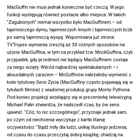
MacGuffin nie musi jednak koniecznie być rzeczą. W jego
funkcji występują również postacie albo miejsca. W takich
"Zagubionych" niemal wszystko było MacGuffinem – od
tajemniczego dymu, tajemniczych Innych i tajemniczych liczb
po samą tajemniczą wyspę. Wspomniana już strona
TVTropes wymienia zresztą aż 30 różnych sposobów na
użycie MacGuffina, w tym na przykład tzw. MockGuffina, czyli
przypadek, gdy przedmiot nie będący MacGuffinem zostaje
za niego wzięty. Wśród najbardziej spektakularnych – i
absurdalnych zarazem – McGuffinów należałoby wymienić z
kolei tytułowy Sens Życia (MacGuffiny często pojawiają się w
tytułach filmów) z wiadomej produkcji grupy Monty Pythona.
Pod koniec projekcji wcielający się w prezenterkę telewizyjną
Michael Palin stwierdza, że nadszedł czas, by ów sens
ujawnić. "Cóż, to nic szczególnego", przyznaje jednak sam,
po czym od niechcenia wyczytuje z kartki litanię
oczywistości: "Bądź miły dla ludzi, unikaj tłustego jedzenia,
od czasu do czasu przeczytaj dobrą książkę, chadzaj na