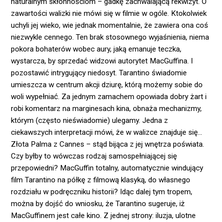
naturalnym skłonnościom – gadkę zachwalającą rekwizyt. O
zawartości walizki nie mówi się w filmie w ogóle. Ktokolwiek
uchyli jej wieko, wie jednak momentalnie, że zawiera ona coś
niezwykle cennego. Ten brak stosownego wyjaśnienia, niema
pokora bohaterów wobec aury, jaką emanuje teczka,
wystarcza, by sprzedać widzowi autorytet MacGuffina. I
pozostawić intrygujący niedosyt. Tarantino świadomie
umieszcza w centrum akcji dziurę, którą możemy sobie do
woli wypełniać. Za jednym zamachem opowiada dobry żart i
robi komentarz na marginesach kina, obnaża mechanizmy,
którym (często nieświadomie) ulegamy. Jedna z
ciekawszych interpretacji mówi, że w walizce znajduje się...
Złota Palma z Cannes – stąd bijąca z jej wnętrza poświata.
Czy byłby to wówczas rodzaj samospełniającej się
przepowiedni? MacGuffin totalny, automatycznie windujący
film Tarantino na półkę z filmową klasyką, do własnego
rozdziału w podręczniku historii? Idąc dalej tym tropem,
można by dojść do wniosku, że Tarantino sugeruje, iż
MacGuffinem jest całe kino. Z jednej strony: iluzja, ulotne