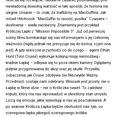
Jeśli da się rozwiązać fabularne zadanie, podstawiając pod
niewiadomą dowolną wartość w taki sposób, że historia nie
ulegnie zmianie – to znak, że trafiliśmy na MacGuffina. Jak
mówił Hitchcock: "MacGuffin to nicość, pustka". Czasami –
dosłownie – wielki nieobecny. Znamienny jest przykład
Króliczej Łapki z "Mission Impossible 3". Już od pierwszej
sceny filmu bombarduje się nas informacjami o jej rzekomej
ważności (nigdy jednak nie precyzuje się do końca, czym ona
jest). A gdy wreszcie przychodzi co do czego – agent Ethan
Hunt (Tom Cruise) wykonuje kolejną misję niemożliwą i
kradnie Łapkę – odbywa się to poza okiem kamery. Oglądamy
jedynie przygotowania do akcji oraz jej skutki. Przywilej
zobaczenia, jak Cruise zdobywa ów Niezwykle Ważny
Przedmiot, zostaje nam odebrany. Wniosek jest prosty: nie o
Łapkę w filmie idzie – nie o Króliczka nawet. To zaledwie
impuls, który ma nas wprowadzić w określony stan umysłu.
Liczą się emocje, jakie wywołują w nas jej poszukiwania. A
po seansie Królicza Łapka będzie obchodzić nas tyle, co
szeregowa łapka jakiegoś szeregowego królika.