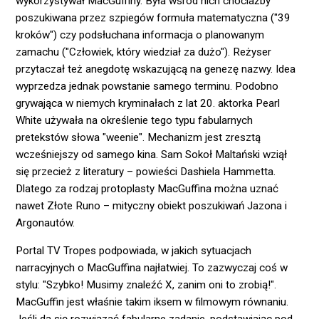
wykorzystywał MacGuffiny. Była wśród nich chociażby
poszukiwana przez szpiegów formuła matematyczna ("39
kroków") czy podsłuchana informacja o planowanym
zamachu ("Człowiek, który wiedział za dużo"). Reżyser
przytaczał też anegdotę wskazującą na genezę nazwy. Idea
wyprzedza jednak powstanie samego terminu. Podobno
grywająca w niemych kryminałach z lat 20. aktorka Pearl
White używała na określenie tego typu fabularnych
pretekstów słowa "weenie". Mechanizm jest zresztą
wcześniejszy od samego kina. Sam Sokoł Maltański wziął
się przecież z literatury – powieści Dashiela Hammetta.
Dlatego za rodzaj protoplasty MacGuffina można uznać
nawet Złote Runo – mityczny obiekt poszukiwań Jazona i
Argonautów.
Portal TV Tropes podpowiada, w jakich sytuacjach
narracyjnych o MacGuffina najłatwiej. To zazwyczaj coś w
stylu: "Szybko! Musimy znaleźć X, zanim oni to zrobią!".
MacGuffin jest właśnie takim iksem w filmowym równaniu.