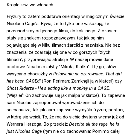
Krople krwi we włosach
Fryzury to zatem podstawa orientacji w magicznym świecie
Nicolasa Cage'a. Bywa, że to tylko one wskazują, że
przechodzimy od jednego filmu, do kolejnego. Z czasem
stały się znakiem rozpoznawczym, tak jak są nim
pojawiające się w kilku filmach żarciki z nazwiska. Nie bez
znaczenia, że zdarzają się one w co gorszych "złych
filmach", przyprawiając atrakcje. W naszej mowie dane
osobowe Nica brzmiałyby "Mikołaj Klatka". I tę grę słów
wysycano chociażby w
Polowaniu na czarownice
:
That girl
has been CAGEd!
(Ron Perlman: Zamknęli ją w klatce!) czy
Ghost Riderze - He's
acting like a monkey in a CAGE.
(Więzień: On zachowuje się jak małpa w klatce). To zapewne
sam Nicolas zaproponował wprowadzenie ich do
scenariusza, tak jak sam zapewne wymyśla fryzurę postaci,
w którą się wcieli. To, że ma do siebie dystans wiemy już od
Wernera Herzoga. Bo przecież:
Despite all the rage, he is
just Nicolas Cage
(rym nie do zachowania: Pomimo całej