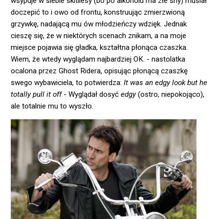
wsypuje w siebie skitllesy (bo po alkoholu ma złe sny) musiał
doczepić to i owo od frontu, konstruując zmierzwioną
grzywkę, nadającą mu ów młodzieńczy wdzięk. Jednak
cieszę się, że w niektórych scenach znikam, a na moje
miejsce pojawia się gładka, kształtna płonąca czaszka.
Wiem, że wtedy wyglądam najbardziej OK. - nastolatka
ocalona przez Ghost Ridera, opisując płonącą czaszkę
swego wybawiciela, to potwierdza:
It was an edgy look but he
totally pull it off
- Wyglądał dosyć
edgy
(ostro, niepokojąco),
ale totalnie mu to wyszło.