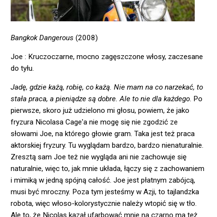
Bangkok Dangerous
(2008)
Joe
: Kruczoczarne, mocno zagęszczone włosy, zaczesane
do tyłu.
Jadę, gdzie każą, robię, co każą. Nie mam na co narzekać, to
stała praca, a pieniądze są dobre. Ale to nie dla każdego
. Po
pierwsze, skoro już udzielono mi głosu, powiem, że jako
fryzura Nicolasa Cage'a nie mogę się nie zgodzić ze
słowami Joe, na którego głowie gram. Taka jest też praca
aktorskiej fryzury. Tu wyglądam bardzo, bardzo nienaturalnie.
Zresztą sam Joe też nie wygląda ani nie zachowuje się
naturalnie, więc to, jak mnie układa, łączy się z zachowaniem
i mimiką w jedną spójną całość. Joe jest płatnym zabójcą,
musi być mroczny. Poza tym jesteśmy w Azji, to tajlandzka
robota, więc włoso-kolorystycznie należy wtopić się w tło.
Ale to, że Nicolas kazał ufarbować mnie na czarno ma też