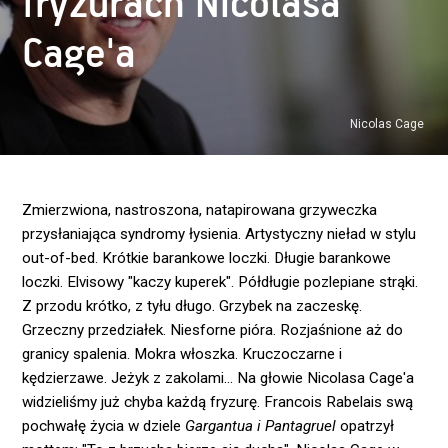
fryzurach Nicolasa
Cage'a
Nicolas Cage
Zmierzwiona, nastroszona, natapirowana grzyweczka
przysłaniająca syndromy łysienia. Artystyczny nieład w stylu
out-of-bed. Krótkie barankowe loczki. Długie barankowe
loczki. Elvisowy "kaczy kuperek". Półdługie pozlepiane strąki.
Z przodu krótko, z tyłu długo. Grzybek na zaczeskę.
Grzeczny przedziałek. Niesforne pióra. Rozjaśnione aż do
granicy spalenia. Mokra włoszka. Kruczoczarne i
kędzierzawe. Jeżyk z zakolami… Na głowie Nicolasa Cage'a
widzieliśmy już chyba każdą fryzurę. Francois Rabelais swą
pochwałę życia w dziele
Gargantua i Pantagruel
opatrzył