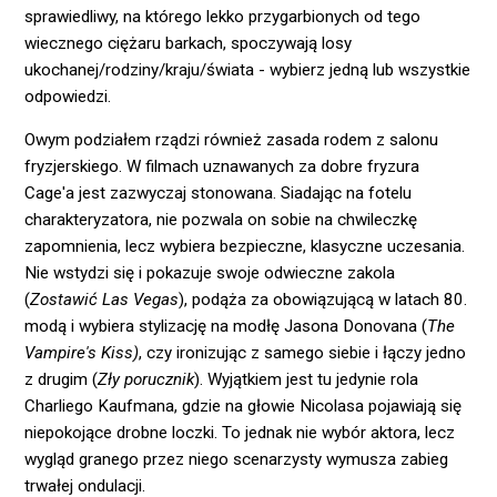
sprawiedliwy, na którego lekko przygarbionych od tego
wiecznego ciężaru barkach, spoczywają losy
ukochanej/rodziny/kraju/świata - wybierz jedną lub wszystkie
odpowiedzi.
Owym podziałem rządzi również zasada rodem z salonu
fryzjerskiego. W filmach uznawanych za dobre fryzura
Cage'a jest zazwyczaj stonowana. Siadając na fotelu
charakteryzatora, nie pozwala on sobie na chwileczkę
zapomnienia, lecz wybiera bezpieczne, klasyczne uczesania.
Nie wstydzi się i pokazuje swoje odwieczne zakola
(
Zostawić Las Vegas
), podąża za obowiązującą w latach 80.
modą i wybiera stylizację na modłę Jasona Donovana (
The
Vampire's Kiss)
, czy ironizując z samego siebie i łączy jedno
z drugim (
Zły porucznik
). Wyjątkiem jest tu jedynie rola
Charliego Kaufmana, gdzie na głowie Nicolasa pojawiają się
niepokojące drobne loczki. To jednak nie wybór aktora, lecz
wygląd granego przez niego scenarzysty wymusza zabieg
trwałej ondulacji.