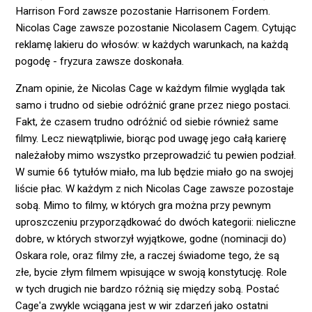
Harrison Ford zawsze pozostanie Harrisonem Fordem.
Nicolas Cage zawsze pozostanie Nicolasem Cagem. Cytując
reklamę lakieru do włosów: w każdych warunkach, na każdą
pogodę - fryzura zawsze doskonała.
Znam opinie, że Nicolas Cage w każdym filmie wygląda tak
samo i trudno od siebie odróżnić grane przez niego postaci.
Fakt, że czasem trudno odróżnić od siebie również same
filmy. Lecz niewątpliwie, biorąc pod uwagę jego całą karierę
należałoby mimo wszystko przeprowadzić tu pewien podział.
W sumie 66 tytułów miało, ma lub będzie miało go na swojej
liście płac. W każdym z nich Nicolas Cage zawsze pozostaje
sobą. Mimo to filmy, w których gra można przy pewnym
uproszczeniu przyporządkować do dwóch kategorii: nieliczne
dobre, w których stworzył wyjątkowe, godne (nominacji do)
Oskara role, oraz filmy złe, a raczej świadome tego, że są
złe, bycie złym filmem wpisujące w swoją konstytucję. Role
w tych drugich nie bardzo różnią się między sobą. Postać
Cage'a zwykle wciągana jest w wir zdarzeń jako ostatni