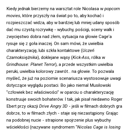
Kiedy jednak bierzemy na warsztat role Nicolasa w
popcorn
movies
, które przyszły na świat po to, aby kochać i
rozpieszczać widza, aby w bardziej lub mniej udany sposób
dać mu czystą rozrywkę - wybuchy, pościgi, sceny walk i
zwycięstwo dobra nad złem, sytuacja na głowie Cage'a
rysuje się z goła inaczej. On sam mówi, że uwielbia
charakteryzację, lubi szkła kontaktowe (
Uczeń
Czarnoksiężnika
), doklejane wąsy (
Kick-Ass
, rólka w
Grindhouse: Planet Terror
), a przede wszystkim uwielbia
peruki, uwielbia kolorowy zawrót… na głowie. To pozwala
myśleć, że już na poziomie scenariusza wystosowuje uwagi
dotyczące wyglądu postaci. Bo jako niemal Musilowski
"człowiek bez właściwości" w oparciu o charakteryzację
konstruuje swoich bohaterów. I tak, jak pisał niedawno Roger
Ebert przy okazji
Drive Angry 3D
- jeśli w filmach dobrych gra
dobrze, to w filmach złych - staje się niezastąpiony. Grając
na podobnej nucie - strapione spojrzenie plus wybuchy
wściekłości (nazywane syndromem "
Nicolas Cage is losing