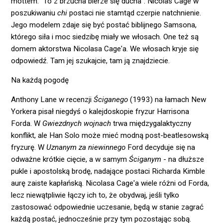
mottem: "To z brzucha bierze się ducha". Nicolas Cage w
poszukiwaniu
chi
postaci nie stamtąd czerpie natchnienie.
Jego modelem zdaje się być postać biblijnego Samsona,
którego siła i moc siedzibę miały we włosach. One też są
domem aktorstwa Nicolasa Cage'a. We włosach kryje się
odpowiedź. Tam jej szukajcie, tam ją znajdziecie.
Na każdą pogodę
Anthony Lane w recenzji
Ściganego
(1993) na łamach New
Yorkera pisał niegdyś o kalejdoskopie fryzur Harrisona
Forda. W
Gwiezdnych wojnach
trwa międzygalaktyczny
konflikt, ale Han Solo może mieć modną post-beatlesowską
fryzurę. W
Uznanym za niewinnego
Ford decyduje się na
odważne krótkie cięcie, a w samym
Ściganym
- na dłuższe
pukle i apostolską brodę, nadające postaci Richarda Kimble
aurę zaiste kapłańską. Nicolasa Cage'a wiele różni od Forda,
lecz niewątpliwie łączy ich to, że obydwaj, jeśli tylko
zastosować odpowiednie uczesanie, będą w stanie zagrać
każdą postać, jednocześnie przy tym pozostając sobą.