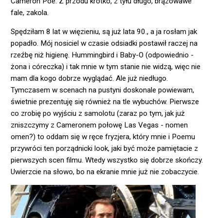
Cameron Poe:
Z przodu krótko, z tyłu długo, brązowawe
fale, zakola.
Spędziłam 8 lat w więzieniu, są już lata 90., a ja rosłam jak
popadło. Mój nosiciel w czasie odsiadki postawił raczej na
rzeźbę niż higienę. Hummingbird i Baby-O (odpowiednio -
żona i córeczka) i tak mnie w tym stanie nie widzą, więc nie
mam dla kogo dobrze wyglądać. Ale już niedługo.
Tymczasem w scenach na pustyni doskonale powiewam,
świetnie prezentuję się również na tle wybuchów. Pierwsze
co zrobię po wyjściu z samolotu (zaraz po tym, jak już
zniszczymy z Cameronem połowę Las Vegas - nomen
omen?) to oddam się w ręce fryzjera, który mnie i Poemu
przywróci ten porządnicki look, jaki być może pamiętacie z
pierwszych scen filmu. Wtedy wszystko się dobrze skończy.
Uwierzcie na słowo, bo na ekranie mnie już nie zobaczycie.