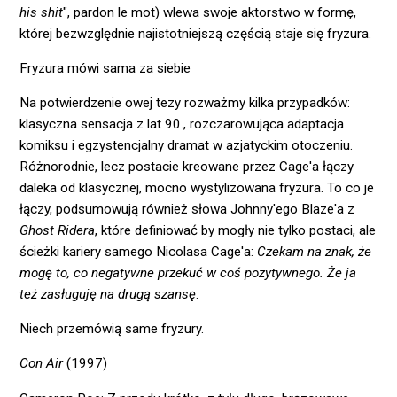
his shit
", pardon le mot) wlewa swoje aktorstwo w formę,
której bezwzględnie najistotniejszą częścią staje się fryzura.
Fryzura mówi sama za siebie
Na potwierdzenie owej tezy rozważmy kilka przypadków:
klasyczna sensacja z lat 90., rozczarowująca adaptacja
komiksu i egzystencjalny dramat w azjatyckim otoczeniu.
Różnorodnie, lecz postacie kreowane przez Cage'a łączy
daleka od klasycznej, mocno wystylizowana fryzura. To co je
łączy, podsumowują również słowa Johnny'ego Blaze'a z
Ghost Ridera
, które definiować by mogły nie tylko postaci, ale
ścieżki kariery samego Nicolasa Cage'a:
Czekam na znak, że
mogę to, co negatywne przekuć w coś pozytywnego. Że ja
też zasługuję na drugą szansę
.
Niech przemówią same fryzury.
Con Air
(1997)