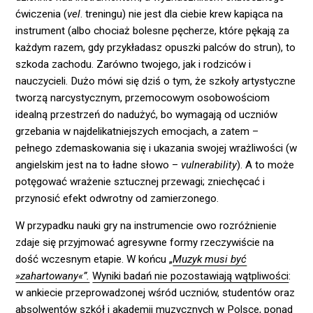
ćwiczenia (
vel
. treningu) nie jest dla ciebie krew kapiąca na
instrument (albo chociaż bolesne pęcherze, które pękają za
każdym razem, gdy przykładasz opuszki palców do strun), to
szkoda zachodu. Zarówno twojego, jak i rodziców i
nauczycieli. Dużo mówi się dziś o tym, że szkoły artystyczne
tworzą narcystycznym, przemocowym osobowościom
idealną przestrzeń do nadużyć, bo wymagają od uczniów
grzebania w najdelikatniejszych emocjach, a zatem –
pełnego zdemaskowania się i ukazania swojej wrażliwości (w
angielskim jest na to ładne słowo –
vulnerability
). A to może
potęgować wrażenie sztucznej przewagi; zniechęcać i
przynosić efekt odwrotny od zamierzonego.
W przypadku nauki gry na instrumencie owo rozróżnienie
zdaje się przyjmować agresywne formy rzeczywiście na
dość wczesnym etapie. W końcu „
Muzyk musi być
»zahartowany«”.
Wyniki badań nie pozostawiają wątpliwości
:
w ankiecie przeprowadzonej wśród uczniów, studentów oraz
absolwentów szkół i akademii muzycznych w Polsce, ponad