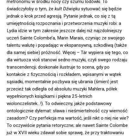
metronomu w środku nocy czy szumu lodówki. To
świadczyłoby o tym, że
kult Dźwięku
sytuować się będzie
jednak o krok przed agresją. Pytanie jednak, co się z tą
umiejętnością rozpoznania i przetworzenia muzyki robi: a
Lydia idzie w tym zakresie jeszcze dalej niż najzdolniejszy
uczeń Sainte Colombe’a, Marin Marais, czyniąc ze swojego
talentu walutę i popadając w ekspansywną, szkodliwą (także
dla samej siebie) próżność. Więcej – Tár wypiera się tego, co
dla wirtuoza violi stanowi sedno muzyki, czyli swego rodzaju
transcendencji; doskonale ilustruje to scena, gdy po
kontakcie z fizycznością i rozkładem, wpisanymi w wątek
sąsiadki, momentalnie pozbywa się ubrania (śmierć jest
przecież tak odległa od absolutu muzyki Mahlera, półek
wypełnionych książkami i piękna 25-letnich
wiolonczelistek…!). To odwieczny, jakże podstawowy
ontologicznie dylemat: sława i nieśmiertelność czy wierność
zasadom? Czy perfekcja ma wartość, jeśli nikt o niej nie wie?
To oczywiście pytania retoryczne; ale nawet Sainte Colombe
już w XVII wieku zdawał sobie sprawę, że przy traktowaniu