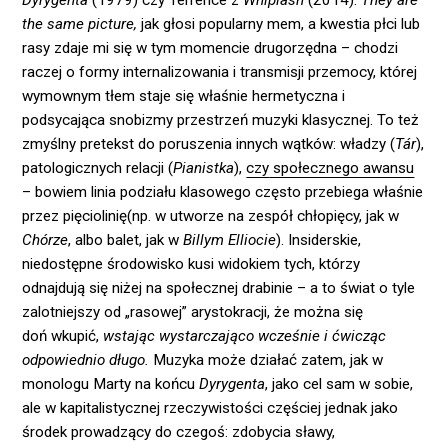
the same picture,
jak głosi popularny mem, a kwestia płci lub
rasy zdaje mi się w tym momencie drugorzędna – chodzi
raczej o formy internalizowania i transmisji przemocy, której
wymownym tłem staje się właśnie hermetyczna i
podsycająca snobizmy przestrzeń muzyki klasycznej. To też
zmyślny pretekst do poruszenia innych wątków: władzy (
Tár
),
patologicznych relacji (
Pianistka
),
czy
społecznego awansu
– bowiem linia podziału klasowego często przebiega właśnie
przez pięciolinię(np. w utworze na zespół chłopięcy, jak w
Chórze
, albo balet, jak w
Billym Elliocie
). Insiderskie,
niedostępne środowisko kusi widokiem tych, którzy
odnajdują się niżej na społecznej drabinie – a to świat o tyle
zalotniejszy od „rasowej” arystokracji, że można się
doń wkupić,
wstając
wystarczająco wcześnie i ćwicząc
odpowiednio długo.
Muzyka może działać zatem, jak w
monologu Marty na końcu
Dyrygenta
, jako cel sam w sobie,
ale w kapitalistycznej rzeczywistości częściej jednak jako
środek prowadzący do czegoś: zdobycia sławy,