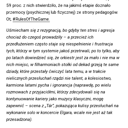
59 proc. z nich stwierdziło, że na jakimś etapie doznało
przemocy (psychicznej lub fizycznej) ze strony pedagogów.
Ot,
#RulesOfTheGame.
Uśmiecham się z rezygnacją, bo gdyby ten stres i agresja
chociaż do czegoś prowadziły – a przecież ich
przedłużeniem często staje się niespełnienie i frustracja
tych, którzy w tym systemie jakoś przetrwali, po to tylko, aby
po latach dowiedzieć się, że orkiestr jest za mało i nie ma w
nich miejsc, w filharmoniach stołki od dekad grzeją te same
dziady, które przestały ćwiczyć lata temu, a w trakcie
nielicznych przesłuchań rządzi nie talent, a kolesiostwo,
karmiona latami pycha i ignorancja (naprawdę, po wielu
rozmowach z przyjaciółmi, którzy zdecydowali się na
kontynuowanie kariery jako muzycy klasyczni, mogę
zapewnić – scena z „Tár”, pokazująca kulisy przesłuchań na
wykonanie solo w koncercie Elgara, wcale nie jest aż tak
przesadzona).