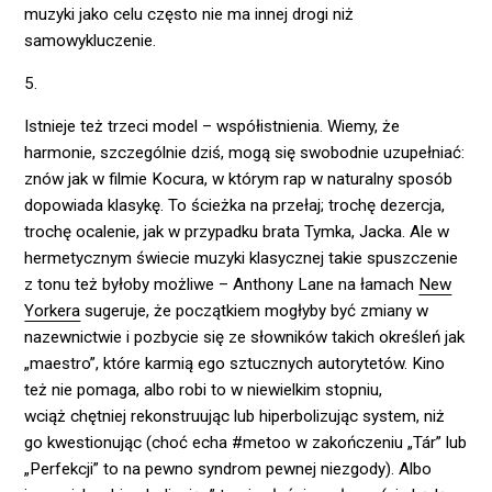
muzyki jako celu często nie ma innej drogi niż
samowykluczenie.
5.
Istnieje też trzeci model – współistnienia. Wiemy, że
harmonie, szczególnie dziś, mogą się swobodnie uzupełniać:
znów jak w filmie Kocura, w którym rap w naturalny sposób
dopowiada klasykę. To ścieżka na przełaj; trochę dezercja,
trochę ocalenie, jak w przypadku brata Tymka, Jacka. Ale w
hermetycznym świecie muzyki klasycznej takie spuszczenie
z tonu też byłoby możliwe – Anthony Lane na łamach
New
Yorkera
sugeruje, że początkiem mogłyby być zmiany w
nazewnictwie i pozbycie się ze słowników takich określeń jak
„maestro”, które karmią ego sztucznych autorytetów. Kino
też nie pomaga, albo robi to w niewielkim stopniu,
wciąż chętniej rekonstruując lub hiperbolizując system, niż
go kwestionując (choć echa #metoo w zakończeniu „Tár” lub
„Perfekcji” to na pewno syndrom pewnej niezgody). Albo