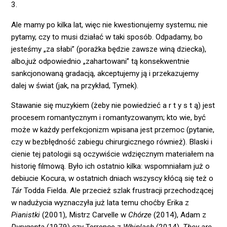
3.
Ale mamy po kilka lat, więc nie kwestionujemy systemu; nie
pytamy, czy to musi działać w taki sposób. Odpadamy, bo
jesteśmy „za słabi” (porażka będzie zawsze winą dziecka),
albo,już odpowiednio „zahartowani” tą konsekwentnie
sankcjonowaną gradacją, akceptujemy ją i przekazujemy
dalej w świat (jak, na przykład, Tymek).
Stawanie się muzykiem (żeby nie powiedzieć a r t y s t ą) jest
procesem romantycznym i romantyzowanym; kto wie, być
może w każdy perfekcjonizm wpisana jest przemoc (pytanie,
czy w bezbłędność zabiegu chirurgicznego również). Blaski i
cienie tej patologii są oczywiście wdzięcznym materiałem na
historię filmową. Było ich ostatnio kilka: wspomniałam już o
debiucie Kocura, w ostatnich dniach wszyscy kłócą się też o
Tár
Todda Fielda. Ale przecież szlak frustracji przechodzącej
w nadużycia wyznaczyła już lata temu choćby Erika z
Pianistki
(2001), Mistrz Carvelle w
Chórze
(2014), Adam z
Dyrygenta
(1979) czy Terrence z
Whiplash
(2014).
They are