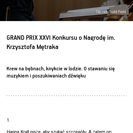
Tár, reż. Todd Field
GRAND PRIX XXVI Konkursu o Nagrodę im.
Krzysztofa Mętraka
Krew na bębnach, knykcie w lodzie. O stawaniu się
muzykiem i poszukiwaniach dźwięku
1.
Hanna Krall pisze, aby szukać szczegółu. A zatem on: