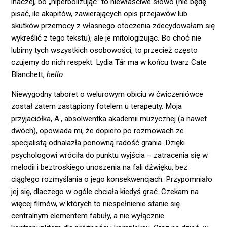
inaczej, bo „hiperbolizując” to niewłaściwe słowo (nie będę
pisać, ile akapitów, zawierających opis przejawów lub
skutków przemocy z własnego otoczenia zdecydowałam się
wykreślić z tego tekstu), ale je mitologizując. Bo choć nie
lubimy tych wszystkich osobowości, to przecież często
czujemy do nich respekt. Lydia Tár ma w końcu twarz Cate
Blanchett,
hello.
Niewygodny taboret o welurowym obiciu w ćwiczeniówce
został zatem zastąpiony fotelem u terapeuty. Moja
przyjaciółka, A., absolwentka akademii muzycznej (a nawet
dwóch), opowiada mi, że dopiero po rozmowach ze
specjalistą odnalazła ponowną radość grania. Dzięki
psychologowi wróciła do punktu wyjścia – zatracenia się w
melodii i beztroskiego unoszenia na fali dźwięku, bez
ciągłego rozmyślania o jego konsekwencjach. Przypomniało
jej się, dlaczego w ogóle chciała kiedyś grać. Czekam na
więcej filmów, w których to niespełnienie stanie się
centralnym elementem fabuły, a nie wyłącznie