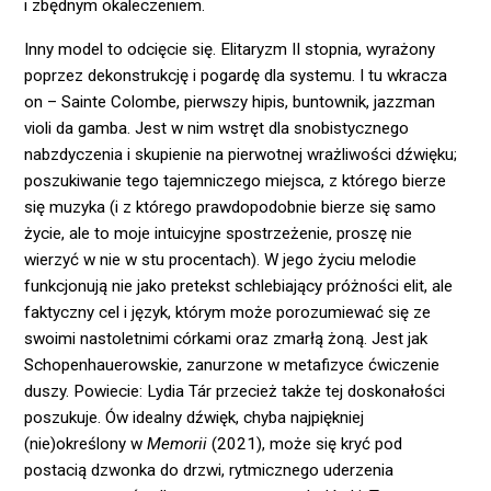
i zbędnym okaleczeniem.
Inny model to odcięcie się. Elitaryzm II stopnia, wyrażony
poprzez dekonstrukcję i pogardę dla systemu. I tu wkracza
on – Sainte Colombe, pierwszy hipis, buntownik, jazzman
violi da gamba. Jest w nim wstręt dla snobistycznego
nabzdyczenia i skupienie na pierwotnej wrażliwości dźwięku;
poszukiwanie tego tajemniczego miejsca, z którego bierze
się muzyka (i z którego prawdopodobnie bierze się samo
życie, ale to moje intuicyjne spostrzeżenie, proszę nie
wierzyć w nie w stu procentach). W jego życiu melodie
funkcjonują nie jako pretekst schlebiający próżności elit, ale
faktyczny cel i język, którym może porozumiewać się ze
swoimi nastoletnimi córkami oraz zmarłą żoną. Jest jak
Schopenhauerowskie, zanurzone w metafizyce ćwiczenie
duszy. Powiecie: Lydia Tár przecież także tej doskonałości
poszukuje. Ów idealny dźwięk, chyba najpiękniej
(nie)określony w
Memorii
(2021), może się kryć pod
postacią dzwonka do drzwi, rytmicznego uderzenia