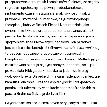
przepracowania traum lub kompleksów. Ciekawe, że między
regresem społecznym a pewną niedoskonałością
instrumentu czasem stawia się znak równości – jak w
przypadku szczegółu numer dwa, czyli rozstrojonego
fortepianu, który w filmach Fielda i Kocura działa jako
synonim nie tylko powrotu do domu na prowincji, ale też
pewnej beztroski wykonania, nieobarczonej oceniającym
spojrzeniem znad lukrowanych pączków. Ten paradoks
jeszcze bardziej ilustruje, że filmowe
historie o stawaniu się
to częściej opowieści o społecznych aspiracjach i
kompleksie, niż samej muzyce i uwrażliwianiu. Maltretujący i
maltretowani okazują się tymi samymi osobami, bo – jak
powiedziała Hildegarda – muzyka to jeden wielki ciąg
wpływów. Efekt? Dla jednych – awans, splendor i perfekcyjny
kamuflaż, dla mnie – rażąca aspiracyjność i przypadkowy
pastisz, tak uderzający w bełkocie na temat fraz Mahlera i
pauz u Brahmsa (tak, piję do Lydii Tár).
(Wyobrażam ich sobie siedzących przy jednym stole. Erika,