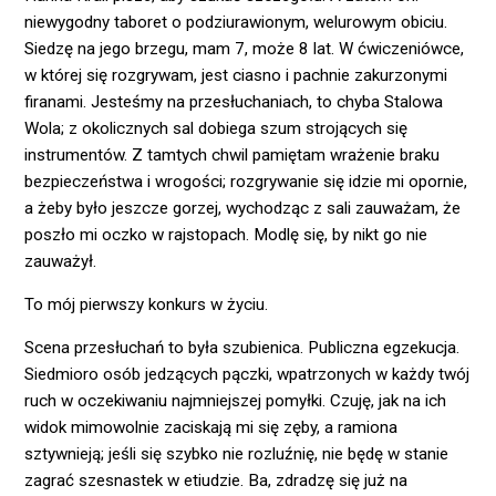
niewygodny taboret o podziurawionym, welurowym obiciu.
Siedzę na jego brzegu, mam 7, może 8 lat. W ćwiczeniówce,
w której się rozgrywam, jest ciasno i pachnie zakurzonymi
firanami. Jesteśmy na przesłuchaniach, to chyba Stalowa
Wola; z okolicznych sal dobiega szum strojących się
instrumentów. Z tamtych chwil pamiętam wrażenie braku
bezpieczeństwa i wrogości; rozgrywanie się idzie mi opornie,
a żeby było jeszcze gorzej, wychodząc z sali zauważam, że
poszło mi oczko w rajstopach. Modlę się, by nikt go nie
zauważył.
To mój pierwszy konkurs w życiu.
Scena przesłuchań to była szubienica. Publiczna egzekucja.
Siedmioro osób jedzących pączki, wpatrzonych w każdy twój
ruch w oczekiwaniu najmniejszej pomyłki. Czuję, jak na ich
widok mimowolnie zaciskają mi się zęby, a ramiona
sztywnieją; jeśli się szybko nie rozluźnię, nie będę w stanie
zagrać szesnastek w etiudzie. Ba, zdradzę się już na