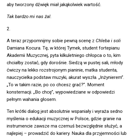
aby tworzony dźwięk miał jakąkolwiek wartość.
Tak bardzo mi nas żal.
2.
A teraz przypomnijmy sobie pewną scenę z
Chleba i soli
Damiana Kocura. Tę, w której Tymek, student fortepianu
Akademii Muzycznej, pyta kilkuletniego chłopca o to, kim
chciałby zostać, gdy dorośnie. Siedzą w pustej sali, młody
ćwiczy na lekko rozstrojonym pianinie, matka studenta,
nauczycielka podstaw muzyki, akurat wyszła. „Inżynierem”.
„To w takim razie, po co chcesz grać?”. Moment
konsternacji. „Bo chcę”, wypowiedziane w odpowiedzi
pełnym wahania głosem.
Ten krótki dialog jest absolutnie wspaniały i wyraża sedno
myślenia o edukacji muzycznej w Polsce, gdzie granie na
instrumencie zawsze ma czemuś bezwzględnie służyć, a
najlepiej
–
prowadzić do kariery. Nauka dla przyjemności lub