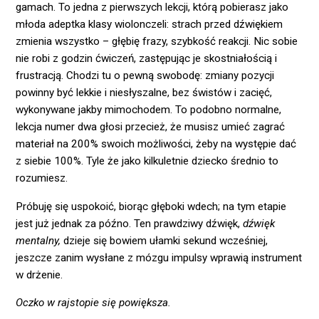
gamach. To jedna z pierwszych lekcji, którą pobierasz jako
młoda adeptka klasy wiolonczeli: strach przed dźwiękiem
zmienia wszystko – głębię frazy, szybkość reakcji. Nic sobie
nie robi z godzin ćwiczeń, zastępując je skostniałością i
frustracją. Chodzi tu o pewną swobodę: zmiany pozycji
powinny być lekkie i niesłyszalne, bez świstów i zacięć,
wykonywane jakby mimochodem. To podobno normalne,
lekcja numer dwa głosi przecież, że musisz umieć zagrać
materiał na 200% swoich możliwości, żeby na występie dać
z siebie 100%. Tyle że jako kilkuletnie dziecko średnio to
rozumiesz.
Próbuję się uspokoić, biorąc głęboki wdech; na tym etapie
jest już jednak za późno. Ten prawdziwy dźwięk,
dźwięk
mentalny,
dzieje się bowiem ułamki sekund wcześniej,
jeszcze zanim wysłane z mózgu impulsy wprawią instrument
w drżenie.
Oczko w rajstopie się powiększa.