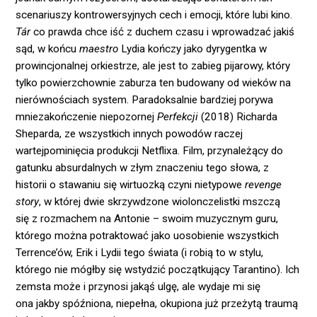
scenariuszy kontrowersyjnych cech i emocji, które lubi kino.
Tár
co prawda chce iść z duchem czasu i wprowadzać jakiś
sąd, w końcu
maestro
Lydia kończy jako dyrygentka w
prowincjonalnej orkiestrze, ale jest to zabieg pijarowy, który
tylko powierzchownie zaburza ten budowany od wieków na
nierównościach system. Paradoksalnie bardziej porywa
mniezakończenie niepozornej
Perfekcji
(2018) Richarda
Sheparda, ze wszystkich innych powodów raczej
wartejpominięcia produkcji Netflixa. Film, przynależący do
gatunku absurdalnych w złym znaczeniu tego słowa, z
historii o stawaniu się wirtuozką czyni nietypowe
revenge
story
, w której dwie skrzywdzone wiolonczelistki mszczą
się z rozmachem na Antonie – swoim muzycznym guru,
którego można potraktować jako uosobienie wszystkich
Terrence’ów, Erik i Lydii tego świata (i robią to w stylu,
którego nie mógłby się wstydzić początkujący Tarantino). Ich
zemsta może i przynosi jakąś ulgę, ale wydaje mi się
ona jakby spóźniona, niepełna, okupiona już przeżytą traumą