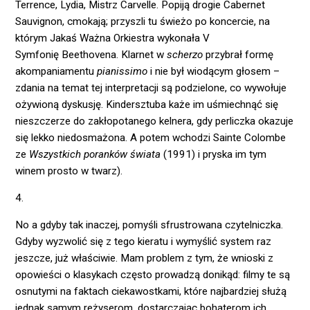
Terrence, Lydia, Mistrz Carvelle. Popiją drogie Cabernet
Sauvignon, cmokają; przyszli tu świeżo po koncercie, na
którym Jakaś Ważna Orkiestra wykonała V
Symfonię Beethovena. Klarnet w
scherzo
przybrał formę
akompaniamentu
pianissimo
i nie był wiodącym głosem –
zdania na temat tej interpretacji są podzielone, co wywołuje
ożywioną dyskusję. Kindersztuba każe im uśmiechnąć się
nieszczerze do zakłopotanego kelnera, gdy perliczka okazuje
się lekko niedosmażona. A potem wchodzi Sainte Colombe
ze
Wszystkich poranków świata
(1991) i pryska im tym
winem prosto w twarz).
4.
No a gdyby tak inaczej, pomyśli sfrustrowana czytelniczka.
Gdyby wyzwolić się z tego kieratu i wymyślić system raz
jeszcze, już właściwie. Mam problem z tym, że wnioski z
opowieści o klasykach często prowadzą donikąd: filmy te są
osnutymi na faktach ciekawostkami, które najbardziej służą
jednak samym reżyserom, dostarczając bohaterom ich