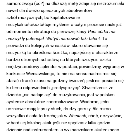
samorozwoju (co?) na dłuższą metę zdaje się niezrozumiała
nawet dla świeżo upieczonych absolwentów
szkół muzycznych, bo kapitalizowanie
muzykalnościkształtuje myślenie o całym procesie nauki już
od momentu rekrutacji do pierwszej klasy.
Pani córka ma
niezwykły potencjał. Wstyd marnować taki talent.
To
prowadzi do kolejnych wniosków: skoro stawanie się
muzyczką to określona ścieżka, najczęściej o charakterze
bardzo stromych schodów, na których szczycie czeka
międzynarodowy splendor w postaci, powiedzmy, wygranej w
konkursie Wieniawskiego, to nie ma sensu nadmiernie się
starać i tracić czasu na godziny ćwiczeń, jeśli nie posiada się
ku temu odpowiednich „predyspozycji”. Stwierdzenie, że
dziecko „nie nadaje się” do muzykowania, jest w polskim
systemie absolutnie znormalizowane. Wiadomo; jedni
uczniowie mają lepszy słuch, drudzy gorszy. Ale mimo
wszystko działa to trochę jak w
Whiplash
, choć, oczywiście,
w bardziej lokalnej skali: jeśli nie spędzasz kilku godzin
dziennie nad instrumentem, a wyznacznikiem skutecznego