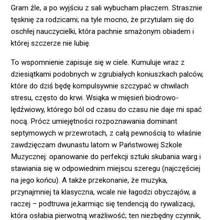
Gram źle, a po wyjściu z sali wybucham płaczem. Strasznie
tęsknię za rodzicami; na tyle mocno, że przytulam się do
oschłej nauczycielki, która pachnie smażonym obiadem i
której szczerze nie lubię.
To wspomnienie zapisuje się w ciele. Kumuluje wraz z
dziesiątkami podobnych w zgrubiałych koniuszkach palców,
które do dziś będę kompulsywnie szczypać w chwilach
stresu, często do krwi. Wsiąka w mięsień biodrowo-
lędźwiowy, którego ból od czasu do czasu nie daje mi spać
nocą. Prócz umiejętności rozpoznawania dominant
septymowych w przewrotach, z całą pewnością to właśnie
zawdzięczam dwunastu latom w Państwowej Szkole
Muzycznej: opanowanie do perfekcji sztuki skubania warg i
stawiania się w odpowiednim miejscu szeregu (najczęściej
na jego końcu). A także przekonanie, że muzyka,
przynajmniej ta klasyczna, wcale nie łagodzi obyczajów, a
raczej – podtruwa je,karmiąc się tendencją do rywalizacji,
która osłabia pierwotną wrażliwość; ten niezbędny czynnik,