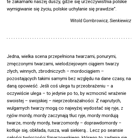
te zakamarki naszej duszy, gdzie się urzeczywistnia polskie
wymigiwanie się życiu, polskie uchylanie się prawdzie”.
Witold Gombrowicz
, Sienkiewicz
Jedna, wielka scena przepełniona twarzami, ponurymi,
zmęczonymi twarzami, wielodziejowym ciągiem twarzy
złych, winnych, zbrodniczych – mordociągiem –
pozostających takimi samymi bez względu na dane czasy, na
daną opowieść. Jeśli coś ulega tu przeobrażeniu – a
oczywiście ulega – to jedynie po to, by wzmocnić wrażenie
swoistej – swojskiej – nieprzeobrażalności. Z naprutych,
wulgarnych twarzy mogą co najwyżej wydostać się ryje, z
ryjów mordy, mordy zaczynają tłuc ryje, mordy mordują
twarze, mordy mordy, twarzomordy – doprawdomordy –
kotłuje się, obkłada, rusza, wali siekierą… Lecz po seansie
całości twórczości Smarzowskiego, którego to zadania się