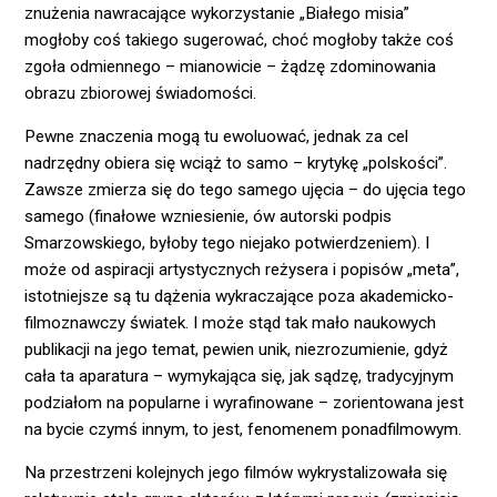
znużenia nawracające wykorzystanie „Białego misia”
mogłoby coś takiego sugerować, choć mogłoby także coś
zgoła odmiennego – mianowicie – żądzę zdominowania
obrazu zbiorowej świadomości.
Pewne znaczenia mogą tu ewoluować, jednak za cel
nadrzędny obiera się wciąż to samo – krytykę „polskości”.
Zawsze zmierza się do tego samego ujęcia – do ujęcia tego
samego (finałowe wzniesienie, ów autorski podpis
Smarzowskiego, byłoby tego niejako potwierdzeniem). I
może od aspiracji artystycznych reżysera i popisów „meta”,
istotniejsze są tu dążenia wykraczające poza akademicko-
filmoznawczy światek. I może stąd tak mało naukowych
publikacji na jego temat, pewien unik, niezrozumienie, gdyż
cała ta aparatura – wymykająca się, jak sądzę, tradycyjnym
podziałom na popularne i wyrafinowane – zorientowana jest
na bycie czymś innym, to jest, fenomenem ponadfilmowym.
Na przestrzeni kolejnych jego filmów wykrystalizowała się