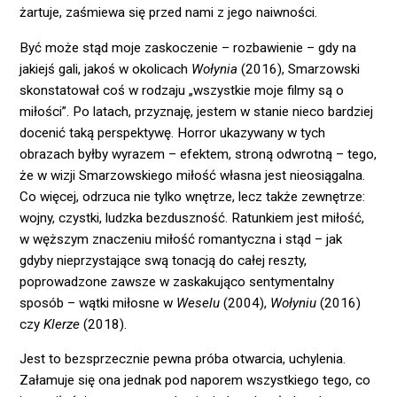
żartuje, zaśmiewa się przed nami z jego naiwności.
Być może stąd moje zaskoczenie – rozbawienie – gdy na
jakiejś gali, jakoś w okolicach
Wołynia
(2016), Smarzowski
skonstatował coś w rodzaju „wszystkie moje filmy są o
miłości”. Po latach, przyznaję, jestem w stanie nieco bardziej
docenić taką perspektywę. Horror ukazywany w tych
obrazach byłby wyrazem – efektem, stroną odwrotną – tego,
że w wizji Smarzowskiego miłość własna jest nieosiągalna.
Co więcej, odrzuca nie tylko wnętrze, lecz także zewnętrze:
wojny, czystki, ludzka bezduszność. Ratunkiem jest miłość,
w węższym znaczeniu miłość romantyczna i stąd – jak
gdyby nieprzystające swą tonacją do całej reszty,
poprowadzone zawsze w zaskakująco sentymentalny
sposób – wątki miłosne w
Weselu
(2004),
Wołyniu
(2016)
czy
Klerze
(2018).
Jest to bezsprzecznie pewna próba otwarcia, uchylenia.
Załamuje się ona jednak pod naporem wszystkiego tego, co