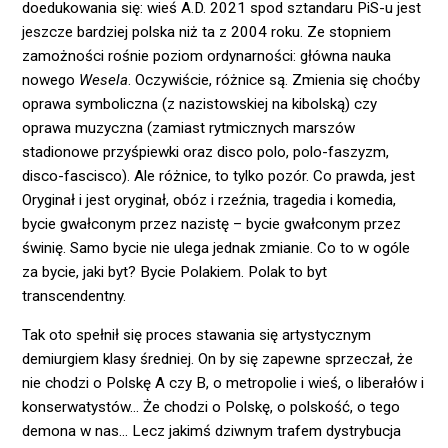
doedukowania się: wieś A.D. 2021 spod sztandaru PiS-u jest
jeszcze bardziej polska niż ta z 2004 roku. Ze stopniem
zamożności rośnie poziom ordynarności: główna nauka
nowego
Wesela
. Oczywiście, różnice są. Zmienia się choćby
oprawa symboliczna (z nazistowskiej na kibolską) czy
oprawa muzyczna (zamiast rytmicznych marszów
stadionowe przyśpiewki oraz disco polo, polo-faszyzm,
disco-fascisco). Ale różnice, to tylko pozór. Co prawda, jest
Oryginał i jest oryginał, obóz i rzeźnia, tragedia i komedia,
bycie gwałconym przez nazistę – bycie gwałconym przez
świnię. Samo bycie nie ulega jednak zmianie. Co to w ogóle
za bycie, jaki byt? Bycie Polakiem. Polak to byt
transcendentny.
Tak oto spełnił się proces stawania się artystycznym
demiurgiem klasy średniej. On by się zapewne sprzeczał, że
nie chodzi o Polskę A czy B, o metropolie i wieś, o liberałów i
konserwatystów… Że chodzi o Polskę, o polskość, o tego
demona w nas… Lecz jakimś dziwnym trafem dystrybucja