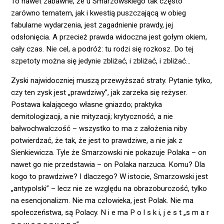
To nawet zabawne, że u Smarzowskiego tak często
zarówno tematem, jak i kwestią puszczającą w obieg
fabularne wydarzenia, jest zagadnienie prawdy, jej
odsłonięcia. A przecież prawda widoczna jest gołym okiem,
cały czas. Nie cel, a podróż: tu rodzi się rozkosz. Do tej
szpetoty można się jedynie zbliżać, i zbliżać, i zbliżać…
Zyski najwidoczniej muszą przewyższać straty. Pytanie tylko,
czy ten zysk jest „prawdziwy”, jak zarzeka się reżyser.
Postawa kalającego własne gniazdo; praktyka
demitologizacji, a nie mityzacji; krytyczność, a nie
bałwochwalczość – wszystko to ma z założenia niby
potwierdzać, że tak, że jest to prawdziwe, a nie jak z
Sienkiewicza. Tyle że Smarzowski nie pokazuje Polaka – on
nawet go nie przedstawia – on Polaka narzuca. Komu? Dla
kogo to prawdziwe? I dlaczego? W istocie, Smarzowski jest
„antypolski” – lecz nie ze względu na obrazoburczość, tylko
na esencjonalizm. Nie ma człowieka, jest Polak. Nie ma
społeczeństwa, są Polacy. N i e ma P o l s k i, j e s t „s m a r