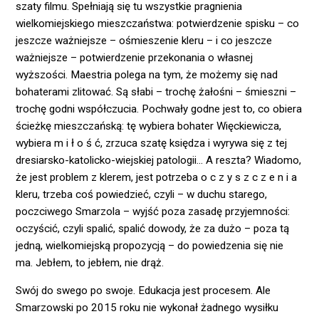
szaty filmu. Spełniają się tu wszystkie pragnienia
wielkomiejskiego mieszczaństwa: potwierdzenie spisku – co
jeszcze ważniejsze – ośmieszenie kleru – i co jeszcze
ważniejsze – potwierdzenie przekonania o własnej
wyższości. Maestria polega na tym, że możemy się nad
bohaterami zlitować. Są słabi – trochę żałośni – śmieszni –
trochę godni współczucia. Pochwały godne jest to, co obiera
ścieżkę mieszczańską: tę wybiera bohater Więckiewicza,
wybiera m i ł o ś ć, zrzuca szatę księdza i wyrywa się z tej
dresiarsko-katolicko-wiejskiej patologii… A reszta? Wiadomo,
że jest problem z klerem, jest potrzeba o c z y s z c z e n i a
kleru, trzeba coś powiedzieć, czyli – w duchu starego,
poczciwego Smarzola – wyjść poza zasadę przyjemności:
oczyścić, czyli spalić, spalić dowody, że za dużo – poza tą
jedną, wielkomiejską propozycją – do powiedzenia się nie
ma. Jebłem, to jebłem, nie drąż.
Swój do swego po swoje. Edukacja jest procesem. Ale
Smarzowski po 2015 roku nie wykonał żadnego wysiłku