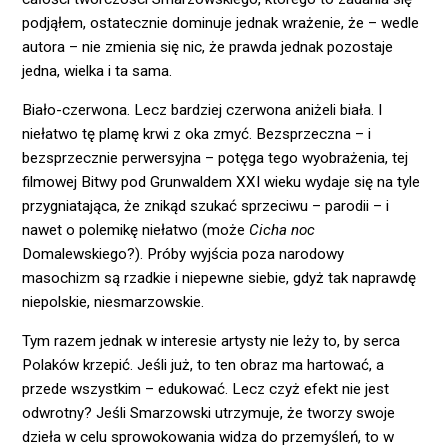
podjąłem, ostatecznie dominuje jednak wrażenie, że – wedle
autora – nie zmienia się nic, że prawda jednak pozostaje
jedna, wielka i ta sama.
Biało-czerwona. Lecz bardziej czerwona aniżeli biała. I
niełatwo tę plamę krwi z oka zmyć. Bezsprzeczna – i
bezsprzecznie perwersyjna – potęga tego wyobrażenia, tej
filmowej Bitwy pod Grunwaldem XXI wieku wydaje się na tyle
przygniatająca, że znikąd szukać sprzeciwu – parodii – i
nawet o polemikę niełatwo (może
Cicha noc
Domalewskiego?). Próby wyjścia poza narodowy
masochizm są rzadkie i niepewne siebie, gdyż tak naprawdę
niepolskie, niesmarzowskie.
Tym razem jednak w interesie artysty nie leży to, by serca
Polaków krzepić. Jeśli już, to ten obraz ma hartować, a
przede wszystkim – edukować. Lecz czyż efekt nie jest
odwrotny? Jeśli Smarzowski utrzymuje, że tworzy swoje
dzieła w celu sprowokowania widza do przemyśleń, to w