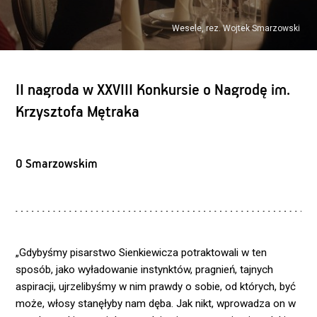
Wesele, rez. Wojtek Smarzowski
II nagroda w XXVIII Konkursie o Nagrodę im.
Krzysztofa Mętraka
O Smarzowskim
„Gdybyśmy pisarstwo Sienkiewicza potraktowali w ten
sposób, jako wyładowanie instynktów, pragnień, tajnych
aspiracji, ujrzelibyśmy w nim prawdy o sobie, od których, być
może, włosy stanęłyby nam dęba. Jak nikt, wprowadza on w