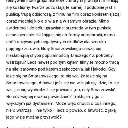
relatywnie stała grupa aktorów, z którymi pracuje (zmieniają
się kostiumy, twarze pozostają te same). I podobnie jest z
publiką, trupą odbiorczą, z filmu na film coraz konkretniejszą i
coraz mocniej k o d o w a n ą w samym obrazie. Mimo
ewidentnej i do bólu uprawianej przesady, w tym punkcie
niebezpiecznie zbliżającej się do formy autoparodii; mimo
dość oczywistych negatywnych skutków dla szeroko
pojętego zdrowia, filmy Smarzowskiego cieszą się
niesłabnącą chyba popularnością. Dlaczego? Z potrzeby
wstrząsu? Lecz nawet pod tym kątem filmy te mocno tracą
na sile: zarówno pod kątem zaskoczenia, jak i jakości. Gdy
idzie się na Smarzowskiego, to się wie, że idzie się na
Smarzowskiego. A nawet jeśli się nie wie, jak się idzie, to się
wie, jak się wychodzi. I się powiada: „no, cały Smarzowski”.
Bo cóż więcej można powiedzieć? Traktujemy go z
większym już dystansem. Może więc chodzi o coś innego,
nie o wstrząs – nie tylko – lecz o powab, o łatwość, z jaką
jego wizję można przyswoić?