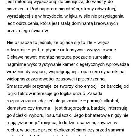
jest miłością wypaczoną: do pieniądza, do władzy, do
niszczenia. Pod naporem niemiłości, strony odwrotnej,
wyrażającej się w brzydocie, w lęku, w sile nie przyciągania,
lecz odrzucenia, która jest stałą dominantą kreowanych
przez niego światów.
Nie oznacza to jednak, że ogląda się to źle – wręcz
odwrotnie – jest to płynne i intensywne, wycyzelowane.
Ciekawe nawet: montaż narzuca poczucie surrealne,
nagminne wykorzystywanie kamer diegetycznych wprowadza
wrażenie dyssypacji, współgrającej z oparciem dynamiki na
wielopłaszczyznowości czasowej i przestrzennej.
Smarzowski przyznaje, że tworzy kino emocji i że bardziej od
logiki faktów interesuje go logika uczuć. Zasada
rozpuszczania zdarzeń ulega zmianie – pamięć, alkohol,
kłamstwo czy trauma – jest drugorzędna, bardziej interesują
go ścieżki: wyboru, losu, tułaczki. Jego bohaterowie nigdy nie
mają „własnego” miejsca, to ludzie osaczeni, zawsze w
ruchu, w uciecze przed okolicznościami czy przed samymi