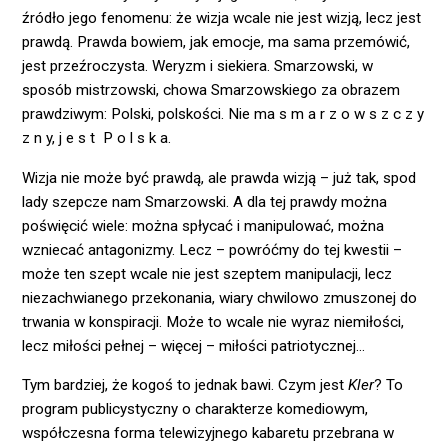
źródło jego fenomenu: że wizja wcale nie jest wizją, lecz jest
prawdą. Prawda bowiem, jak emocje, ma sama przemówić,
jest przeźroczysta. Weryzm i siekiera. Smarzowski, w
sposób mistrzowski, chowa Smarzowskiego za obrazem
prawdziwym: Polski, polskości. Nie ma s m a r z o w s z c z y
z n y, j e s t P o l s k a.
Wizja nie może być prawdą, ale prawda wizją – już tak, spod
lady szepcze nam Smarzowski. A dla tej prawdy można
poświęcić wiele: można spłycać i manipulować, można
wzniecać antagonizmy. Lecz – powróćmy do tej kwestii –
może ten szept wcale nie jest szeptem manipulacji, lecz
niezachwianego przekonania, wiary chwilowo zmuszonej do
trwania w konspiracji. Może to wcale nie wyraz niemiłości,
lecz miłości pełnej – więcej – miłości patriotycznej…
Tym bardziej, że kogoś to jednak bawi. Czym jest
Kler
? To
program publicystyczny o charakterze komediowym,
współczesna forma telewizyjnego kabaretu przebrana w