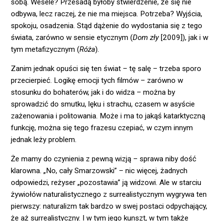
sobą. Wesele? Przesadą byłoby stwierdzenie, że się nie
odbywa, lecz raczej, że nie ma miejsca. Potrzeba? Wyjścia,
spokoju, osadzenia. Stąd dążenie do wydostania się z tego
świata, zarówno w sensie etycznym (
Dom zły
[2009]), jak i w
tym metafizycznym (
Róża
).
Zanim jednak opuści się ten świat – tę salę – trzeba sporo
przecierpieć. Logikę emocji tych filmów – zarówno w
stosunku do bohaterów, jak i do widza – można by
sprowadzić do smutku, lęku i strachu, czasem w asyście
zażenowania i politowania. Może i ma to jakąś katarktyczną
funkcję, można się tego frazesu czepiać, w czym innym
jednak leży problem.
Że mamy do czynienia z pewną wizją – sprawa niby dość
klarowna. „No, cały Smarzowski” – nic więcej, żadnych
odpowiedzi, reżyser „pozostawia” ją widzowi. Ale w starciu
żywiołów naturalistycznego z surrealistycznym wygrywa ten
pierwszy: naturalizm tak bardzo w swej postaci odpychający,
że aż surrealistyczny. I w tym jego kunszt, w tym także