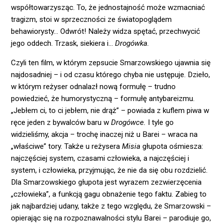
współtowarzysząc. To, że jednostajność może wzmacniać
tragizm, stoi w sprzeczności ze światopoglądem
behawiorysty… Odwrót! Należy widza spętać, przechwycić
jego oddech. Trzask, siekiera i…
Drogówka.
Czyli ten film, w którym zepsucie Smarzowskiego ujawnia się
najdosadniej – i od czasu którego chyba nie ustępuje. Dzieło,
w którym reżyser odnalazł nową formułę – trudno
powiedzieć, że humorystyczną – formułę antybareizmu.
„Jebłem ci, to ci jebłem, nie drąż” – powiada z kuflem piwa w
ręce jeden z bywalców baru w
Drogówce.
I tyle go
widzieliśmy, akcja – trochę inaczej niż u Barei – wraca na
„właściwe” tory. Także u reżysera
Misia
głupota ośmiesza:
najczęściej system, czasami człowieka, a najczęściej i
system, i człowieka, przyjmując, że nie da się obu rozdzielić.
Dla Smarzowskiego głupota jest wyrazem zezwierzęcenia
„człowieka”, a funkcją gagu obnażenie tego faktu. Zabieg to
jak najbardziej udany, także z tego względu, że Smarzowski –
opierając się na rozpoznawalności stylu Barei – parodiuje go,