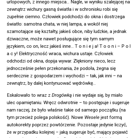
urlopowych, z innego miejsca… Nagle, w wyniku szalejącej na
zewnątrz wichury gasną światła i w schronisku robi się
zupełnie ciemno. Człowiek podchodzi do okna i dostrzega
światło: samotna chata, w niej lampa, a wokół niej
szamotające się kształty, jakieś obce, niby ludzkie, a jednak
dziwaczne, może nawet posługujące się tym samym
językiem, co on, lecz jakieś inne… T o n i e j a! T o o n i – P o l
a c y! Elektryczność wraca, wichura ustaje. Człowiek
odchodzi od okna, dopija wywar. Zlękniony nieco, lecz
jednocześnie pełen przekonania, że podoła, żegna się
serdecznie z gospodarzem i wychodzi – tak, jak inni – na
zewnątrz, by dalej kontynuować wędrówkę…
Eskalowało to wraz z
Drogówką
i nie wydaje się, by miało
ulec opamiętaniu. Wręcz odwrotnie – to postępuje i sugeruje
nam raczej, że było właśnie takie od samego początku (na
tym przecież polega polskość). Nowe
Wesele
jest formą
autokorekty poprzez powtórzenie. Pozostaje jedynie liczyć,
że w przypadku kolejnej – jaką sugeruje być, mający pojawić