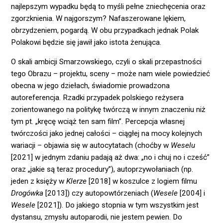
najlepszym wypadku będą to myśli pełne zniechęcenia oraz
zgorzknienia. W najgorszym? Nafaszerowane lękiem,
obrzydzeniem, pogardą. W obu przypadkach jednak Polak
Polakowi będzie się jawił jako istota żenująca.
O skali ambicji Smarzowskiego, czyli o skali przepastności
tego Obrazu – projektu, sceny – może nam wiele powiedzieć
obecna w jego dziełach, świadomie prowadzona
autoreferencja. Rzadki przypadek polskiego reżysera
zorientowanego na politykę twórczą w innym znaczeniu niż
tym pt. „kręcę wciąż ten sam film”. Percepcja własnej
twórczości jako jednej całości – ciągłej na mocy kolejnych
wariacji – objawia się w autocytatach (choćby w
Weselu
[2021] w jednym zdaniu padają aż dwa: „no i chuj no i cześć”
oraz „jakie są teraz procedury”), autoprzywołaniach (np.
jeden z księży w
Klerze
[2018] w koszulce z logiem filmu
Drogówka
[2013]) czy autopowtórzeniach (
Wesele
[2004] i
Wesele
[2021]). Do jakiego stopnia w tym wszystkim jest
dystansu, zmysłu autoparodii, nie jestem pewien. Do