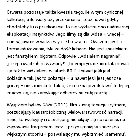
z o w s z c z y z n a”.
Otwarta pozostaje także kwestia tego, ile w tym cynicznej
kalkulacji, a ile wiary czy przekonania. Lecz nawet gdyby
chodziłoby tu o przekonanie, to nie wyklucza ono nadmiernej
eksploatacji instynktów. Jego filmy są dla widza – więcej –
one są jawnie w widza w y c e l o w a n e. Owszem, jest to
forma edukowania, tyle że dość lichego. Nie jest analitykiem,
jest fanatykiem, bigotem. Odpowie: „widziałem nagrania!”,
„przeprowadzałem wywiady!”. „to empiryczne, inni tak mówią
i ja też to widziałem, w latach 80.!”. I nawet jeśli jest
dokładnie tak, jak to pokazuje – a nawet jeśli jest jeszcze
gorzej – nie zmienia to faktu, że można przedstawić to lepiej,
znaczy się, nie zamykając odbiorcy na całą resztę.
Wyjątkiem byłaby
Róża
(2011), film z inną tonacją i rytmem,
porzucający klaustrofobiczną wielowarstwowość narracji,
mniej konwulsyjny i rozedrgany, nie silący się na rażenie, na
krępowanie tragizmem, lecz – przynajmniej w znacząco
większym stopniu – pozwalający mu wybrzmieć „samemu”,