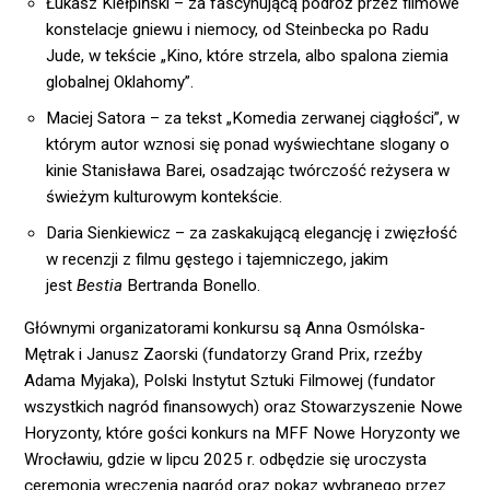
Łukasz Kiełpiński – za fascynującą podróż przez filmowe
konstelacje gniewu i niemocy, od Steinbecka po Radu
Jude, w tekście „Kino, które strzela, albo spalona ziemia
globalnej Oklahomy”.
Maciej Satora – za tekst „Komedia zerwanej ciągłości”, w
którym autor wznosi się ponad wyświechtane slogany o
kinie Stanisława Barei, osadzając twórczość reżysera w
świeżym kulturowym kontekście.
Daria Sienkiewicz – za zaskakującą elegancję i zwięzłość
w recenzji z filmu gęstego i tajemniczego, jakim
jest
Bestia
Bertranda Bonello.
Głównymi organizatorami konkursu są Anna Osmólska-
Mętrak i Janusz Zaorski (fundatorzy Grand Prix, rzeźby
Adama Myjaka), Polski Instytut Sztuki Filmowej (fundator
wszystkich nagród finansowych) oraz Stowarzyszenie Nowe
Horyzonty, które gości konkurs na MFF Nowe Horyzonty we
Wrocławiu, gdzie w lipcu 2025 r. odbędzie się uroczysta
ceremonia wręczenia nagród oraz pokaz wybranego przez