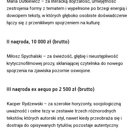
Maria Dutkiewicz – za literacką dojrzałość, umiejętność
zestrojenia formy z tematem i wypełnione po brzegi energią i
dowcipem teksty, w których głęboko osobiste doświadczenie
łączy się z przenikliwym spojrzeniem na kulturę.
II nagroda, 10 000 zł (brutto)
Miłosz Spychalski – za świeżość, głębię i nieustępliwość
krytycznofilmowej prozy, skłaniającej czytelnika do nowego
spojrzenia na zjawiska pozornie oswojone.
III nagroda ex aequo po 2 500 zł (brutto)
Kacper Rydzewski – za szerokie horyzonty, socjologiczną
uważność i celne tezy w zestawie trzech różnorodnych
tekstów, których autorski styl, nawet kiedy przeobraża się i
dostraja do opisywanych tytułów, pozostaje autentyczny.