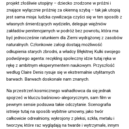
projekt złośliwie utopijny – dziecko zrodzone w próżni i
znające wyłącznie próżnię za okienną szybą – tak jak utopią
jest sama misja: ludzka cywilizacja czyści się w ten sposób z
własnych śmierdzących wydzielin, deleguje więźniów
zakładów penitencjarnych w podróż bez powrotu, która ma
być jednocześnie ratunkiem dla Ziemi wydrążonej z zasobów
naturalnych. Członkowie załogi dostają możliwość
odkupienia starych zbrodni, a władcy Błękitnej Kulki swojego
podwójnego agenta: recykling społeczny idzie tutaj ręka w
rękę z ambitnym eksperymentem naukowym. Przyszłość
według Claire Denis rysuje się w ekstremalnie utylitarnych
barwach. Barwach doskonale nam znanych.
Na przestrzeń kosmicznego wahadłowca da się jednak
spojrzeć w kluczu baśniowo-alegorycznym, sam film w
pewnym sensie podsuwa takie odczytanie. Scenografia
istnieje tutaj na sposób wybitnie umowny, jako twór
całkowicie odrealniony, wykrojony z pleksi, szkła, metalu i
tworzyw, które raz wyglądają na twarde i wytrzymałe, innym