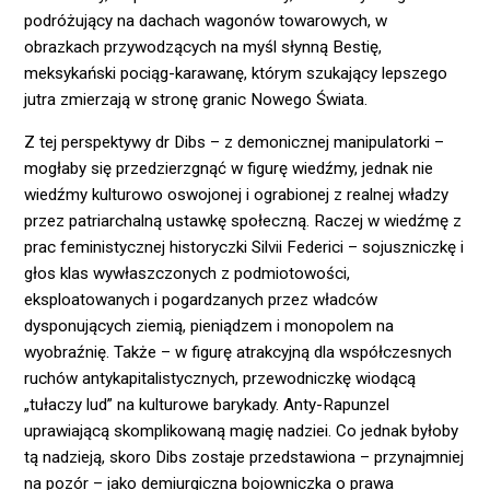
podróżujący na dachach wagonów towarowych, w
obrazkach przywodzących na myśl słynną Bestię,
meksykański pociąg-karawanę, którym szukający lepszego
jutra zmierzają w stronę granic Nowego Świata.
Z tej perspektywy dr Dibs – z demonicznej manipulatorki –
mogłaby się przedzierzgnąć w figurę wiedźmy, jednak nie
wiedźmy kulturowo oswojonej i ograbionej z realnej władzy
przez patriarchalną ustawkę społeczną. Raczej w wiedźmę z
prac feministycznej historyczki Silvii Federici – sojuszniczkę i
głos klas wywłaszczonych z podmiotowości,
eksploatowanych i pogardzanych przez władców
dysponujących ziemią, pieniądzem i monopolem na
wyobraźnię. Także – w figurę atrakcyjną dla współczesnych
ruchów antykapitalistycznych, przewodniczkę wiodącą
„tułaczy lud” na kulturowe barykady. Anty-Rapunzel
uprawiającą skomplikowaną magię nadziei. Co jednak byłoby
tą nadzieją, skoro Dibs zostaje przedstawiona – przynajmniej
na pozór – jako demiurgiczna bojowniczka o prawa