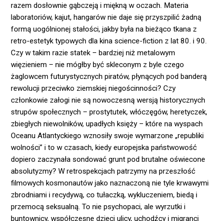
razem dosłownie gąbczeją i miękną w oczach. Materia
laboratoriów, kajut, hangarów nie daje się przyszpilić żadną
formą uogólnionej stałości, jakby była na bieżąco tkana z
retro-estetyk typowych dla kina science-fiction z lat 80. i 90.
Czy w takim razie statek – bardziej niż metalowym
więzieniem – nie mógłby być skleconym z byle czego
żaglowcem futurystycznych piratów, płynących pod banderą
rewolucji przeciwko ziemskiej niegościnności? Czy
członkowie załogi nie są nowoczesną wersją historycznych
strupów społecznych – prostytutek, włóczęgów, heretyczek,
zbiegłych niewolników, upadłych księży – które na wyspach
Oceanu Atlantyckiego wznosiły swoje wymarzone „republiki
wolności” i to w czasach, kiedy europejska państwowość
dopiero zaczynała sondować grunt pod brutalne oświecone
absolutyzmy? W retrospekcjach patrzymy na przeszłość
filmowych kosmonautów jako naznaczoną nie tyle krwawymi
zbrodniami i recydywą, co tułaczką, wykluczeniem, biedą i
przemocą seksualną. To nie psychopaci, ale wyrzutki i
buntownicy, współczesne dzieci ulicy, uchodźcy i migranci