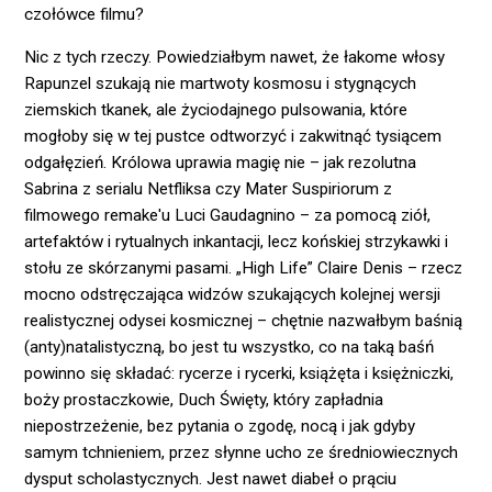
czołówce filmu?
Nic z tych rzeczy. Powiedziałbym nawet, że łakome włosy
Rapunzel szukają nie martwoty kosmosu i stygnących
ziemskich tkanek, ale życiodajnego pulsowania, które
mogłoby się w tej pustce odtworzyć i zakwitnąć tysiącem
odgałęzień. Królowa uprawia magię nie – jak rezolutna
Sabrina z serialu Netfliksa czy Mater Suspiriorum z
filmowego remake'u Luci Gaudagnino – za pomocą ziół,
artefaktów i rytualnych inkantacji, lecz końskiej strzykawki i
stołu ze skórzanymi pasami. „High Life” Claire Denis – rzecz
mocno odstręczająca widzów szukających kolejnej wersji
realistycznej odysei kosmicznej – chętnie nazwałbym baśnią
(anty)natalistyczną, bo jest tu wszystko, co na taką baśń
powinno się składać: rycerze i rycerki, książęta i księżniczki,
boży prostaczkowie, Duch Święty, który zapładnia
niepostrzeżenie, bez pytania o zgodę, nocą i jak gdyby
samym tchnieniem, przez słynne ucho ze średniowiecznych
dysput scholastycznych. Jest nawet diabeł o prąciu