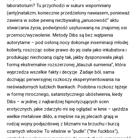
laboratorium? Tu przychodzi w sukurs wspomniany
(anty)natalizm, koniecznie przedzielony nawiasem, ponieważ
zawiera w sobie pewną niezbywalną „janusowość” aktu
stwarzania życia, podwójność usytuowaną na znajomej osi
przemoc/wyzwolenie. Metody Dibs są bez wątpienia
autorytarne – pod osłoną nocy dokonuje inseminacji młodej
kobiety, roszcząc sobie prawo do jej ciała-jako-inkubatora i
produkując niechcianą ciążę tak, jakby dysponowała jakąś
formą ekstremalnie rozszerzonej „klauzuli sumienia”, która
wyprzedza wszelkie fakty i decyzje. Zadaje ból, sama
doznając perwersyjnej rozkoszy eksperymentowania na
nieświadomych ludzkich tkankach. Podobna rozkosz tężeje
w formę mrocznego, satanistycznego ubóstwienia, kiedy
Dibs – w jednej z najbardziej hipnotyzujących scen
erotycznych, jakie zdarzyło mi się oglądać w kinie – ujeżdża
wielkie metalowe dildo, a mięśnie na jej plecach grają w
rodzaj wojny podjazdowej z bliznami na brzuchu i burzą
czarnych włosów. To właśnie w "pudle" ("the fuckbox"),