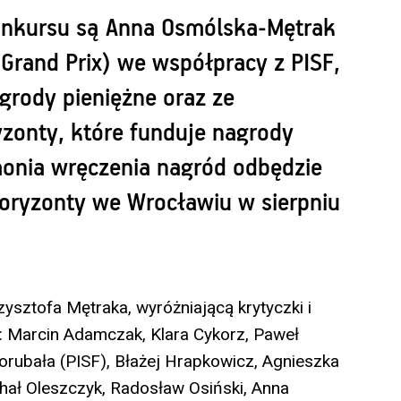
onkursu są Anna Osmólska-Mętrak
 Grand Prix) we współpracy z PISF,
grody pieniężne oraz ze
onty, które funduje nagrody
onia wręczenia nagród odbędzie
oryzonty we Wrocławiu w sierpniu
ysztofa Mętraka, wyróżniającą krytyczki i
e: Marcin Adamczak, Klara Cykorz, Paweł
orubała (PISF), Błażej Hrapkowicz, Agnieszka
chał Oleszczyk, Radosław Osiński, Anna