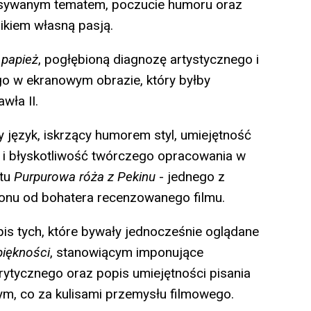
isywanym tematem, poczucie humoru oraz
nikiem własną pasją.
papież
, pogłębioną diagnozę artystycznego i
go w ekranowym obrazie, który byłby
wła II.
 język, iskrzący humorem styl, umiejętność
 i błyskotliwość twórczego opracowania w
stu
Purpurowa róża z Pekinu
- jednego z
fonu od bohatera recenzowanego filmu.
s tych, które bywały jednocześnie oglądane
piękności
, stanowiącym imponujące
krytycznego oraz popis umiejętności pisania
 tym, co za kulisami przemysłu filmowego.