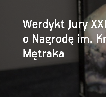
Werdykt Jury XX
o Nagrodę im. K
Mętraka