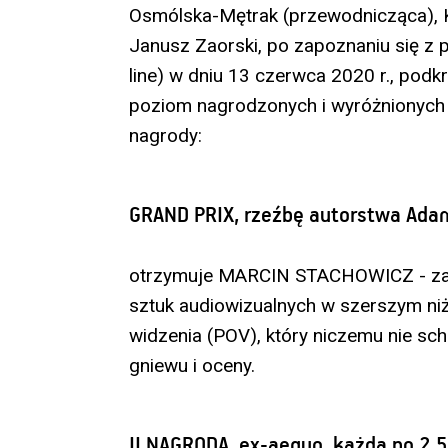
Osmólska-Mętrak (przewodnicząca), K
Janusz Zaorski, po zapoznaniu się z 
line) w dniu 13 czerwca 2020 r., podk
poziom nagrodzonych i wyróżnionych 
nagrody:
GRAND PRIX, rzeźbę autorstwa Ada
otrzymuje MARCIN STACHOWICZ - za gł
sztuk audiowizualnych w szerszym niż
widzenia (POV), który niczemu nie sch
gniewu i oceny.
II NAGRODA, ex-aequo, każda po 2 5