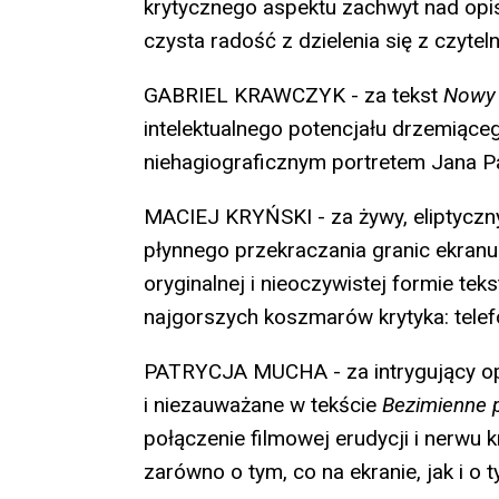
krytycznego aspektu zachwyt nad op
czysta radość z dzielenia się z czytel
GABRIEL KRAWCZYK - za tekst
Nowy 
intelektualnego potencjału drzemiące
niehagiograficznym portretem Jana Pa
MACIEJ KRYŃSKI - za żywy, eliptyczny
płynnego przekraczania granic ekranu
oryginalnej i nieoczywistej formie tek
najgorszych koszmarów krytyka: tele
PATRYCJA MUCHA - za intrygujący opi
i niezauważane w tekście
Bezimienne 
połączenie filmowej erudycji i nerwu 
zarówno o tym, co na ekranie, jak i o