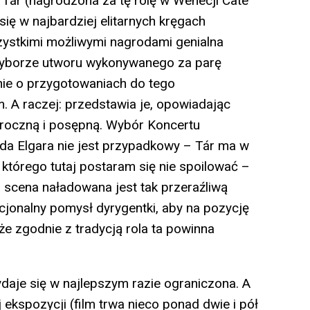
 Tár (nagrodzona za tę rolę w Wenecji Cate
ię w najbardziej elitarnych kręgach
ystkimi możliwymi nagrodami genialna
wyborze utworu wykonywanego za parę
śnie o przygotowaniach do tego
 A raczej: przedstawia je, opowiadając
mroczną i posępną. Wybór Koncertu
da Elgara nie jest przypadkowy – Tár ma w
 którego tutaj postaram się nie spoilować –
 scena naładowana jest tak przeraźliwą
jonalny pomysł dyrygentki, aby na pozycję
że zgodnie z tradycją rola ta powinna
daje się w najlepszym razie ograniczona. A
 ekspozycji (film trwa nieco ponad dwie i pół