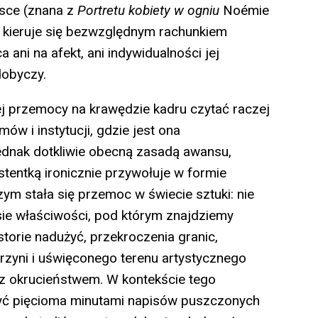
sce (znana z
Portretu kobiety w ogniu
Noémie
ár kieruje się bezwzględnym rachunkiem
 ani na afekt, ani indywidualności jej
dobyczy.
j przemocy na krawędzie kadru czytać raczej
ów i instytucji, gdzie jest ona
ednak dotkliwie obecną zasadą awansu,
stentką ironicznie przywołuje w formie
m stała się przemoc w świecie sztuki: nie
ksie właściwości, pod którym znajdziemy
orie nadużyć, przekroczenia granic,
rzyni i uświęconego terenu artystycznego
 z okrucieństwem. W kontekście tego
zyć pięcioma minutami napisów puszczonych