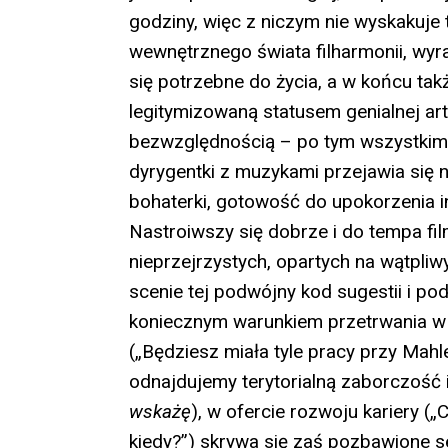
godziny, więc z niczym nie wyskakuje 
wewnętrznego świata filharmonii, wy
się potrzebne do życia, a w końcu ta
legitymizowaną statusem genialnej art
bezwzględnością – po tym wszystkim
dyrygentki z muzykami przejawia się 
bohaterki, gotowość do upokorzenia in
Nastroiwszy się dobrze i do tempa fi
nieprzejrzystych, opartych na wątpli
scenie tej podwójny kod sugestii i po
koniecznym warunkiem przetrwania w k
(„Będziesz miała tyle pracy przy Mahl
odnajdujemy terytorialną zaborczość i
wskażę
), w ofercie rozwoju kariery („Cz
kiedy?”) skrywa się zaś pozbawione s