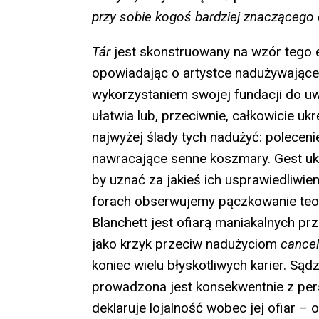
przy sobie kogoś bardziej znaczącego 
Tár
jest skonstruowany na wzór tego 
opowiadając o artystce nadużywającej 
wykorzystaniem swojej fundacji do u
ułatwia lub, przeciwnie, całkowicie uk
najwyżej ślady tych nadużyć: polecenie
nawracające senne koszmary. Gest u
by uznać za jakieś ich usprawiedliwien
forach obserwujemy pączkowanie teor
Blanchett jest ofiarą maniakalnych pr
jako krzyk przeciw nadużyciom
cancel
koniec wielu błyskotliwych karier. Sądz
prowadzona jest konsekwentnie z pers
deklaruje lojalność wobec jej ofiar 