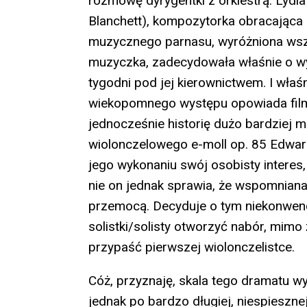
rozmowę dyrygentki z orkiestrą. Lydia
Blanchett), kompozytorka obracająca s
muzycznego parnasu, wyróżniona wsz
muzyczka, zadecydowała właśnie o 
tygodni pod jej kierownictwem. I wła
wiekopomnego występu opowiada film.
jednocześnie historię dużo bardziej 
wiolonczelowego e-moll op. 85 Edwar
jego wykonaniu swój osobisty interes,
nie on jednak sprawia, że wspomniana
przemocą. Decyduje o tym niekonwenc
solistki/solisty otworzyć nabór, mimo 
przypaść pierwszej wiolonczelistce.
Cóż, przyznaję, skala tego dramatu wy
jednak po bardzo długiej, niespiesznej