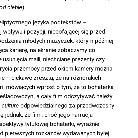
od ciebie
).
eliptycznego języka podtekstów –
wpływu i pozycji, niecofającej się przed
wodzenia młodych muzyczek, którym później
ręca karierę, na ekranie zobaczymy co
 usunięcia maili, niechciane prezenty czy
krycia przemocy przed okiem kamery można
ie – ciekawe zresztą, że na różnorakich
ii mówiących wprost o tym, że to bohaterka
ześladowczyń, a cały film odczytywać należy
 culture
odpowiedzialnego za przedwczesny
ę jednak, że film, choć jego narracja
pektywy tytułowej bohaterki, wyraźnie
– od pierwszych rozkazów wydawanych byłej