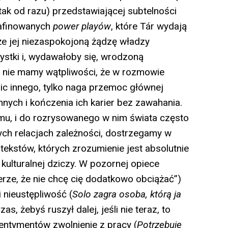
tak od razu) przedstawiającej subtelności
rafinowanych
power play
ó
w
, które Tár wydają
kże jej niezaspokojoną żądzę władzy
ystki i, wydawałoby się, wrodzoną
 nie mamy wątpliwości, że w rozmowie
nic innego, tylko naga przemoc głównej
nych i kończenia ich karier bez zawahania.
lmu, i do rozrysowanego w nim świata często
wych relacjach zależności, dostrzegamy w
dtekstów, których zrozumienie jest absolutnie
ulturalnej dziczy. W pozornej opiece
erze, że nie chcę cię dodatkowo obciążać”)
 nieustępliwość (
Solo zagra osoba, kt
ó
rą ja
as, żebyś ruszył dalej, jeśli nie teraz, to
entymentów zwolnienie z pracy (
Potrzebuję