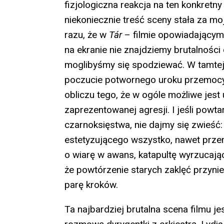
fizjologiczna reakcja na ten konkretn
niekoniecznie treść sceny stała za m
razu, że w
Tár
– filmie opowiadającym
na ekranie nie znajdziemy brutalności c
moglibyśmy się spodziewać. W tamtej 
poczucie potwornego uroku przemocy
obliczu tego, że w ogóle możliwe jest
zaprezentowanej agresji. I jeśli powtar
czarnoksięstwa, nie dajmy się zwieść: 
estetyzującego wszystko, nawet przem
o wiarę w awans, katapultę wyrzucają
że powtórzenie starych zaklęć przynies
parę kroków.
Ta najbardziej brutalna scena filmu j