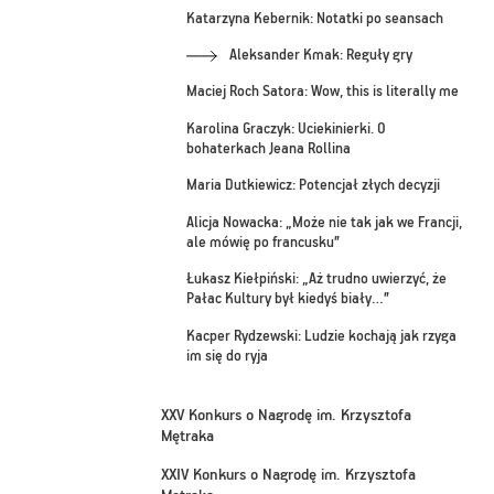
Katarzyna Kebernik: Notatki po seansach
Aleksander Kmak: Reguły gry
Maciej Roch Satora: Wow, this is literally me
Karolina Graczyk: Uciekinierki. O
bohaterkach Jeana Rollina
Maria Dutkiewicz: Potencjał złych decyzji
Alicja Nowacka: „Może nie tak jak we Francji,
ale mówię po francusku”
Łukasz Kiełpiński: „Aż trudno uwierzyć, że
Pałac Kultury był kiedyś biały…”
Kacper Rydzewski: Ludzie kochają jak rzyga
im się do ryja
XXV Konkurs o Nagrodę im. Krzysztofa
Mętraka
XXIV Konkurs o Nagrodę im. Krzysztofa