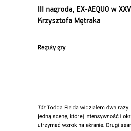
III nagroda, EX-AEQUO w XXV
Krzysztofa Mętraka
Reguły gry
Tár
Todda Fielda widziałem dwa razy
jedną scenę, której intensywność i ok
utrzymać wzrok na ekranie. Drugi seans