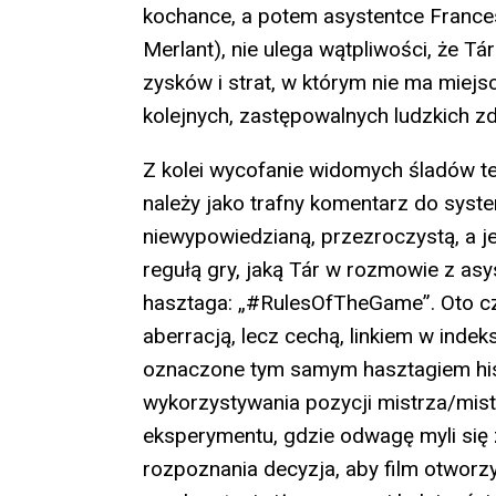
kochance, a potem asystentce France
Merlant), nie ulega wątpliwości, że T
zysków i strat, w którym nie ma miejsca
kolejnych, zastępowalnych ludzkich z
Z kolei wycofanie widomych śladów te
należy jako trafny komentarz do system
niewypowiedzianą, przezroczystą, a j
regułą gry, jaką Tár w rozmowie z asy
hasztaga: „#RulesOfTheGame”. Oto czy
aberracją, lecz cechą, linkiem w inde
oznaczone tym samym hasztagiem hist
wykorzystywania pozycji mistrza/mist
eksperymentu, gdzie odwagę myli się
rozpoznania decyzja, aby film otwor