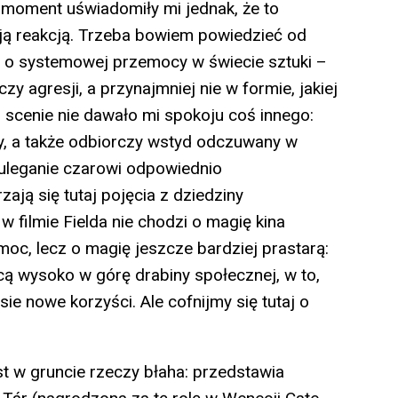
y moment uświadomiły mi jednak, że to
oją reakcją. Trzeba bowiem powiedzieć od
 o systemowej przemocy w świecie sztuki –
zy agresji, a przynajmniej nie w formie, jakiej
scenie nie dawało mi spokoju coś innego:
, a także odbiorczy wstyd odczuwany w
 uleganie czarowi odpowiednio
zają się tutaj pojęcia z dziedziny
w filmie Fielda nie chodzi o magię kina
oc, lecz o magię jeszcze bardziej prastarą:
cą wysoko w górę drabiny społecznej, w to,
ie nowe korzyści. Ale cofnijmy się tutaj o
est w gruncie rzeczy błaha: przedstawia