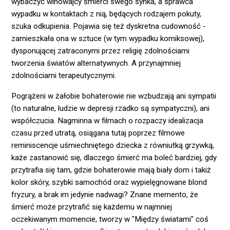
wybaczyć winowajcy śmierci swego synka, a sprawca
wypadku w kontaktach z nią, będących rodzajem pokuty,
szuka odkupienia. Pojawia się też dyskretna cudowność -
zamieszkała ona w sztuce (w tym wypadku komiksowej),
dysponującej zatraconymi przez religię zdolnościami
tworzenia światów alternatywnych. A przynajmniej
zdolnościami terapeutycznymi.
Pogrążeni w żałobie bohaterowie nie wzbudzają ani sympatii
(to naturalne, ludzie w depresji rzadko są sympatyczni), ani
współczucia. Nagminna w filmach o rozpaczy idealizacja
czasu przed utratą, osiągana tutaj poprzez filmowe
reminiscencje uśmiechniętego dziecka z równiutką grzywką,
każe zastanowić się, dlaczego śmierć ma boleć bardziej, gdy
przytrafia się tam, gdzie bohaterowie mają biały dom i takiż
kolor skóry, szybki samochód oraz wypielęgnowane blond
fryzury, a brak im jedynie nadwagi? Znane memento, że
śmierć może przytrafić się każdemu w najmniej
oczekiwanym momencie, tworzy w "Między światami" coś