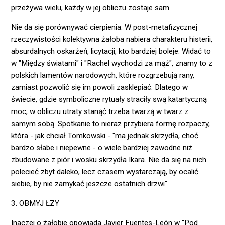
przeżywa wielu, każdy w jej obliczu zostaje sam.
Nie da się porównywać cierpienia. W post-metafizycznej
rzeczywistości kolektywna żałoba nabiera charakteru histerii,
absurdalnych oskarżeń, licytacji, kto bardziej boleje. Widać to
w "Między światami" i "Rachel wychodzi za mąż", znamy to z
polskich lamentów narodowych, które rozgrzebują rany,
zamiast pozwolić się im powoli zasklepiać. Dlatego w
świecie, gdzie symboliczne rytuały straciły swą katartyczną
moc, w obliczu utraty stanąć trzeba twarzą w twarz z
samym sobą. Spotkanie to nieraz przybiera formę rozpaczy,
która - jak chciał Tomkowski - "ma jednak skrzydła, choć
bardzo słabe i niepewne - o wiele bardziej zawodne niż
zbudowane z piór i wosku skrzydła Ikara. Nie da się na nich
polecieć zbyt daleko, lecz czasem wystarczają, by ocalić
siebie, by nie zamykać jeszcze ostatnich drzwi".
3. OBMYJ ŁZY
Inaczej o żałobie opowiada Javier Fuentes-León w "Pod