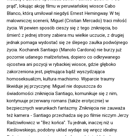
prąd", lokując akcję filmu w peruwiańskiej wiosce Cabo
Blanco, którą umiłował niegdyś Ernest Hemingway. W tej
malowniczej scenerii, Miguel (Cristian Mercado) traci miłość
życia. W pewien sposób cieszy się z tego zniknięcia, bo
śmierć z jednej strony zabiera mu wielkie uczucie, z drugiej
jednak pomaga wydostać się ze ślepego zaułka podwójnego
życia. Kochanek Santiago (Manolo Cardona) nie burzy już
pozornie udanego małżeństwa, dopiero co odkrywanego
ojcostwa ani pozycji w rybackiej wiosce, gdzie głęboko
zakorzeniona jest, piętnująca bądź wyszydzająca
homoseksualizm, kultura machismo. Wyparcie traumy
likwiduje jej przyczynę: Miguel nie dopuszcza do
świadomości zniknięcia Santiago, komunikuje się z nim,
kontynuuje przerwany romans (także erotycznie) w
bezpiecznych warunkach fantazmy. Zniknięcia nie zauważa
też kamera - Santiago przechadza się po filmie niczym Jerzy
Radziwiłowicz w "Bez końca". Tu jednak, inaczej niż u
Kieślowskiego, podobny układ wydaje się wręcz idealny.