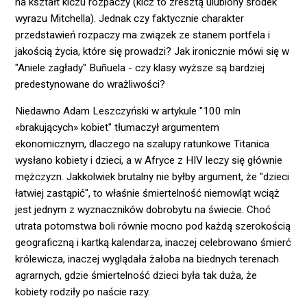
na kształt kiczu rozpaczy (kicz to zresztą ulubiony środek
wyrazu Mitchella). Jednak czy faktycznie charakter
przedstawień rozpaczy ma związek ze stanem portfela i
jakością życia, które się prowadzi? Jak ironicznie mówi się w
"Aniele zagłady" Buñuela - czy klasy wyższe są bardziej
predestynowane do wrażliwości?
Niedawno Adam Leszczyński w artykule "100 mln
«brakujących» kobiet" tłumaczył argumentem
ekonomicznym, dlaczego na szalupy ratunkowe Titanica
wysłano kobiety i dzieci, a w Afryce z HIV leczy się głównie
mężczyzn. Jakkolwiek brutalny nie byłby argument, że "dzieci
łatwiej zastąpić", to właśnie śmiertelność niemowląt wciąż
jest jednym z wyznaczników dobrobytu na świecie. Choć
utrata potomstwa boli równie mocno pod każdą szerokością
geograficzną i kartką kalendarza, inaczej celebrowano śmierć
królewicza, inaczej wyglądała żałoba na biednych terenach
agrarnych, gdzie śmiertelność dzieci była tak duża, że
kobiety rodziły po naście razy.