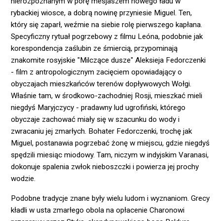
nierozpoznanym w porę mesjaszem nowego ładu w
rybackiej wiosce, a dobrą nowinę przyniesie Miguel. Ten,
który się zaparł, weźmie na siebie rolę pierwszego kapłana.
Specyficzny rytuał pogrzebowy z filmu Leóna, podobnie jak
korespondencja zaślubin ze śmiercią, przypominają
znakomite rosyjskie "Milczące dusze" Aleksieja Fedorczenki
- film z antropologicznym zacięciem opowiadający o
obyczajach mieszkańców terenów dopływowych Wołgi.
Właśnie tam, w środkowo-zachodniej Rosji, mieszkać mieli
niegdyś Maryjczycy - pradawny lud ugrofiński, którego
obyczaje zachować miały się w szacunku do wody i
zwracaniu jej zmarłych. Bohater Fedorczenki, trochę jak
Miguel, postanawia pogrzebać żonę w miejscu, gdzie niegdyś
spędzili miesiąc miodowy. Tam, niczym w indyjskim Varanasi,
dokonuje spalenia zwłok nieboszczki i powierza jej prochy
wodzie.
Podobne tradycje znane były wielu ludom i wyznaniom. Grecy
kładli w usta zmarłego obola na opłacenie Charonowi