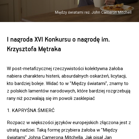
Między światami reż. John Cameron Mitchell
I nagroda XVI Konkursu o nagrodę im.
Krzysztofa Mętraka
W post-metafizycznej rzeczywistości kolektywna żałoba
nabiera charakteru histerii, absurdalnych oskarżeń, licytacji,
kto bardziej boleje. Widać to w "Między światami", znamy to
z polskich lamentów narodowych, które bardziej rozgrzebują
rany niż pozwalają się im powoli zasklepiać
1. KAPRYŚNA ŚMIERĆ
Rozpacz w większości języków europejskich złączona jest z
utratą nadziei. Taką formę przybiera żałoba w "Między
światami" Johna Camerona Mitchella. Jak pisał Jan