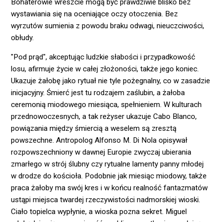
Bohaterowie wreszcie mogą być prawdziwie blisko bez
wystawiania się na oceniające oczy otoczenia. Bez
wyrzutów sumienia z powodu braku odwagi, nieuczciwości,
obłudy.
"Pod prąd", akceptując ludzkie słabości i przypadkowość
losu, afirmuje życie w całej złożoności, także jego koniec.
Ukazuje żałobę jako rytuał nie tyle pożegnalny, co w zasadzie
inicjacyjny. Śmierć jest tu rodzajem zaślubin, a żałoba
ceremonią miodowego miesiąca, spełnieniem. W kulturach
przednowoczesnych, a tak reżyser ukazuje Cabo Blanco,
powiązania między śmiercią a weselem są zresztą
powszechne. Antropolog Alfonso M. Di Nola opisywał
rozpowszechniony w dawnej Europie zwyczaj ubierania
zmarłego w strój ślubny czy rytualne lamenty panny młodej
w drodze do kościoła. Podobnie jak miesiąc miodowy, także
praca żałoby ma swój kres i w końcu realność fantazmatów
ustąpi miejsca twardej rzeczywistości nadmorskiej wioski.
Ciało topielca wypłynie, a wioska pozna sekret. Miguel