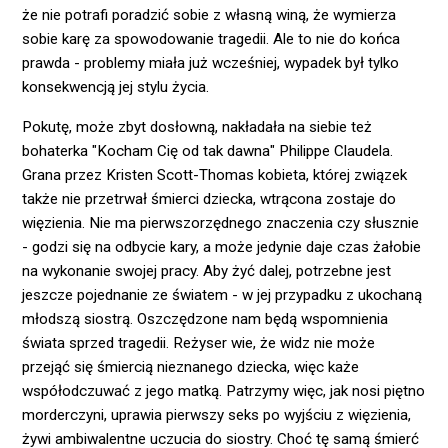
że nie potrafi poradzić sobie z własną winą, że wymierza
sobie karę za spowodowanie tragedii. Ale to nie do końca
prawda - problemy miała już wcześniej, wypadek był tylko
konsekwencją jej stylu życia.
Pokutę, może zbyt dosłowną, nakładała na siebie też
bohaterka "Kocham Cię od tak dawna" Philippe Claudela.
Grana przez Kristen Scott-Thomas kobieta, której związek
także nie przetrwał śmierci dziecka, wtrącona zostaje do
więzienia. Nie ma pierwszorzędnego znaczenia czy słusznie
- godzi się na odbycie kary, a może jedynie daje czas żałobie
na wykonanie swojej pracy. Aby żyć dalej, potrzebne jest
jeszcze pojednanie ze światem - w jej przypadku z ukochaną
młodszą siostrą. Oszczędzone nam będą wspomnienia
świata sprzed tragedii. Reżyser wie, że widz nie może
przejąć się śmiercią nieznanego dziecka, więc każe
współodczuwać z jego matką. Patrzymy więc, jak nosi piętno
morderczyni, uprawia pierwszy seks po wyjściu z więzienia,
żywi ambiwalentne uczucia do siostry. Choć tę samą śmierć