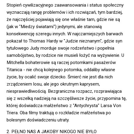
Stopień cywilizacyjnego zaawansowania i status społeczny
wyznaczają rangę problemów i ich rozwiązań, tym bardziej,
że najczęściej pojawiają się one właśnie tam, gdzie nie są
(jak w "Miedzy światami") jedynymi, ale stanowią
konsekwencję szeregu innych. W najczarniejszych barwach
pokazał to Thomas Hardy w "Judzie nieznanym", gdzie syn
tytułowego Judy morduje swoje rodzeństwo i popełnia
samobójstwo, by rodzice nie musieli łożyć na wyżywienie. U
Mitchella bohaterowie są raczej potomkami pasażerów
Titanica - nie chcą kolejnego potomka, oddaliby własne
życie, by ocalić swoje dziecko. Śmierć nie jest dla nich
zrządzeniem losu, ale jego okrutnym kaprysem,
niesprawiedliwością. Bezgraniczna rozpacz, rozprawiająca
się z wszelką nadzieją na szczęśliwsze życie, przypomina tę,
której doświadcza małżeństwo z "Antychrysta" Larsa Von
Triera. Oba filmy traktują o rozkładzie małżeństwa po
bolesnym doświadczeniu utraty.
2. PEŁNO NAS A JAKOBY NIKOGO NIE BYŁO