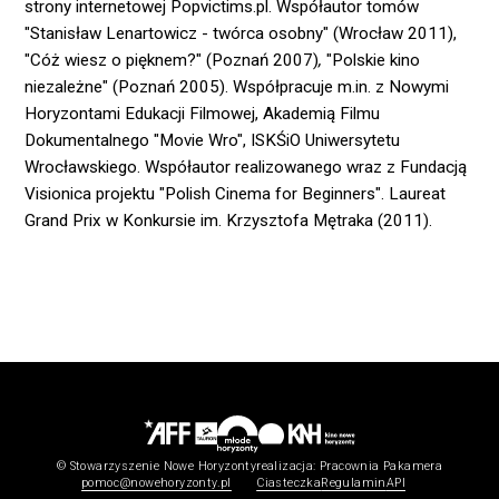
strony internetowej Popvictims.pl. Współautor tomów
"Stanisław Lenartowicz - twórca osobny" (Wrocław 2011),
"Cóż wiesz o pięknem?" (Poznań 2007)
,
"Polskie kino
niezależne" (Poznań 2005). Współpracuje m.in. z Nowymi
Horyzontami Edukacji Filmowej, Akademią Filmu
Dokumentalnego "Movie Wro", ISKŚiO Uniwersytetu
Wrocławskiego. Współautor realizowanego wraz z Fundacją
Visionica projektu "Polish Cinema for Beginners". Laureat
Grand Prix w Konkursie im. Krzysztofa Mętraka (2011).
© Stowarzyszenie Nowe Horyzonty
realizacja:
Pracownia Pakamera
pomoc@nowehoryzonty.pl
Ciasteczka
Regulamin
API