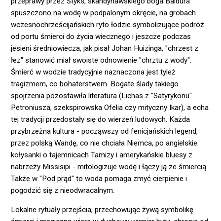
przeprawy przez Styks, skandynawskiego boga Baldura
spuszczono na wodę w podpalonym okręcie, na grobach
wczesnochrześcijańskich ryto łodzie symbolizujące podróż
od portu śmierci do życia wiecznego i jeszcze podczas
jesieni średniowiecza, jak pisał Johan Huizinga, "chrzest z
łez" stanowić miał swoiste odnowienie "chrztu z wody".
Śmierć w wodzie tradycyjnie naznaczona jest tyleż
tragizmem, co bohaterstwem. Bogate ślady takiego
spojrzenia pozostawiła literatura (Lichas z "Satyrykonu"
Petroniusza, szekspirowska Ofelia czy mityczny Ikar), a echa
tej tradycji przedostały się do wierzeń ludowych. Każda
przybrzeżna kultura - począwszy od fenicjańskich legend,
przez polską Wandę, co nie chciała Niemca, po angielskie
kołysanki o tajemnicach Tamizy i amerykańskie bluesy z
nabrzeży Missisipi - mitologizuje wodę i łączy ją ze śmiercią.
Także w "Pod prąd" to woda pomaga zmyć cierpienie i
pogodzić się z nieodwracalnym.
Lokalne rytuały przejścia, przechowując żywą symbolikę