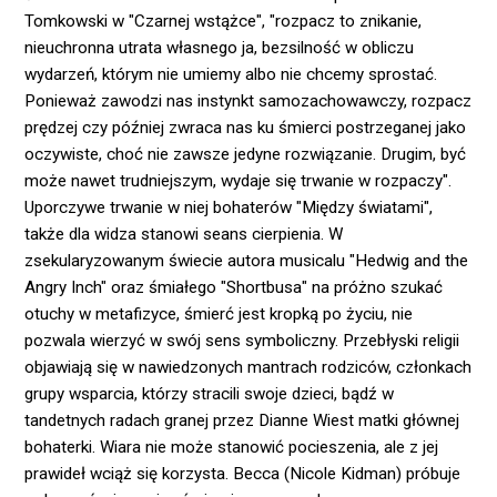
Tomkowski w "Czarnej wstążce", "rozpacz to znikanie,
nieuchronna utrata własnego ja, bezsilność w obliczu
wydarzeń, którym nie umiemy albo nie chcemy sprostać.
Ponieważ zawodzi nas instynkt samozachowawczy, rozpacz
prędzej czy później zwraca nas ku śmierci postrzeganej jako
oczywiste, choć nie zawsze jedyne rozwiązanie. Drugim, być
może nawet trudniejszym, wydaje się trwanie w rozpaczy".
Uporczywe trwanie w niej bohaterów "Między światami",
także dla widza stanowi seans cierpienia. W
zsekularyzowanym świecie autora musicalu "Hedwig and the
Angry Inch" oraz śmiałego "Shortbusa" na próżno szukać
otuchy w metafizyce, śmierć jest kropką po życiu, nie
pozwala wierzyć w swój sens symboliczny. Przebłyski religii
objawiają się w nawiedzonych mantrach rodziców, członkach
grupy wsparcia, którzy stracili swoje dzieci, bądź w
tandetnych radach granej przez Dianne Wiest matki głównej
bohaterki. Wiara nie może stanowić pocieszenia, ale z jej
prawideł wciąż się korzysta. Becca (Nicole Kidman) próbuje