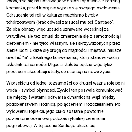
zdobędzie się na uczciwość w obliczu spotkania z rodziną
kochanka, przed którą nie wyprze się swojego owdowienia.
Odrzucenie tej roli w kulturze machismo byłoby
tchórzostwem (brak odwagi zarzucał mu też Santiago).
Żałoba obnaży więc uczucia uznawane wcześniej za
wstydliwe, ale też zmusi do zmierzenia się z samotnością i
cierpieniem - nie tylko własnym, ale i skrzywdzonych przez
siebie ludzi. Okaże się drogą do mądrości i męstwa, nakaże
uwolnić "ja" z lokalnego konwenansu, który stanowi ważny
składnik tożsamości Miguela. Żałoba będzie więc tyleż
procesem akceptacji utraty, co szansą na nowe życie.
W przejściu od jednej tożsamości do drugiej ważną rolę pełni
woda - symbol płynności. Żywioł ten pozwala komunikować
się między światami, odtwarza dynamiczną więź między
podobieństwem i różnicą, połączeniem i rozdzielaniem. Po
wyłowieniu topielca, jego ciało zostanie powtórnie
powierzone oceanowi podczas rytualnej ceremonii
pogrzebowej. W tej scenie Santiago okaże się