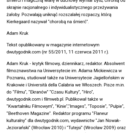
śmierci i magiczną wiarę w duchowy wymiar bytu, chronią od
skrajnie racjonalnego i indywidualistycznego przeżywania
żałoby. Pozwalają uniknąć rozszalałej rozpaczy, którą
Kierkegaard nazywał "chorobą na śmierć".
Adam Kruk
Tekst opublikowany w magazynie internetowym
dwutygodnik.com (nr 55/2011, 11 czerwca 2011 r.).
Adam Kruk - krytyk filmowy, dziennikarz, redaktor. Absolwent
filmoznawstwa na Uniwersytecie im. Adama Mickiewicza w
Poznaniu, studiował także na Uniwersytecie Jagiellońskim w
Krakowie i Università della Calabria we Włoszech. Pisze m.in.
do "Filmu", "Ekranów" "Czasu Kultury", "Hiro",
dwutygodnik.com i filmweb.pl. Publikował także w
"Kwartalniku Filmowym", "Kinie","Images", "Toposie", "Pulpie",
"Beethoven Magazine". Redaktor programu "Flaneur
kulturalny" dla dwutygodnik.com, wydawnictw "Jan Nowak-
Jeziorański" (Wrocław 2010) i "Tutejsi" (Wrocław 2009) oraz