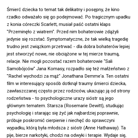
Śmierć dziecka to temat tak delikatny i posępny, że kino
rzadko odważało się go podejmować. Po tragicznym upadku
z konia córeczki Scarlett, musiał paść ostatni klaps
"Przeminęło z wiatrem". Przed nim bohaterowie zdążyli
jedynie się rozstać. Symptomatyczne, że tak wielką tragedię
trudno jest związkom przetrwać - dla dobra bohaterów lepiej
jest stworzyć nowe, nie obciążone w tej mierze traumą,
relacje. Nie mogli pozostać razem bohaterowie "Sali
Samobójców" Jana Komasy, rozpadło się też małżeństwo z
"Rachel wychodzi za mąż" Jonathana Demme'a. Ten ostatni
film w interesujący sposób dotknął traumy śmierci dziecka,
zawłaszczanej często przez rodziców, ukazując ją od strony
rodzeństwa - to psychologiczne urazy sióstr są jego
głównym tematem. Starsza (Rosemarie Dewitt), studiując
psychologię i starając się żyć jak najbardziej poprawnie,
próbuje poskromić cierpienie i niechęć do sprawczyni
wypadku, którą była młodsza z sióstr (Anne Hathaway). Ta
pije, bierze narkotyki, chodzi na odwyki i terapie. Wydaje się,