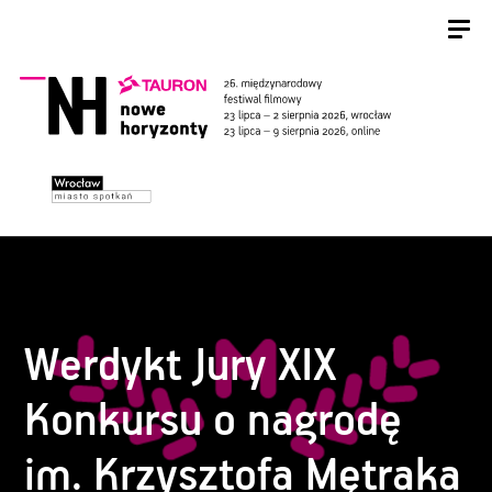
Werdykt Jury XIX
Konkursu o nagrodę
im. Krzysztofa Mętraka