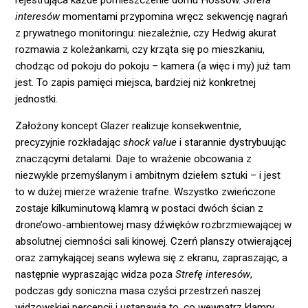
rejestrująca każde pomieszczenie domu Hössów.
Strefa
interesów
momentami przypomina wręcz sekwencję nagrań
z prywatnego monitoringu: niezależnie, czy Hedwig akurat
rozmawia z koleżankami, czy krząta się po mieszkaniu,
chodząc od pokoju do pokoju – kamera (a więc i my) już tam
jest. To zapis pamięci miejsca, bardziej niż konkretnej
jednostki.
Założony koncept Glazer realizuje konsekwentnie,
precyzyjnie rozkładając
shock value
i starannie dystrybuując
znaczącymi detalami. Daje to wrażenie obcowania z
niezwykle przemyślanym i ambitnym dziełem sztuki – i jest
to w dużej mierze wrażenie trafne. Wszystko zwieńczone
zostaje kilkuminutową klamrą w postaci dwóch ścian z
drone’owo-ambientowej masy dźwięków rozbrzmiewającej w
absolutnej ciemności sali kinowej. Czerń planszy otwierającej
oraz zamykającej seans wylewa się z ekranu, zapraszając, a
następnie wypraszając widza poza
Strefę interesów
,
podczas gdy soniczna masa czyści przestrzeń naszej
widzowskiej percepcji i ustanawia to, co wewnątrz klamry