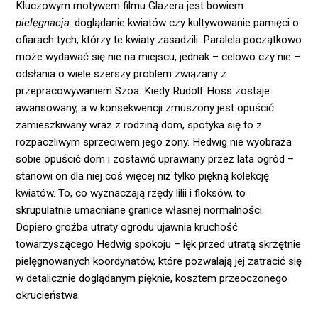
Kluczowym motywem filmu Glazera jest bowiem
pielęgnacja
: doglądanie kwiatów czy kultywowanie pamięci o
ofiarach tych, którzy te kwiaty zasadzili. Paralela początkowo
może wydawać się nie na miejscu, jednak – celowo czy nie –
odsłania o wiele szerszy problem związany z
przepracowywaniem Szoa. Kiedy Rudolf Höss zostaje
awansowany, a w konsekwencji zmuszony jest opuścić
zamieszkiwany wraz z rodziną dom, spotyka się to z
rozpaczliwym sprzeciwem jego żony. Hedwig nie wyobraża
sobie opuścić dom i zostawić uprawiany przez lata ogród –
stanowi on dla niej coś więcej niż tylko piękną kolekcję
kwiatów. To, co wyznaczają rzędy lilii i floksów, to
skrupulatnie umacniane granice własnej normalności.
Dopiero groźba utraty ogrodu ujawnia kruchość
towarzyszącego Hedwig spokoju – lęk przed utratą skrzętnie
pielęgnowanych koordynatów, które pozwalają jej zatracić się
w detalicznie doglądanym pięknie, kosztem przeoczonego
okrucieństwa.