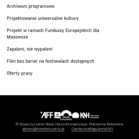
Archiwum programowe
Projektowanie uniwersalne kultury
Projekt w ramach Funduszy Europejskich dla
Mazowsza
Zapaleni, nie wypaleni
Film bez barier na festiwalach dostępnych
Oferty pracy
© Stowarzyszenie Nowe Horyzonty
realizacja:
Pracownia Pakamera
pomoc@nowehoryzonty.pl
Ciasteczka
Regulamin
API