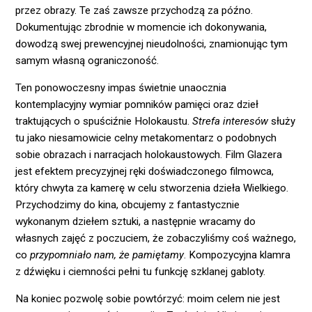
przez obrazy. Te zaś zawsze przychodzą za późno.
Dokumentując zbrodnie w momencie ich dokonywania,
dowodzą swej prewencyjnej nieudolności, znamionując tym
samym własną ograniczoność.
Ten ponowoczesny impas świetnie unaocznia
kontemplacyjny wymiar pomników pamięci oraz dzieł
traktujących o spuściźnie Holokaustu.
Strefa interesów
służy
tu jako niesamowicie celny metakomentarz o podobnych
sobie obrazach i narracjach holokaustowych. Film Glazera
jest efektem precyzyjnej ręki doświadczonego filmowca,
który chwyta za kamerę w celu stworzenia dzieła Wielkiego.
Przychodzimy do kina, obcujemy z fantastycznie
wykonanym dziełem sztuki, a następnie wracamy do
własnych zajęć z poczuciem, że zobaczyliśmy coś ważnego,
co
przypomniało nam, że pamiętamy
. Kompozycyjna klamra
z dźwięku i ciemności pełni tu funkcję szklanej gabloty.
Na koniec pozwolę sobie powtórzyć: moim celem nie jest