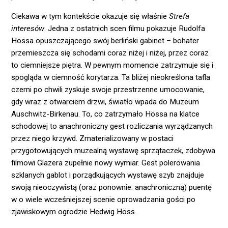
Ciekawa w tym kontekście okazuje się właśnie
Strefa
interesów
. Jedna z ostatnich scen filmu pokazuje Rudolfa
Hössa opuszczającego swój berliński gabinet – bohater
przemieszcza się schodami coraz niżej i niżej, przez coraz
to ciemniejsze piętra. W pewnym momencie zatrzymuje się i
spogląda w ciemność korytarza. Ta bliżej nieokreślona tafla
czerni po chwili zyskuje swoje przestrzenne umocowanie,
gdy wraz z otwarciem drzwi, światło wpada do Muzeum
Auschwitz-Birkenau. To, co zatrzymało Hössa na klatce
schodowej to anachroniczny gest rozliczania wyrządzanych
przez niego krzywd. Zmaterializowany w postaci
przygotowujących muzealną wystawę sprzątaczek, zdobywa
filmowi Glazera zupełnie nowy wymiar. Gest polerowania
szklanych gablot i porządkujących wystawę szyb znajduje
swoją nieoczywistą (oraz ponownie: anachroniczną) puentę
w o wiele wcześniejszej scenie oprowadzania gości po
zjawiskowym ogrodzie Hedwig Höss.