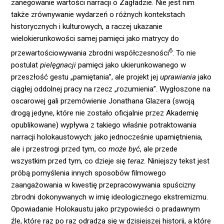
zanegowanie wartości narracji o Zagładzie. Nie jest nim
także zrównywanie wydarzeń o różnych kontekstach
historycznych i kulturowych, a raczej ukazanie
wielokierunkowości samej pamięci jako matrycy do
6
przewartościowywania zbrodni współczesności
. To nie
postulat
pielęgnacji
pamięci jako ukierunkowanego w
przeszłość gestu „pamiętania”, ale projekt jej
uprawiania
jako
ciągłej oddolnej pracy na rzecz „rozumienia”. Wygłoszone na
oscarowej gali przemówienie Jonathana Glazera (swoją
drogą jedyne, które nie zostało oficjalnie przez Akademię
opublikowane) wypływa z takiego właśnie potraktowania
narracji holokaustowych: jako jednocześnie upamiętnienia,
ale i przestrogi przed tym, co
może być
, ale przede
wszystkim przed tym, co dzieje się
teraz
. Niniejszy tekst jest
próbą pomyślenia innych sposobów filmowego
zaangażowania w kwestię przepracowywania spuścizny
zbrodni dokonywanych w imię ideologicznego ekstremizmu.
Opowiadanie Holokaustu jako przypowieści o pradawnym
źle, które raz po raz odradza się w dzisiejszej historii, a które