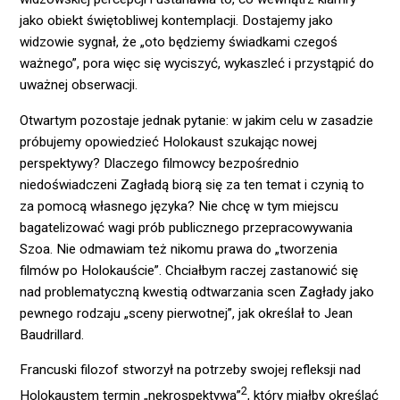
jako obiekt świętobliwej kontemplacji. Dostajemy jako
widzowie sygnał, że „oto będziemy świadkami czegoś
ważnego”, pora więc się wyciszyć, wykaszleć i przystąpić do
uważnej obserwacji.
Otwartym pozostaje jednak pytanie: w jakim celu w zasadzie
próbujemy opowiedzieć Holokaust szukając nowej
perspektywy? Dlaczego filmowcy bezpośrednio
niedoświadczeni Zagładą biorą się za ten temat i czynią to
za pomocą własnego języka? Nie chcę w tym miejscu
bagatelizować wagi prób publicznego przepracowywania
Szoa. Nie odmawiam też nikomu prawa do „tworzenia
filmów po Holokauście”. Chciałbym raczej zastanowić się
nad problematyczną kwestią odtwarzania scen Zagłady jako
pewnego rodzaju „sceny pierwotnej”, jak określał to Jean
Baudrillard.
Francuski filozof stworzył na potrzeby swojej refleksji nad
2
Holokaustem termin „nekrospektywa”
, który miałby określać