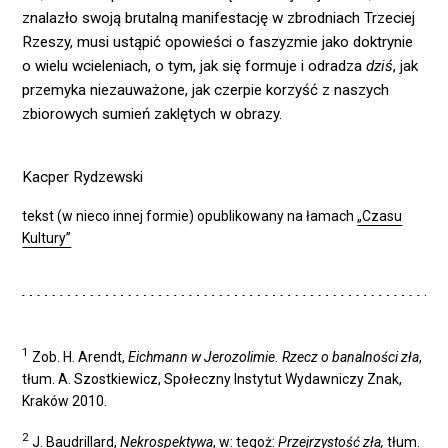
znalazło swoją brutalną manifestację w zbrodniach Trzeciej
Rzeszy, musi ustąpić opowieści o faszyzmie jako doktrynie
o wielu wcieleniach, o tym, jak się formuje i odradza
dziś
, jak
przemyka niezauważone, jak czerpie korzyść z naszych
zbiorowych sumień zaklętych w obrazy.
Kacper Rydzewski
tekst (w nieco innej formie) opublikowany na łamach
„Czasu
Kultury”
1
Zob. H. Arendt,
Eichmann w Jerozolimie. Rzecz o banalności zła
,
tłum. A. Szostkiewicz, Społeczny Instytut Wydawniczy Znak,
Kraków 2010.
2
J. Baudrillard,
Nekrospektywa
, w: tegoż:
Przejrzystość zła,
tłum.