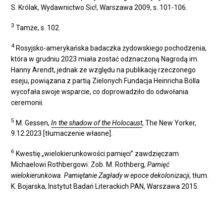
S. Królak, Wydawnictwo Sic!, Warszawa 2009, s. 101-106.
3
Tamże, s. 102.
4
Rosyjsko-amerykańska badaczka żydowskiego pochodzenia,
która w grudniu 2023 miała zostać odznaczoną Nagrodą im.
Hanny Arendt, jednak ze względu na publikację rzeczonego
eseju, powiązana z partią Zielonych Fundacja Heinricha Bölla
wycofała swoje wsparcie, co doprowadziło do odwołania
ceremonii.
5
M. Gessen,
In the shadow of the Holocaust
, The New Yorker,
9.12.2023 [tłumaczenie własne].
6
Kwestię „wielokierunkowości pamięci” zawdzięczam
Michaelowi Rothbergowi. Zob. M. Rothberg,
Pamięć
wielokierunkowa. Pamiętanie Zagłady w epoce dekolonizacji
, tłum.
K. Bojarska, Instytut Badań Literackich PAN, Warszawa 2015.