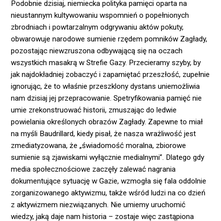
Podobnie dzisiaj, niemiecka polityka pamięci oparta na
nieustannym kultywowaniu wspomnień o popełnionych
zbrodniach i powtarzalnym odgrywaniu aktów pokuty,
obwarowuje narodowe sumienie rzędem pomników Zagłady,
pozostając niewzruszona odbywającą się na oczach
wszystkich masakrą w Strefie Gazy. Przecieramy szyby, by
jak najdokładniej zobaczyć i zapamiętać przeszłość, zupełnie
ignorując, że to właśnie przeszklony dystans uniemożliwia
nam dzisiaj jej przepracowanie. Spetryfikowania pamięć nie
umie zrekonstruować historii, zmuszając do ledwie
powielania określonych obrazów Zagłady. Zapewne to miał
na myśli Baudrillard, kiedy pisał, że nasza wrażliwość jest
zmediatyzowana, że „świadomość moralna, zbiorowe
sumienie są zjawiskami wyłącznie medialnymi”. Dlatego gdy
media społecznościowe zaczęły zalewać nagrania
dokumentujące sytuację w Gazie, wzmogła się fala oddolnie
zorganizowanego aktywizmu, także wśród ludzi na co dzień
z aktywizmem niezwiązanych. Nie umiemy uruchomić
wiedzy, jaką daje nam historia – zostaje więc zastąpiona