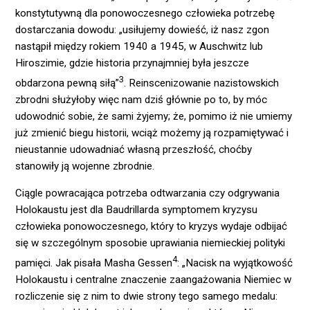
konstytutywną dla ponowoczesnego człowieka potrzebę
dostarczania dowodu: „usiłujemy dowieść, iż nasz zgon
nastąpił między rokiem 1940 a 1945, w Auschwitz lub
Hiroszimie, gdzie historia przynajmniej była jeszcze
3
obdarzona pewną siłą”
. Reinscenizowanie nazistowskich
zbrodni służyłoby więc nam dziś głównie po to, by móc
udowodnić sobie, że sami żyjemy; że, pomimo iż nie umiemy
już zmienić biegu historii, wciąż możemy ją rozpamiętywać i
nieustannie udowadniać własną przeszłość, choćby
stanowiły ją wojenne zbrodnie.
Ciągle powracająca potrzeba odtwarzania czy odgrywania
Holokaustu jest dla Baudrillarda symptomem kryzysu
człowieka ponowoczesnego, który to kryzys wydaje odbijać
się w szczególnym sposobie uprawiania niemieckiej polityki
4
pamięci. Jak pisała Masha Gessen
: „Nacisk na wyjątkowość
Holokaustu i centralne znaczenie zaangażowania Niemiec w
rozliczenie się z nim to dwie strony tego samego medalu: