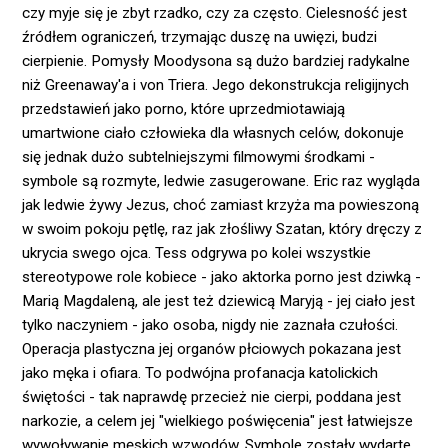
czy myje się je zbyt rzadko, czy za często. Cielesność jest
źródłem ograniczeń, trzymając duszę na uwięzi, budzi
cierpienie. Pomysły Moodysona są dużo bardziej radykalne
niż Greenaway'a i von Triera. Jego dekonstrukcja religijnych
przedstawień jako porno, które uprzedmiotawiają
umartwione ciało człowieka dla własnych celów, dokonuje
się jednak dużo subtelniejszymi filmowymi środkami -
symbole są rozmyte, ledwie zasugerowane. Eric raz wygląda
jak ledwie żywy Jezus, choć zamiast krzyża ma powieszoną
w swoim pokoju pętlę, raz jak złośliwy Szatan, który dręczy z
ukrycia swego ojca. Tess odgrywa po kolei wszystkie
stereotypowe role kobiece - jako aktorka porno jest dziwką -
Marią Magdaleną, ale jest też dziewicą Maryją - jej ciało jest
tylko naczyniem - jako osoba, nigdy nie zaznała czułości.
Operacja plastyczna jej organów płciowych pokazana jest
jako męka i ofiara. To podwójna profanacja katolickich
świętości - tak naprawdę przecież nie cierpi, poddana jest
narkozie, a celem jej "wielkiego poświęcenia" jest łatwiejsze
wywoływanie męskich wzwodów. Symbole zostały wydarte