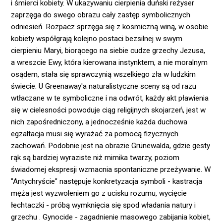
i śmierci kobiety. W ukazywaniu cierpienia duński reżyser
zaprzęga do swego obrazu cały zastęp symbolicznych
odniesień. Rozpacz sprzęga się z kosmiczną winą, w osobie
kobiety współgrają kolejno postaci bezsilnej w swym
cierpieniu Maryi, biorącego na siebie cudze grzechy Jezusa,
a wreszcie Ewy, która kierowana instynktem, a nie moralnym
osądem, stała się sprawczynią wszelkiego zła w ludzkim
świecie. U Greenaway'a naturalistyczne sceny są od razu
wtłaczane w te symboliczne i na odwrót, każdy akt pławienia
się w cielesności powoduje ciąg religijnych skojarzeń, jest w
nich zapośredniczony, a jednocześnie każda duchowa
egzaltacja musi się wyrażać za pomocą fizycznych
zachowań. Podobnie jest na obrazie Grünewalda, gdzie gesty
rąk są bardziej wyraziste niż mimika twarzy, poziom
świadomej ekspresji wzmacnia spontaniczne przeżywanie. W
"Antychryście" następuje konkretyzacja symboli - kastracja
męża jest wyzwoleniem go z ucisku rozumu, wycięcie
łechtaczki - próbą wymknięcia się spod władania natury i
grzechu . Gynocide - zagadnienie masowego zabijania kobiet,