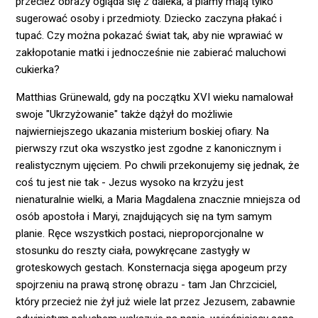
przecież obrazy ogląda się z daleka, a plamy mają tylko
sugerować osoby i przedmioty. Dziecko zaczyna płakać i
tupać. Czy można pokazać świat tak, aby nie wprawiać w
zakłopotanie matki i jednocześnie nie zabierać maluchowi
cukierka?
Matthias Grünewald, gdy na początku XVI wieku namalował
swoje "Ukrzyżowanie" także dążył do możliwie
najwierniejszego ukazania misterium boskiej ofiary. Na
pierwszy rzut oka wszystko jest zgodne z kanonicznym i
realistycznym ujęciem. Po chwili przekonujemy się jednak, że
coś tu jest nie tak - Jezus wysoko na krzyżu jest
nienaturalnie wielki, a Maria Magdalena znacznie mniejsza od
osób apostoła i Maryi, znajdujących się na tym samym
planie. Ręce wszystkich postaci, nieproporcjonalne w
stosunku do reszty ciała, powykręcane zastygły w
groteskowych gestach. Konsternacja sięga apogeum przy
spojrzeniu na prawą stronę obrazu - tam Jan Chrzciciel,
który przecież nie żył już wiele lat przez Jezusem, zabawnie