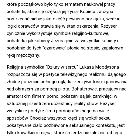
które początkowo było tylko tematem naukowej pracy
bohaterki, staje się częścią jej życia. Kobieta zaczyna
postrzegać siebie jako część pewnego porządku, według
logiki oprawców, stawia się w stan oskarżenia. Reżyser
cynicznie wykorzystuje symbole religijno-kulturowe,
bohaterka jak kobiecy Jezus ginie za wszystkie kobiety i
podobnie do tych "czarownic" płonie na stosie, zapalonym
ręką mężczyzny.
Religijna symbolika "Dziury w sercu" Lukasa Moodysona
rozpuszcza się w poetyce telewizyjnego realizmu, dającego
złudne poczucie pełnego oglądu rzeczywistości i panowania
nad obrazem za pomocą pilota. Bohaterowie, pracujący nad
amatorskim filmem porno, pokazani są jak zamknięci w
sztucznej przestrzeni uczestnicy reality show. Reżyser
wyzyskuje poetykę filmu pornograficznego na wiele
sposobów. Chociaż wszystko kręci się wokół seksu,
pokazywane ciało pozbawione seksualnego kontekstu, jest
tylko kawałkiem mięsa, które śmierdzi niezależnie od tego