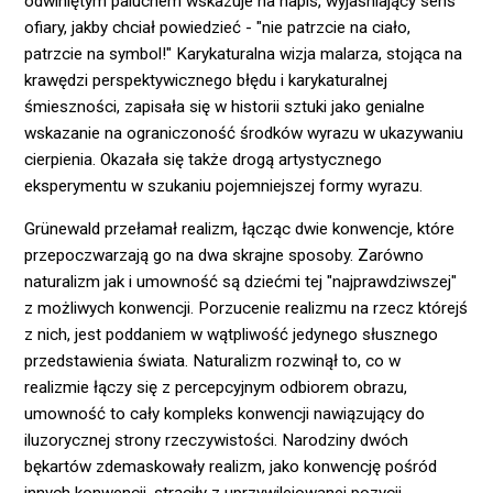
odwiniętym paluchem wskazuje na napis, wyjaśniający sens
ofiary, jakby chciał powiedzieć - "nie patrzcie na ciało,
patrzcie na symbol!" Karykaturalna wizja malarza, stojąca na
krawędzi perspektywicznego błędu i karykaturalnej
śmieszności, zapisała się w historii sztuki jako genialne
wskazanie na ograniczoność środków wyrazu w ukazywaniu
cierpienia. Okazała się także drogą artystycznego
eksperymentu w szukaniu pojemniejszej formy wyrazu.
Grünewald przełamał realizm, łącząc dwie konwencje, które
przepoczwarzają go na dwa skrajne sposoby. Zarówno
naturalizm jak i umowność są dziećmi tej "najprawdziwszej"
z możliwych konwencji. Porzucenie realizmu na rzecz którejś
z nich, jest poddaniem w wątpliwość jedynego słusznego
przedstawienia świata. Naturalizm rozwinął to, co w
realizmie łączy się z percepcyjnym odbiorem obrazu,
umowność to cały kompleks konwencji nawiązujący do
iluzorycznej strony rzeczywistości. Narodziny dwóch
bękartów zdemaskowały realizm, jako konwencję pośród