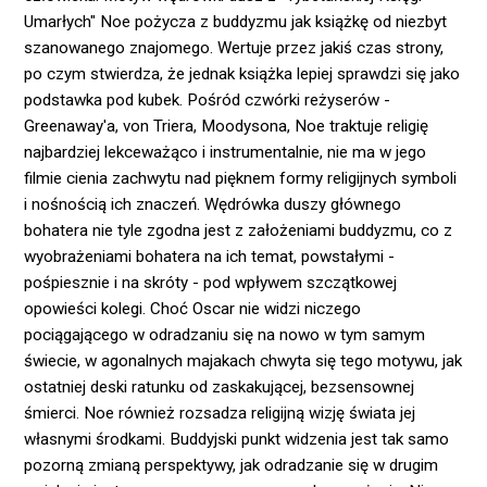
Umarłych" Noe pożycza z buddyzmu jak książkę od niezbyt
szanowanego znajomego. Wertuje przez jakiś czas strony,
po czym stwierdza, że jednak książka lepiej sprawdzi się jako
podstawka pod kubek. Pośród czwórki reżyserów -
Greenaway'a, von Triera, Moodysona, Noe traktuje religię
najbardziej lekceważąco i instrumentalnie, nie ma w jego
filmie cienia zachwytu nad pięknem formy religijnych symboli
i nośnością ich znaczeń. Wędrówka duszy głównego
bohatera nie tyle zgodna jest z założeniami buddyzmu, co z
wyobrażeniami bohatera na ich temat, powstałymi -
pośpiesznie i na skróty - pod wpływem szczątkowej
opowieści kolegi. Choć Oscar nie widzi niczego
pociągającego w odradzaniu się na nowo w tym samym
świecie, w agonalnych majakach chwyta się tego motywu, jak
ostatniej deski ratunku od zaskakującej, bezsensownej
śmierci. Noe również rozsadza religijną wizję świata jej
własnymi środkami. Buddyjski punkt widzenia jest tak samo
pozorną zmianą perspektywy, jak odradzanie się w drugim