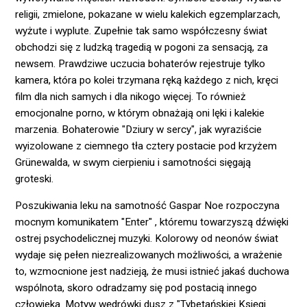
religii, zmielone, pokazane w wielu kalekich egzemplarzach,
wyżute i wyplute. Zupełnie tak samo współczesny świat
obchodzi się z ludzką tragedią w pogoni za sensacją, za
newsem. Prawdziwe uczucia bohaterów rejestruje tylko
kamera, która po kolei trzymana ręką każdego z nich, kręci
film dla nich samych i dla nikogo więcej. To również
emocjonalne porno, w którym obnażają oni lęki i kalekie
marzenia. Bohaterowie "Dziury w sercy", jak wyraziście
wyizolowane z ciemnego tła cztery postacie pod krzyżem
Grünewalda, w swym cierpieniu i samotności sięgają
groteski.
Poszukiwania leku na samotność Gaspar Noe rozpoczyna
mocnym komunikatem "Enter" , któremu towarzyszą dźwięki
ostrej psychodelicznej muzyki. Kolorowy od neonów świat
wydaje się pełen niezrealizowanych możliwości, a wrażenie
to, wzmocnione jest nadzieją, że musi istnieć jakaś duchowa
wspólnota, skoro odradzamy się pod postacią innego
człowieka. Motyw wędrówki dusz z "Tybetańskiej Księgi