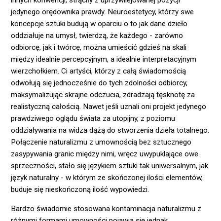
innych konwencji, strąciły z uprzywilejowanej pozycji
jedynego orędownika prawdy. Neuroestetycy, którzy swe
koncepcje sztuki budują w oparciu o to jak dane dzieło
oddziałuje na umysł, twierdzą, że każdego - zarówno
odbiorcę, jak i twórcę, można umieścić gdzieś na skali
między idealnie percepcyjnym, a idealnie interpretacyjnym
wierzchołkiem. Ci artyści, którzy z całą świadomością
odwołują się jednocześnie do tych zdolności odbiorcy,
maksymalizując skrajne odczucia, zdradzają tęsknotę za
realistyczną całością. Nawet jeśli uznali oni projekt jedynego
prawdziwego oglądu świata za utopijny, z poziomu
oddziaływania na widza dążą do stworzenia dzieła totalnego.
Połączenie naturalizmu z umownością bez sztucznego
zasypywania granic między nimi, wręcz uwypuklające owe
sprzeczności, stało się językiem sztuki tak uniwersalnym, jak
język naturalny - w którym ze skończonej ilości elementów,
buduje się nieskończoną ilość wypowiedzi.
Bardzo świadomie stosowana kontaminacja naturalizmu z
różnymi formami umowności pojawia się jednak