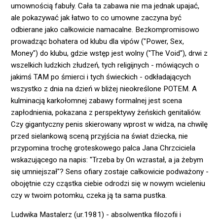
umownością fabuły. Cała ta zabawa nie ma jednak upajać,
ale pokazywać jak łatwo to co umowne zaczyna być
odbierane jako całkowicie namacalne. Bezkompromisowo
prowadząc bohatera od klubu dla vipów ("Power, Sex,
Money") do klubu, gdzie wstęp jest wolny ("The Void"), drwi z
wszelkich ludzkich złudzeń, tych religijnych - mówiących o
jakimś TAM po śmierci i tych świeckich - odkładających
wszystko z dnia na dzień w bliżej nieokreślone POTEM. A
kulminacją karkołomnej zabawy formalnej jest scena
zapłodnienia, pokazana z perspektywy żeńskich genitaliów.
Czy gigantyczny penis skierowany wprost w widza, na chwilę
przed sielankową sceną przyjścia na świat dziecka, nie
przypomina trochę groteskowego palca Jana Chrzciciela
wskazującego na napis: "Trzeba by On wzrastał, a ja żebym
się umniejszał"? Sens ofiary zostaje całkowicie podważony -
obojętnie czy cząstka ciebie odrodzi się w nowym wcieleniu
czy w twoim potomku, czeka ją ta sama pustka.
Ludwika Mastalerz
(ur.1981) - absolwentka filozofii i