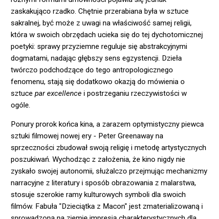
zaskakująco rzadko. Chętnie przerabiana była w sztuce
sakralnej, być może z uwagi na właściwość samej religii,
która w swoich obrzędach ucieka się do tej dychotomicznej
poetyki: sprawy przyziemne reguluje się abstrakcyjnymi
dogmatami, nadając głębszy sens egzystencji. Dzieła
twórczo podchodzące do tego antropologicznego
fenomenu, stają się dodatkowo okazją do mówienia o
sztuce
par excellence
i postrzeganiu rzeczywistości w
ogóle.
Ponury prorok końca kina, a zarazem optymistyczny piewca
sztuki filmowej nowej ery - Peter Greenaway na
sprzeczności zbudował swoją religię i metodę artystycznych
poszukiwań. Wychodząc z założenia, że kino nigdy nie
zyskało swojej autonomii, służalczo przejmując mechanizmy
narracyjne z literatury i sposób obrazowania z malarstwa,
stosuje szerokie ramy kulturowych symboli dla swoich
filmów. Fabuła "Dzieciątka z Macon" jest zmaterializowaną i
sprowadzoną na ziemię impresją charakterystycznych dla