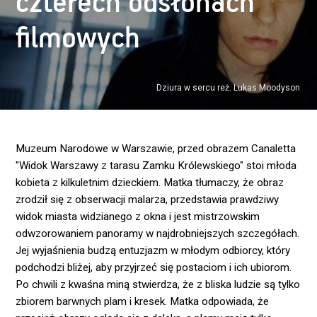
czterech odsłonach
filmowych
Dziura w sercu reż. Lukas Moodyson
Muzeum Narodowe w Warszawie, przed obrazem Canaletta
"Widok Warszawy z tarasu Zamku Królewskiego" stoi młoda
kobieta z kilkuletnim dzieckiem. Matka tłumaczy, że obraz
zrodził się z obserwacji malarza, przedstawia prawdziwy
widok miasta widzianego z okna i jest mistrzowskim
odwzorowaniem panoramy w najdrobniejszych szczegółach.
Jej wyjaśnienia budzą entuzjazm w młodym odbiorcy, który
podchodzi bliżej, aby przyjrzeć się postaciom i ich ubiorom.
Po chwili z kwaśna miną stwierdza, że z bliska ludzie są tylko
zbiorem barwnych plam i kresek. Matka odpowiada, że