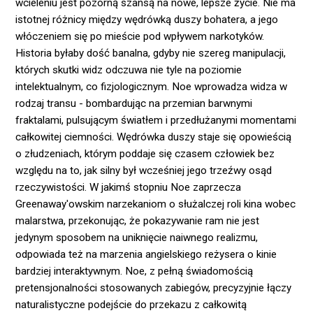
wcieleniu jest pozorną szansą na nowe, lepsze życie. Nie ma
istotnej różnicy między wędrówką duszy bohatera, a jego
włóczeniem się po mieście pod wpływem narkotyków.
Historia byłaby dość banalna, gdyby nie szereg manipulacji,
których skutki widz odczuwa nie tyle na poziomie
intelektualnym, co fizjologicznym. Noe wprowadza widza w
rodzaj transu - bombardując na przemian barwnymi
fraktalami, pulsującym światłem i przedłużanymi momentami
całkowitej ciemności. Wędrówka duszy staje się opowieścią
o złudzeniach, którym poddaje się czasem człowiek bez
względu na to, jak silny był wcześniej jego trzeźwy osąd
rzeczywistości. W jakimś stopniu Noe zaprzecza
Greenaway'owskim narzekaniom o służalczej roli kina wobec
malarstwa, przekonując, że pokazywanie ram nie jest
jedynym sposobem na uniknięcie naiwnego realizmu,
odpowiada też na marzenia angielskiego reżysera o kinie
bardziej interaktywnym. Noe, z pełną świadomością
pretensjonalności stosowanych zabiegów, precyzyjnie łączy
naturalistyczne podejście do przekazu z całkowitą