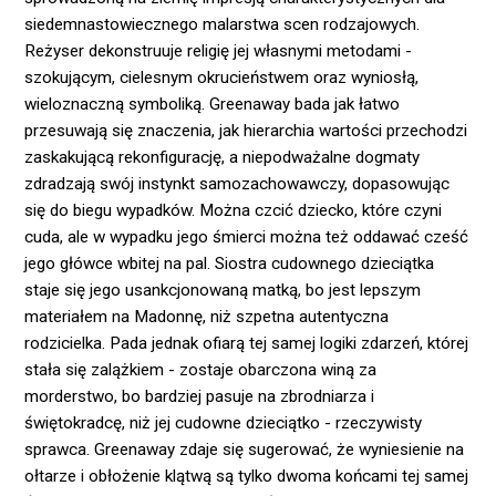
siedemnastowiecznego malarstwa scen rodzajowych.
Reżyser dekonstruuje religię jej własnymi metodami -
szokującym, cielesnym okrucieństwem oraz wyniosłą,
wieloznaczną symboliką. Greenaway bada jak łatwo
przesuwają się znaczenia, jak hierarchia wartości przechodzi
zaskakującą rekonfigurację, a niepodważalne dogmaty
zdradzają swój instynkt samozachowawczy, dopasowując
się do biegu wypadków. Można czcić dziecko, które czyni
cuda, ale w wypadku jego śmierci można też oddawać cześć
jego główce wbitej na pal. Siostra cudownego dzieciątka
staje się jego usankcjonowaną matką, bo jest lepszym
materiałem na Madonnę, niż szpetna autentyczna
rodzicielka. Pada jednak ofiarą tej samej logiki zdarzeń, której
stała się zalążkiem - zostaje obarczona winą za
morderstwo, bo bardziej pasuje na zbrodniarza i
świętokradcę, niż jej cudowne dzieciątko - rzeczywisty
sprawca. Greenaway zdaje się sugerować, że wyniesienie na
ołtarze i obłożenie klątwą są tylko dwoma końcami tej samej