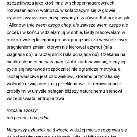
szczęśliwsza jako ktoś inny, w schopenhauerowskich
rozważaniach o wolności, w kołaczącym się w głowie
cytacie zwyczajowo przypisywanym zarówno Kubrickowi, jak
i Allenowi (
nie wiem czego chcę, ale zawsze wiem czego nie
chcę
), i w końcu widziałam ją w sobie, kiedy pracowałam w
mokotowskiej księgarni po serii podążania za wewnętrznym
pragnieniem zmian, którym nie kierował azymut (siła
ciągnąca do), a raczej silnik (siła pchająca od). Czekania na
nieokreślone
je ne sais quoi
(Julia zastanawia się, kiedy jej
życie się naprawdę rozpocznie) nie ogranicza metryka, a
raczej właściwe jest człowiekowi, któremu przytrafia się
wolność i związane z nią przekleństwa. Te reminiscencje
zrobiły mi w umyśle bałagan bliższy naturalnemu stanowi
wszechświata: entropia trwa.
rozdział szósty:
ich pięciu i ona jedna
Najgorszy człowiek na świecie
w dużej mierze rozgrywa się