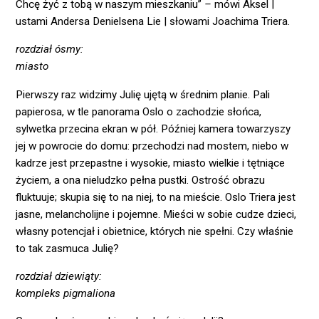
Chcę żyć z tobą w naszym mieszkaniu”
–
mówi Aksel |
ustami Andersa Denielsena Lie | słowami Joachima Triera.
rozdział ósmy:
miasto
Pierwszy raz widzimy Julię ujętą w średnim planie. Pali
papierosa, w tle panorama Oslo o zachodzie słońca,
sylwetka przecina ekran w pół. Później kamera towarzyszy
jej w powrocie do domu: przechodzi nad mostem, niebo w
kadrze jest przepastne i wysokie, miasto wielkie i tętniące
życiem, a ona nieludzko pełna pustki. Ostrość obrazu
fluktuuje; skupia się to na niej, to na mieście. Oslo Triera jest
jasne, melancholijne i pojemne. Mieści w sobie cudze dzieci,
własny potencjał i obietnice, których nie spełni. Czy właśnie
to tak zasmuca Julię?
rozdział dziewiąty:
kompleks pigmaliona