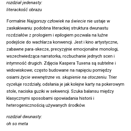
rozdział jedenasty:
literackość obrazu
Formalnie
Najgorszy człowiek na świecie
nie ustaje w
zaskakiwaniu: podobna literackiej struktura dwunastu
rozdziałów z prologiem i epilogiem pozwala na luźne
podejście do wachlarza konwencji. Jest i kino artystyczne,
zabawne para-skecze, precyzyjnie emocjonalne monologi,
wszechwiedząca narratorka, rozbuchanie jednych scen i
intymność drugich. Zdjęcia Kaspera Tuxena są subtelne i
widowiskowe; często budowane na napięciu pomiędzy
osiami
życie wewnętrzne
vs.
skupienie na otoczeniu
. Trier
cyzeluje rozdziały, odsłania je jak kolejne karty na pokerowym
stole, naciska guziki w sekwencji. Szuka balansu między
klasycznymi sposobami opowiadania historii i
heterogenicznością używanych środków.
rozdział dwunasty:
oh so meta