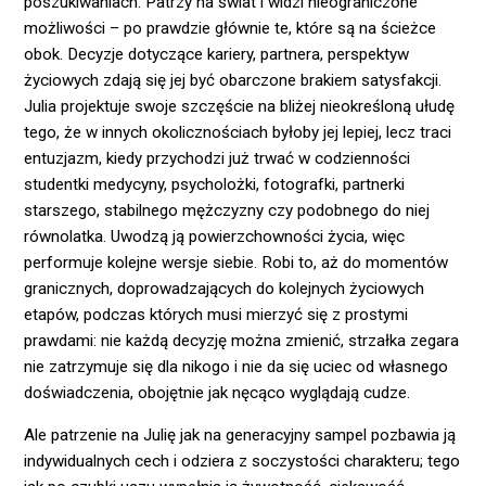
poszukiwaniach. Patrzy na świat i widzi nieograniczone
możliwości – po prawdzie głównie te, które są na ścieżce
obok. Decyzje dotyczące kariery, partnera, perspektyw
życiowych zdają się jej być obarczone brakiem satysfakcji.
Julia projektuje swoje szczęście na bliżej nieokreśloną ułudę
tego, że w innych okolicznościach byłoby jej lepiej, lecz traci
entuzjazm, kiedy przychodzi już trwać w codzienności
studentki medycyny, psycholożki, fotografki, partnerki
starszego, stabilnego mężczyzny czy podobnego do niej
równolatka. Uwodzą ją powierzchowności życia, więc
performuje kolejne wersje siebie. Robi to, aż do momentów
granicznych, doprowadzających do kolejnych życiowych
etapów, podczas których musi mierzyć się z prostymi
prawdami: nie każdą decyzję można zmienić, strzałka zegara
nie zatrzymuje się dla nikogo i nie da się uciec od własnego
doświadczenia, obojętnie jak nęcąco wyglądają cudze.
Ale patrzenie na Julię jak na generacyjny sampel pozbawia ją
indywidualnych cech i odziera z soczystości charakteru; tego