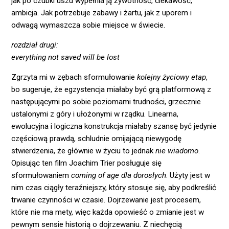
jak po czubki uszu wypełnia ją żywotność, ciekawość,
ambicja. Jak potrzebuje zabawy i żartu, jak z uporem i
odwagą wymaszcza sobie miejsce w świecie.
rozdział drugi:
everything not saved will be lost
Zgrzyta mi w zębach sformułowanie
kolejny życiowy etap
,
bo sugeruje, że egzystencja miałaby być grą platformową z
następującymi po sobie poziomami trudności, grzecznie
ustalonymi z góry i ułożonymi w rządku. Linearna,
ewolucyjna i logiczna konstrukcja miałaby szansę być jedynie
częściową prawdą, schludnie omijającą niewygodę
stwierdzenia, że głównie w życiu to jednak
nie wiadomo
.
Opisując ten film Joachim Trier posługuje się
sformułowaniem
coming of age dla dorosłych
. Użyty jest w
nim czas ciągły teraźniejszy, który stosuje się, aby podkreślić
trwanie czynności w czasie. Dojrzewanie jest procesem,
które nie ma mety, więc każda opowieść o zmianie jest w
pewnym sensie historią o dojrzewaniu. Z niechęcią