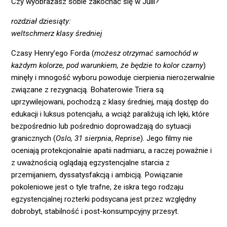
Czy wyobrażasz sobie zakochać się w Julii?
rozdział dziesiąty:
weltschmerz klasy średniej
Czasy Henry’ego Forda (
możesz otrzymać samochód w
każdym kolorze, pod warunkiem, że będzie to kolor czarny
)
minęły i mnogość wyboru powoduje cierpienia nierozerwalnie
związane z rezygnacją. Bohaterowie Triera są
uprzywilejowani, pochodzą z klasy średniej, mają dostęp do
edukacji i luksus potencjału, a wciąż paraliżują ich lęki, które
bezpośrednio lub pośrednio doprowadzają do sytuacji
granicznych (
Oslo, 31 sierpnia
,
Reprise
). Jego filmy nie
oceniają protekcjonalnie apatii nadmiaru, a raczej poważnie i
z uważnością oglądają egzystencjalne starcia z
przemijaniem, dyssatysfakcją i ambicją. Powiązanie
pokoleniowe jest o tyle trafne, że iskra tego rodzaju
egzystencjalnej rozterki podsycana jest przez względny
dobrobyt, stabilność i post-konsumpcyjny przesyt.