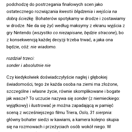
podchodzę do postrzegania finałowych scen jako
ostatecznego rozwiązania
kwestii błądzenia
i
wejścia na
dobrą ścieżkę
. Bohaterów spotykamy w drodze i zostawiamy
w drodze. Nie da się żyć według maksymy z ekranu wyjścia z
gry Nintendo (
wszystko co niezapisane, będzie stracone
), bo
z konsekwencją każdej decyzji trzeba trwać, a jaka ona
będzie, cóż:
nie wiadomo.
rozdział trzeci:
sonder i absolutnie nie
Czy kiedykolwiek doświadczyłyście nagłej i głębokiej
świadomości, tego że każda osoba na ziemi ma złożone,
szczególne i własne życie, równie skomplikowane i bogate
jak wasze? To uczucie nazywa się
sonder
(z niemieckiego:
wyjątkowy) i ilustrować je można zapadającą w pamięć
sceną z wcześniejszego filmu Triera,
Oslo, 31 sierpnia
:
główny bohater siedzi w kawiarni, a kamera kolejno skupia
się na rozmowach i przeżyciach osób wokół niego. W