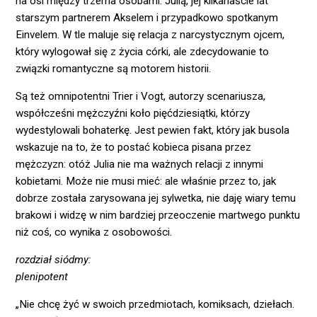
na osi między trzema osobami: Julią, jej kilkanaście lat
starszym partnerem Akselem i przypadkowo spotkanym
Einvelem. W tle maluje się relacja z narcystycznym ojcem,
który wylogował się z życia córki, ale zdecydowanie to
związki romantyczne są motorem historii.
Są też omnipotentni Trier i Vogt, autorzy scenariusza,
współcześni mężczyźni koło pięćdziesiątki, którzy
wydestylowali bohaterkę. Jest pewien fakt, który jak busola
wskazuje na to, że to postać kobieca pisana przez
mężczyzn: otóż Julia nie ma ważnych relacji z innymi
kobietami. Może nie musi mieć: ale właśnie przez to, jak
dobrze została zarysowana jej sylwetka, nie daję wiary temu
brakowi i widzę w nim bardziej przeoczenie martwego punktu
niż coś, co wynika z osobowości.
rozdział siódmy:
plenipotent
„Nie chcę żyć w swoich przedmiotach, komiksach, dziełach.