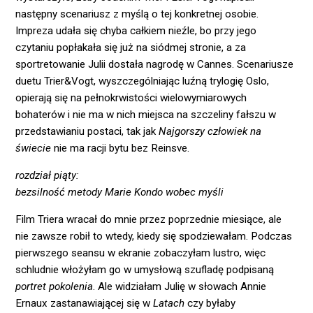
następny scenariusz z myślą o tej konkretnej osobie.
Impreza udała się chyba całkiem nieźle, bo przy jego
czytaniu popłakała się już na siódmej stronie, a za
sportretowanie Julii dostała nagrodę w Cannes. Scenariusze
duetu Trier&Vogt, wyszczególniając luźną trylogię Oslo,
opierają się na pełnokrwistości wielowymiarowych
bohaterów i nie ma w nich miejsca na szczeliny fałszu w
przedstawianiu postaci, tak jak
Najgorszy człowiek na
świecie
nie ma racji bytu bez Reinsve.
rozdział piąty:
bezsilność metody Marie Kondo wobec myśli
Film Triera wracał do mnie przez poprzednie miesiące, ale
nie zawsze robił to wtedy, kiedy się spodziewałam. Podczas
pierwszego seansu w ekranie zobaczyłam lustro, więc
schludnie włożyłam go w umysłową szufladę podpisaną
portret pokolenia
. Ale widziałam Julię w słowach Annie
Ernaux zastanawiającej się w
Latach
czy byłaby