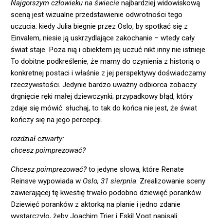
Najgorszym człowieku na świecie
najbardziej widowiskową
sceną jest wizualne przedstawienie odwrotności tego
uczucia: kiedy Julia biegnie przez Oslo, by spotkać się z
Einvalem, niesie ją uskrzydlające zakochanie – wtedy cały
świat staje. Poza nią i obiektem jej uczuć nikt inny nie istnieje.
To dobitne podkreślenie, że mamy do czynienia z historią o
konkretnej postaci i właśnie z jej perspektywy doświadczamy
rzeczywistości. Jedynie bardzo uważny odbiorca zobaczy
drgnięcie ręki małej dziewczynki; przypadkowy błąd, który
zdaje się mówić: słuchaj, to tak do końca nie jest, że świat
kończy się na jego percepcji.
rozdział czwarty:
chcesz poimprezować?
Chcesz poimprezować?
to jedyne słowa, które Renate
Reinsve wypowiada w
Oslo, 31 sierpnia
. Zrealizowanie sceny
zawierającej tę kwestię trwało podobno dziewięć poranków.
Dziewięć poranków z aktorką na planie i jedno zdanie
wystarczyło, żeby Joachim Trier i Eskil Vogt napisali