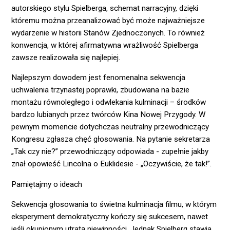
autorskiego stylu Spielberga, schemat narracyjny, dzięki
któremu można przeanalizować być może najważniejsze
wydarzenie w historii Stanów Zjednoczonych. To również
konwencja, w której afirmatywna wrażliwość Spielberga
zawsze realizowała się najlepiej.
Najlepszym dowodem jest fenomenalna sekwencja
uchwalenia trzynastej poprawki, zbudowana na bazie
montażu równoległego i odwlekania kulminacji – środków
bardzo lubianych przez twórców Kina Nowej Przygody. W
pewnym momencie dotychczas neutralny przewodniczący
Kongresu zgłasza chęć głosowania. Na pytanie sekretarza
„Tak czy nie?” przewodniczący odpowiada - zupełnie jakby
znał opowieść Lincolna o Euklidesie - „Oczywiście, że tak!”.
Pamiętajmy o ideach
Sekwencja głosowania to świetna kulminacja filmu, w którym
eksperyment demokratyczny kończy się sukcesem, nawet
jeśli okupionym utratą niewinności. Jednak Spielberg stawia