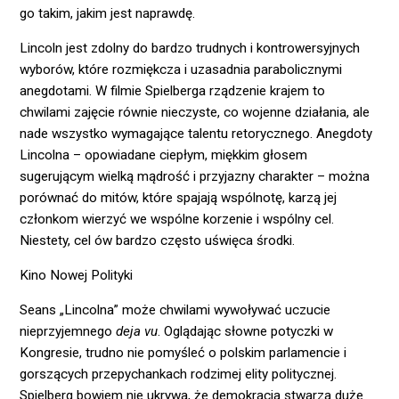
go takim, jakim jest naprawdę.
Lincoln jest zdolny do bardzo trudnych i kontrowersyjnych
wyborów, które rozmiękcza i uzasadnia parabolicznymi
anegdotami. W filmie Spielberga rządzenie krajem to
chwilami zajęcie równie nieczyste, co wojenne działania, ale
nade wszystko wymagające talentu retorycznego. Anegdoty
Lincolna – opowiadane ciepłym, miękkim głosem
sugerującym wielką mądrość i przyjazny charakter – można
porównać do mitów, które spajają wspólnotę, karzą jej
członkom wierzyć we wspólne korzenie i wspólny cel.
Niestety, cel ów bardzo często uświęca środki.
Kino Nowej Polityki
Seans „Lincolna” może chwilami wywoływać uczucie
nieprzyjemnego
deja vu
. Oglądając słowne potyczki w
Kongresie, trudno nie pomyśleć o polskim parlamencie i
gorszących przepychankach rodzimej elity politycznej.
Spielberg bowiem nie ukrywa, że demokracja stwarza duże