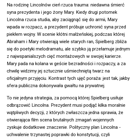
Na rodzinę Lincolnów cień rzuca trauma: niedawna śmierć
syna prezydenta i jego żony Mary. Kiedy drugi potomek
Lincolna rzuca studia, aby zaciągnąć się do armii, Mary
wpada w rozpacz, a prezydent próbuje uchronić syna przed
piekłem wojny. W scenie kłótni małżeńskiej, podczas której
Abraham i Mary otwierają wiele starych ran, Spielberg zbliża
się do poetyki melodramatu, ale szybko ją przełamuje jednym
z najwspanialszych cięć montażowych w swojej karierze.
Mary pada na kolana w geście bezradności i rozpaczy, a za
chwilę widzimy jej sztucznie uśmiechniętą twarz na
oficjalnym przyjęciu. Kontrast tych ujęć poraża: jest tak, jakby
sfera publiczna dokonywała gwałtu na prywatnej.
To nie jedyna strategia, za pomocą której Spielberg usiłuje
odbrązowić Lincolna. Prezydent musi podjąć kilka moralnie
wątpliwych decyzji, z których zwłaszcza jedna sprawia, że
otwierająca film scena brutalnych zmagań wojennych
zyskuje dodatkowe znaczenie. Polityczny plan Lincolna -
uchwalenie trzynastej poprawki do konstytucji, czyli