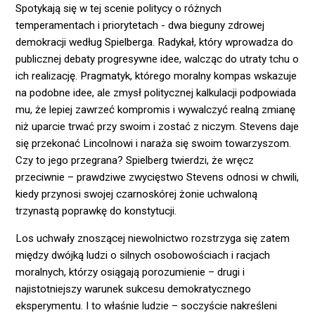
Spotykają się w tej scenie politycy o różnych
temperamentach i priorytetach - dwa bieguny zdrowej
demokracji według Spielberga. Radykał, który wprowadza do
publicznej debaty progresywne idee, walcząc do utraty tchu o
ich realizację. Pragmatyk, którego moralny kompas wskazuje
na podobne idee, ale zmysł politycznej kalkulacji podpowiada
mu, że lepiej zawrzeć kompromis i wywalczyć realną zmianę
niż uparcie trwać przy swoim i zostać z niczym. Stevens daje
się przekonać Lincolnowi i naraża się swoim towarzyszom.
Czy to jego przegrana? Spielberg twierdzi, że wręcz
przeciwnie – prawdziwe zwycięstwo Stevens odnosi w chwili,
kiedy przynosi swojej czarnoskórej żonie uchwaloną
trzynastą poprawkę do konstytucji.
Los uchwały znoszącej niewolnictwo rozstrzyga się zatem
między dwójką ludzi o silnych osobowościach i racjach
moralnych, którzy osiągają porozumienie – drugi i
najistotniejszy warunek sukcesu demokratycznego
eksperymentu. I to właśnie ludzie – soczyście nakreśleni