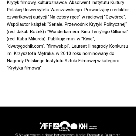
Krytyk filmowy, kulturoznawca. Absolwent Instytutu Kultury
Polskiej Uniwersytetu Warszawskiego. Prowadzący i redaktor
czwartkowej audycji "Na cztery ręce" w radiowej "Czwórce".
Współautor książek "Seriale. Przewodnik Krytyki Politycznej"
(red. Jakub Bożek) i "Wunderkamera. Kino Terry'ego Gilliama"
(red. Kuba Mikurda). Publikuje m.in. w "Kinie",
"dwutygodnik.com", "filmweb.pl". Laureat II nagrody Konkursu
im. Krzysztofa Mętraka, w 2010 roku nominowany do
Nagrody Polskiego Instytutu Sztuki Filmowej w kategorii
"Krytyka filmowa".
© Stowarzyszenie Nowe Horyzonty
realizacja:
Pracownia Pakamera