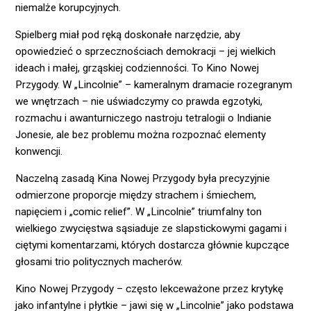
niemalże korupcyjnych.
Spielberg miał pod ręką doskonałe narzędzie, aby
opowiedzieć o sprzecznościach demokracji – jej wielkich
ideach i małej, grząskiej codzienności. To Kino Nowej
Przygody. W „Lincolnie” – kameralnym dramacie rozegranym
we wnętrzach – nie uświadczymy co prawda egzotyki,
rozmachu i awanturniczego nastroju tetralogii o Indianie
Jonesie, ale bez problemu można rozpoznać elementy
konwencji.
Naczelną zasadą Kina Nowej Przygody była precyzyjnie
odmierzone proporcje między strachem i śmiechem,
napięciem i „comic relief”. W „Lincolnie” triumfalny ton
wielkiego zwycięstwa sąsiaduje ze slapstickowymi gagami i
ciętymi komentarzami, których dostarcza głównie kupczące
głosami trio politycznych macherów.
Kino Nowej Przygody – często lekceważone przez krytykę
jako infantylne i płytkie – jawi się w „Lincolnie” jako podstawa