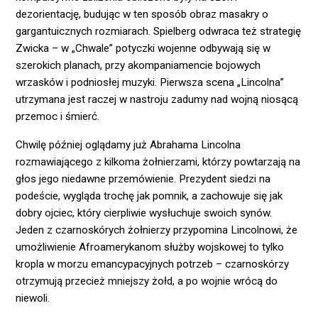
dezorientację, budując w ten sposób obraz masakry o
gargantuicznych rozmiarach. Spielberg odwraca też strategię
Zwicka – w „Chwale” potyczki wojenne odbywają się w
szerokich planach, przy akompaniamencie bojowych
wrzasków i podniosłej muzyki. Pierwsza scena „Lincolna”
utrzymana jest raczej w nastroju zadumy nad wojną niosącą
przemoc i śmierć.
Chwilę później oglądamy już Abrahama Lincolna
rozmawiającego z kilkoma żołnierzami, którzy powtarzają na
głos jego niedawne przemówienie. Prezydent siedzi na
podeście, wygląda trochę jak pomnik, a zachowuje się jak
dobry ojciec, który cierpliwie wysłuchuje swoich synów.
Jeden z czarnoskórych żołnierzy przypomina Lincolnowi, że
umożliwienie Afroamerykanom służby wojskowej to tylko
kropla w morzu emancypacyjnych potrzeb – czarnoskórzy
otrzymują przecież mniejszy żołd, a po wojnie wrócą do
niewoli.