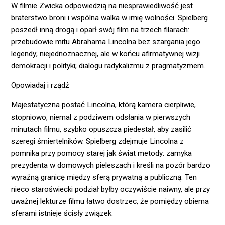
W filmie Zwicka odpowiedzią na niesprawiedliwość jest
braterstwo broni i wspólna walka w imię wolności. Spielberg
poszedł inną drogą i oparł swój film na trzech filarach:
przebudowie mitu Abrahama Lincolna bez szargania jego
legendy; niejednoznacznej, ale w końcu afirmatywnej wizji
demokracji i polityki; dialogu radykalizmu z pragmatyzmem.
Opowiadaj i rządź
Majestatyczna postać Lincolna, którą kamera cierpliwie,
stopniowo, niemal z podziwem odsłania w pierwszych
minutach filmu, szybko opuszcza piedestał, aby zasilić
szeregi śmiertelników. Spielberg zdejmuje Lincolna z
pomnika przy pomocy starej jak świat metody: zamyka
prezydenta w domowych pieleszach i kreśli na pozór bardzo
wyraźną granicę między sferą prywatną a publiczną. Ten
nieco staroświecki podział byłby oczywiście naiwny, ale przy
uważnej lekturze filmu łatwo dostrzec, że pomiędzy obiema
sferami istnieje ścisły związek.