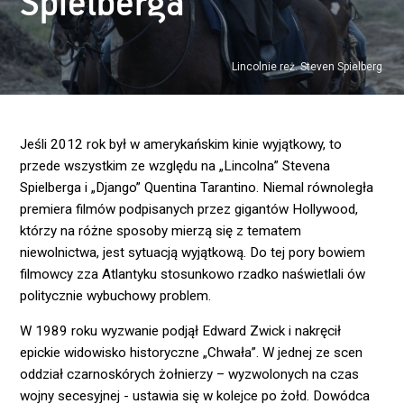
Spielberga
Lincolnie reż. Steven Spielberg
Jeśli 2012 rok był w amerykańskim kinie wyjątkowy, to
przede wszystkim ze względu na „Lincolna” Stevena
Spielberga i „Django” Quentina Tarantino. Niemal równoległa
premiera filmów podpisanych przez gigantów Hollywood,
którzy na różne sposoby mierzą się z tematem
niewolnictwa, jest sytuacją wyjątkową. Do tej pory bowiem
filmowcy zza Atlantyku stosunkowo rzadko naświetlali ów
politycznie wybuchowy problem.
W 1989 roku wyzwanie podjął Edward Zwick i nakręcił
epickie widowisko historyczne „Chwała”. W jednej ze scen
oddział czarnoskórych żołnierzy – wyzwolonych na czas
wojny secesyjnej - ustawia się w kolejce po żołd. Dowódca