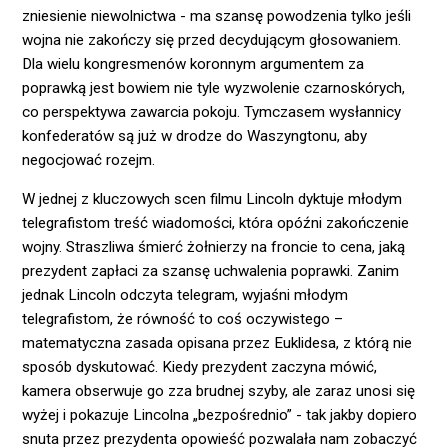
zniesienie niewolnictwa - ma szansę powodzenia tylko jeśli
wojna nie zakończy się przed decydującym głosowaniem.
Dla wielu kongresmenów koronnym argumentem za
poprawką jest bowiem nie tyle wyzwolenie czarnoskórych,
co perspektywa zawarcia pokoju. Tymczasem wysłannicy
konfederatów są już w drodze do Waszyngtonu, aby
negocjować rozejm.
W jednej z kluczowych scen filmu Lincoln dyktuje młodym
telegrafistom treść wiadomości, która opóźni zakończenie
wojny. Straszliwa śmierć żołnierzy na froncie to cena, jaką
prezydent zapłaci za szansę uchwalenia poprawki. Zanim
jednak Lincoln odczyta telegram, wyjaśni młodym
telegrafistom, że równość to coś oczywistego –
matematyczna zasada opisana przez Euklidesa, z którą nie
sposób dyskutować. Kiedy prezydent zaczyna mówić,
kamera obserwuje go zza brudnej szyby, ale zaraz unosi się
wyżej i pokazuje Lincolna „bezpośrednio” - tak jakby dopiero
snuta przez prezydenta opowieść pozwalała nam zobaczyć