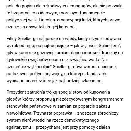
pole do popisu dla szkodliwych demagogów, ale nie pozwala
też zapomnieć o ideowym, moralnym fundamencie
politycznej walki Lincolna: emancypacji ludzi, których prawo
uznaje za obywateli drugiej kategorii.
Filmy Spielberga najgorsze są wtedy, kiedy reżyser odwraca
wzrok od tego, co najtrudniejsze – jak w „Liście Schindlera”,
gdy w komorze gazowej zamiast śmiercionośnej trucizny na
żydowskich więźniów spada orzeźwiająca woda. Na
szczęście w „Lincolnie” Spielberg mówi wprost o ciemnej
podszewce politycznej wojny, na której sztandarach
wypisano przecież idee jak najbardziej szlachetne.
Prezydent zatrudnia trójkę specjalistów od kupowania
głosów, którzy proponują niezdecydowanym kongresmenom
stanowiska państwowe w zamian za poparcie zakazu
niewolnictwa. Trzynasta poprawka – znosząca zbrodniczy
system nierówności na rzecz demokratycznego
egalitaryzmu – przepychana jest przy pomocy działań