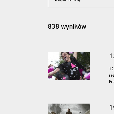
838 wyników
1
12
re
Fr
1