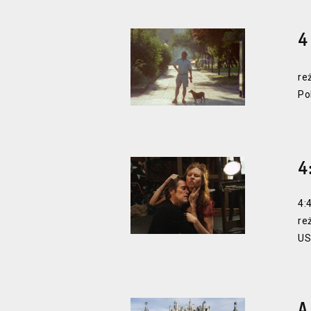
4
re
Po
4
4:
re
US
A