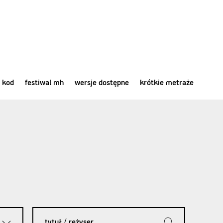
 kod
festiwal mh
wersje dostępne
krótkie metraże