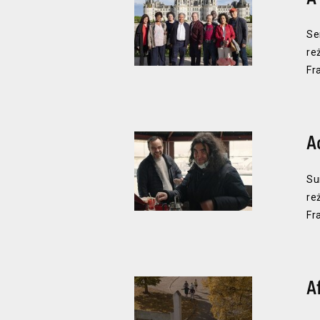
Se
re
Fr
A
Su
reż
Fr
A