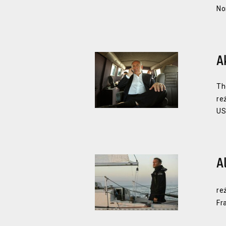
No
A
Th
re
US
A
re
Fr