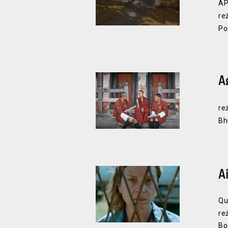
AP
re
Po
A
re
Bh
A
Qu
re
Bo