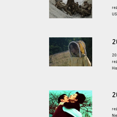
re
US
2
20
re
Hi
2
re
Ni