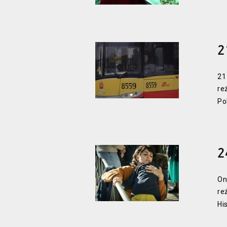
2
21
re
Po
2
On
re
Hi