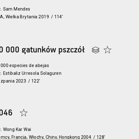
ż. Sam Mendes
A, Wielka Brytania 2019 / 114’
0 000 gatunków pszczół
.000 especies de abejas
ż. Estibaliz Urresola Solaguren
szpania 2023 / 122’
046
ż. Wong Kar Wai
emcy, Francja, Włochy, Chiny, Hongkong 2004 / 128’