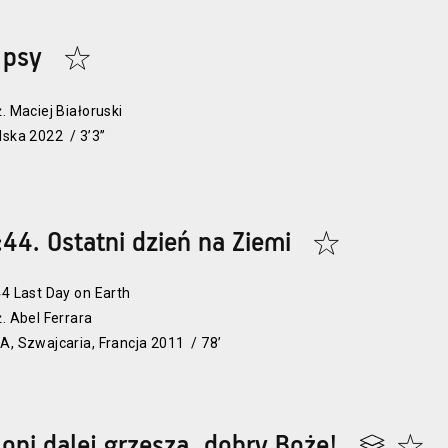
 psy
ż. Maciej Białoruski
lska 2022 / 3’3’’
:44. Ostatni dzień na Ziemi
44 Last Day on Earth
ż. Abel Ferrara
A, Szwajcaria, Francja 2011 / 78’
 oni dalej grzeszą, dobry Boże!