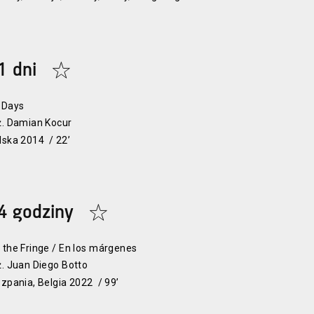
1 dni
 Days
ż. Damian Kocur
lska 2014 / 22’
4 godziny
 the Fringe / En los márgenes
ż. Juan Diego Botto
szpania, Belgia 2022 / 99’