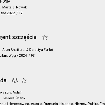
HONIA
ż. Marta Z. Nowak
lska 2022 / 12’
gent szczęścia
ż. Arun Bhattarai & Dorottya Zurbó
utan, Węgry 2024 / 93’
ida
o vadis, Aida?
ż. Jasmila Žbanić
śnia i Hercegowina, Austria, Rumunia, Holandia, Niemcy, Polska, Fra