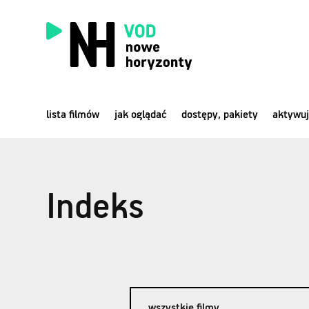
lista filmów
jak oglądać
dostępy, pakiety
aktywuj
Indeks
wszystkie filmy