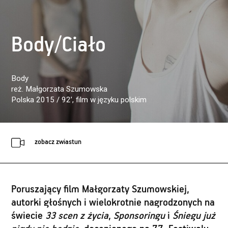
Body/Ciało
Body
reż. Małgorzata Szumowska
Polska 2015 / 92’
, film w języku polskim
zobacz zwiastun
Poruszający film Małgorzaty Szumowskiej,
autorki głośnych i wielokrotnie nagrodzonych na
świecie
33 scen z życia
,
Sponsoringu
i
Śniegu już