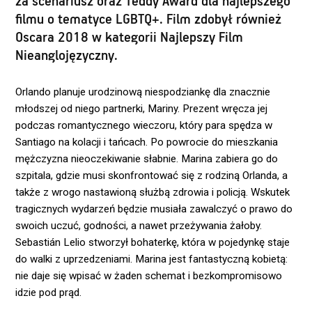
za scenariusz oraz Teddy Award dla najlepszego
filmu o tematyce LGBTQ+. Film zdobył również
Oscara 2018 w kategorii Najlepszy Film
Nieanglojęzyczny.
Orlando planuje urodzinową niespodziankę dla znacznie
młodszej od niego partnerki, Mariny. Prezent wręcza jej
podczas romantycznego wieczoru, który para spędza w
Santiago na kolacji i tańcach. Po powrocie do mieszkania
mężczyzna nieoczekiwanie słabnie. Marina zabiera go do
szpitala, gdzie musi skonfrontować się z rodziną Orlanda, a
także z wrogo nastawioną służbą zdrowia i policją. Wskutek
tragicznych wydarzeń będzie musiała zawalczyć o prawo do
swoich uczuć, godności, a nawet przeżywania żałoby.
Sebastián Lelio stworzył bohaterkę, która w pojedynkę staje
do walki z uprzedzeniami. Marina jest fantastyczną kobietą:
nie daje się wpisać w żaden schemat i bezkompromisowo
idzie pod prąd.