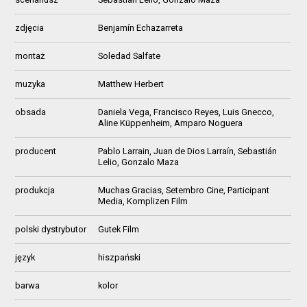
zdjęcia
Benjamín Echazarreta
montaż
Soledad Salfate
muzyka
Matthew Herbert
obsada
Daniela Vega, Francisco Reyes, Luis Gnecco,
Aline Küppenheim, Amparo Noguera
producent
Pablo Larrain, Juan de Dios Larraín, Sebastián
Lelio, Gonzalo Maza
produkcja
Muchas Gracias, Setembro Cine, Participant
Media, Komplizen Film
polski dystrybutor
Gutek Film
język
hiszpański
barwa
kolor