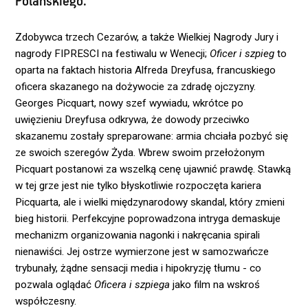
Polańskiego.
Zdobywca trzech Cezarów, a także Wielkiej Nagrody Jury i
nagrody FIPRESCI na festiwalu w Wenecji;
Oficer i szpieg
to
oparta na faktach historia Alfreda Dreyfusa, francuskiego
oficera skazanego na dożywocie za zdradę ojczyzny.
Georges Picquart, nowy szef wywiadu, wkrótce po
uwięzieniu Dreyfusa odkrywa, że dowody przeciwko
skazanemu zostały spreparowane: armia chciała pozbyć się
ze swoich szeregów Żyda. Wbrew swoim przełożonym
Picquart postanowi za wszelką cenę ujawnić prawdę. Stawką
w tej grze jest nie tylko błyskotliwie rozpoczęta kariera
Picquarta, ale i wielki międzynarodowy skandal, który zmieni
bieg historii. Perfekcyjne poprowadzona intryga demaskuje
mechanizm organizowania nagonki i nakręcania spirali
nienawiści. Jej ostrze wymierzone jest w samozwańcze
trybunały, żądne sensacji media i hipokryzję tłumu - co
pozwala oglądać
Oficera i szpiega
jako film na wskroś
współczesny.