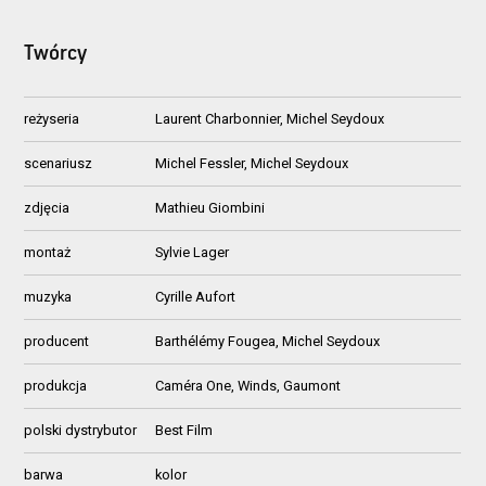
Twórcy
reżyseria
Laurent Charbonnier, Michel Seydoux
scenariusz
Michel Fessler, Michel Seydoux
zdjęcia
Mathieu Giombini
montaż
Sylvie Lager
muzyka
Cyrille Aufort
producent
Barthélémy Fougea, Michel Seydoux
produkcja
Caméra One, Winds, Gaumont
polski dystrybutor
Best Film
barwa
kolor