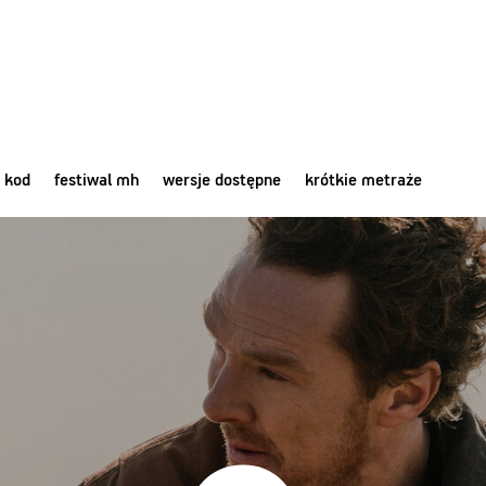
 kod
festiwal mh
wersje dostępne
krótkie metraże