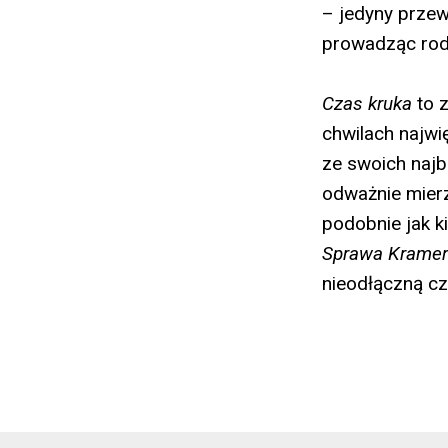
– jedyny przew
prowadząc rodz
Czas kruka
to z
chwilach najwi
ze swoich najb
odważnie mierz
podobnie jak ki
Sprawa Krame
nieodłączną czę