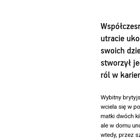
Współczesn
utracie uko
swoich dzie
stworzył je
ról w karie
Wybitny brytyj
wciela się w p
matki dwóch ki
ale w domu uno
wtedy, przez s