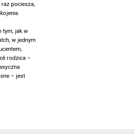
 raz pociesza,
kojenia.
 tym, jak w
atch, w jednym
ducentem,
li rodzica –
lasyczna
sne – jest