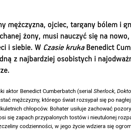
y mężczyzna, ojciec, targany bólem i 
chanej żony, musi nauczyć się na nowo, 
ci i siebie. W
Czasie kruka
Benedict Cum
dną z najbardziej osobistych i najodważ
rze.
ski aktor Benedict Cumberbatch (serial
Sherlock
,
Dokto
ostać mężczyzny, którego świat rozsypał się po nagłej
lkuletnich chłopców. Bohater usiłuje zachować pozory
si się zapach przypalonych tostów i nieutulonej rozp
zczeliny codzienności, w jego życie wdziera się ogrom