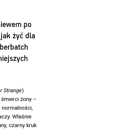
gniewem po
jak żyć dla
berbatch
niejszych
r Strange
)
 śmierci żony –
 normalności,
aczy. Właśnie
ny, czarny kruk