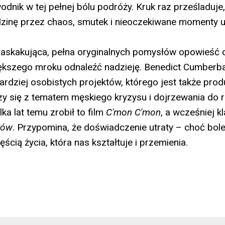
odnik w tej pełnej bólu podróży. Kruk raz prześladuje,
inę przez chaos, smutek i nieoczekiwane momenty u
askakująca, pełna oryginalnych pomysłów opowieść o
ększego mroku odnaleźć nadzieję. Benedict Cumberb
ardziej osobistych projektów, którego jest także pro
y się z tematem męskiego kryzysu i dojrzewania do ro
lka lat temu zrobił to film
C'mon C'mon
, a wcześniej k
rów
. Przypomina, że doświadczenie utraty – choć bole
ścią życia, która nas kształtuje i przemienia.