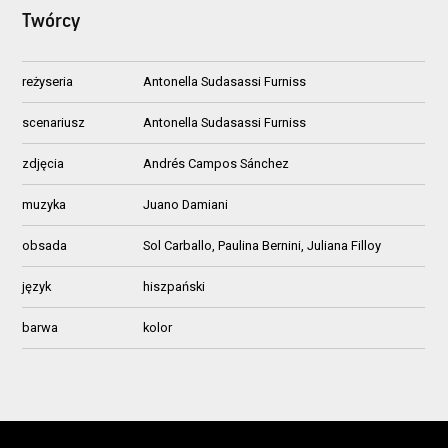
Twórcy
reżyseria
Antonella Sudasassi Furniss
scenariusz
Antonella Sudasassi Furniss
zdjęcia
Andrés Campos Sánchez
muzyka
Juano Damiani
obsada
Sol Carballo, Paulina Bernini, Juliana Filloy
język
hiszpański
barwa
kolor