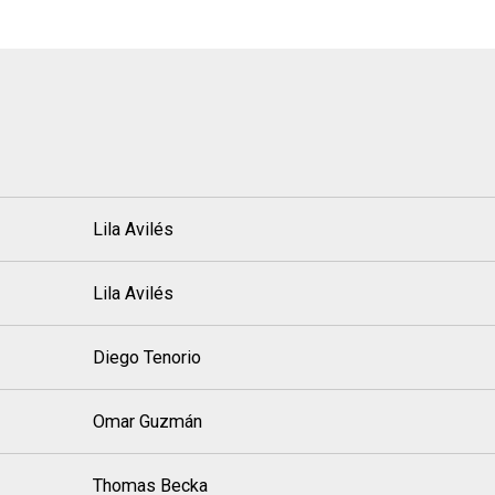
Lila Avilés
Lila Avilés
Diego Tenorio
Omar Guzmán
Thomas Becka