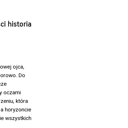
i historia
owej ojca,
olorowo. Do
cze
my oczami
zeniu, która
a horyzoncie
cie wszystkich