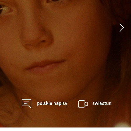
polskie napisy
zwiastun