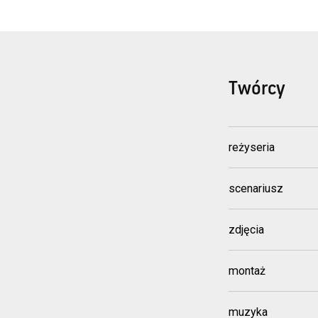
Twórcy
reżyseria
scenariusz
zdjęcia
montaż
muzyka