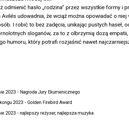
uż odmienić hasło „rodzina” przez wszystkie formy i pr
 Avilés udowadnia, że wciąż można opowiadać o niej 
sób. I robić to bez zadęcia, unikając pustych haseł, 
órnolotnych sloganów, za to z olbrzymią dozą empatii,
 humoru, który potrafi rozjaśnić nawet najczarniejs
nie 2023 - Nagroda Jury Ekumenicznego
ongu 2023 - Golden Firebird Award
e 2023 - najlepszy reżyser, najlepsza muzyka