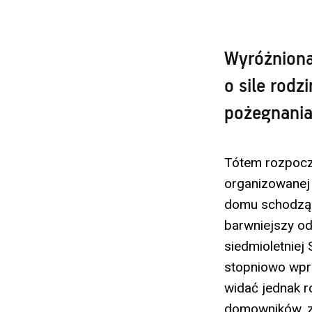
Wyróżniona 
o sile rod
pożegnania
Tótem rozpocz
organizowanej 
domu schodzą s
barwniejszy od
siedmioletniej 
stopniowo wpr
widać jednak ro
domowników, z