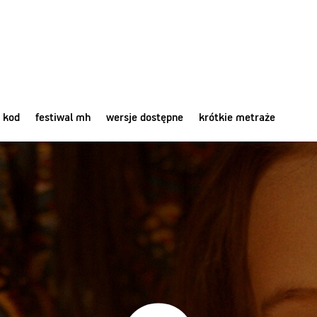
 kod
festiwal mh
wersje dostępne
krótkie metraże