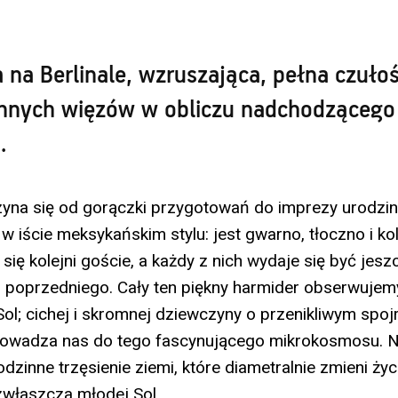
na Berlinale, wzruszająca, pełna czułośc
zinnych więzów w obliczu nadchodzącego
.
yna się od gorączki przygotowań do imprezy urodzin
w iście meksykańskim stylu: jest gwarno, tłoczno i k
ię kolejni goście, a każdy z nich wydaje się być jesz
 poprzedniego. Cały ten piękny harmider obserwuje
Sol; cichej i skromnej dziewczyny o przenikliwym spojr
owadza nas do tego fascynującego mikrokosmosu. N
dzinne trzęsienie ziemi, które diametralnie zmieni ży
właszcza młodej Sol.