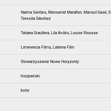
Naíma Sentíes, Monserrat Marañon, Marisol Gasé, Sa
Teresita Sánchez
Tatiana Graullera, Lila Avilés, Louise Riousse
Limerencia Films, Laterna Film
r
Stowarzyszenie Nowe Horyzonty
hiszpański
kolor