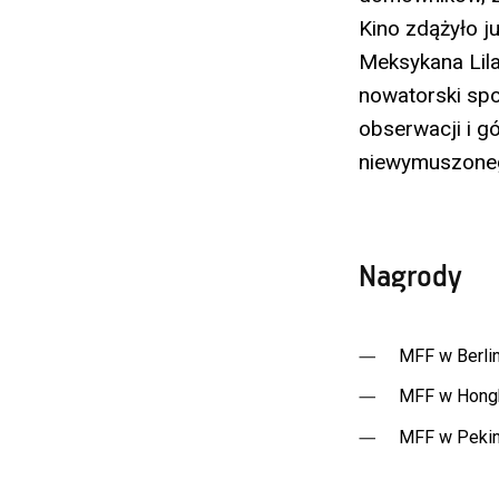
Kino zdążyło j
Meksykana Lila
nowatorski spo
obserwacji i g
niewymuszonego
Nagrody
MFF w Berli
MFF w Hongk
MFF w Pekini