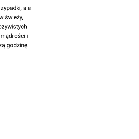
zypadki, ale
w świeży,
oczywistych
 mądrości i
zą godzinę.