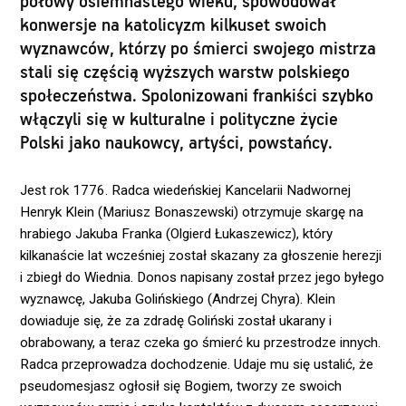
połowy osiemnastego wieku, spowodował
konwersje na katolicyzm kilkuset swoich
wyznawców, którzy po śmierci swojego mistrza
stali się częścią wyższych warstw polskiego
społeczeństwa. Spolonizowani frankiści szybko
włączyli się w kulturalne i polityczne życie
Polski jako naukowcy, artyści, powstańcy.
Jest rok 1776. Radca wiedeńskiej Kancelarii Nadwornej
Henryk Klein (Mariusz Bonaszewski) otrzymuje skargę na
hrabiego Jakuba Franka (Olgierd Łukaszewicz), który
kilkanaście lat wcześniej został skazany za głoszenie herezji
i zbiegł do Wiednia. Donos napisany został przez jego byłego
wyznawcę, Jakuba Golińskiego (Andrzej Chyra). Klein
dowiaduje się, że za zdradę Goliński został ukarany i
obrabowany, a teraz czeka go śmierć ku przestrodze innych.
Radca przeprowadza dochodzenie. Udaje mu się ustalić, że
pseudomesjasz ogłosił się Bogiem, tworzy ze swoich