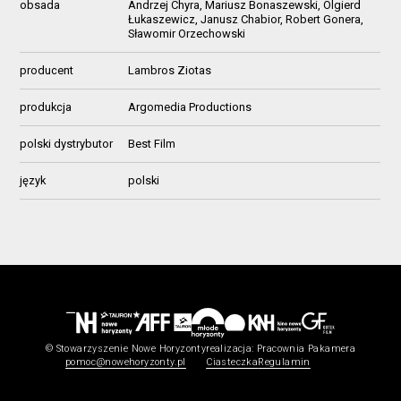
obsada
Andrzej Chyra, Mariusz Bonaszewski, Olgierd
Łukaszewicz, Janusz Chabior, Robert Gonera,
Sławomir Orzechowski
producent
Lambros Ziotas
produkcja
Argomedia Productions
polski dystrybutor
Best Film
język
polski
© Stowarzyszenie Nowe Horyzonty
realizacja:
Pracownia Pakamera
pomoc@nowehoryzonty.pl
Ciasteczka
Regulamin