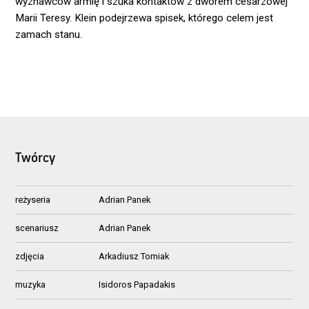
wyznawców armię i szuka kontaktów z dworem cesarzowej
Marii Teresy. Klein podejrzewa spisek, którego celem jest
zamach stanu.
Twórcy
reżyseria
Adrian Panek
scenariusz
Adrian Panek
zdjęcia
Arkadiusz Tomiak
muzyka
Isidoros Papadakis