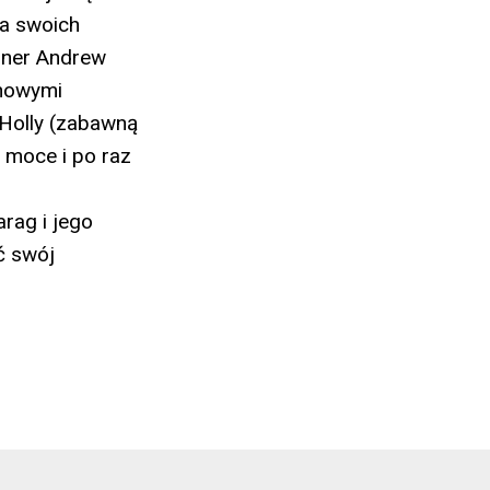
ia swoich
oner Andrew
 nowymi
 Holly (zabawną
 moce i po raz
rag i jego
ć swój