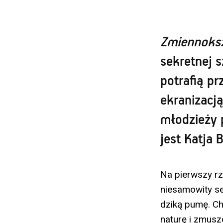
Zmiennoksz
sekretnej 
potrafią pr
ekranizacj
młodzieży 
jest Katja 
Na pierwszy rz
niesamowity sek
dziką pumę. Ch
naturę i zmusz