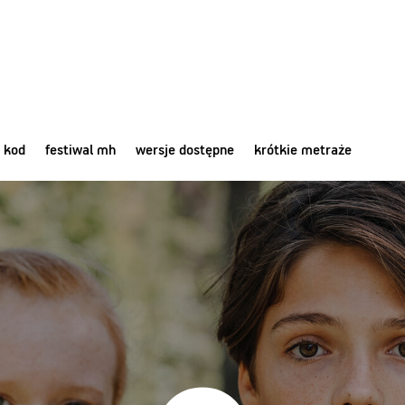
 kod
festiwal mh
wersje dostępne
krótkie metraże