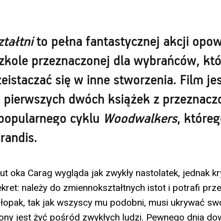
tałtni
to pełna fantastycznej akcji opow
szkole przeznaczonej dla wybrańców, któ
zeistaczać się w inne stworzenia. Film je
ą pierwszych dwóch książek z przeznacz
popularnego cyklu
Woodwalkers
, które
Brandis.
ut oka Carag wygląda jak zwykły nastolatek, jednak kr
ret: należy do zmiennokształtnych istot i potrafi prz
łopak, tak jak wszyscy mu podobni, musi ukrywać s
ony jest żyć pośród zwykłych ludzi. Pewnego dnia dow