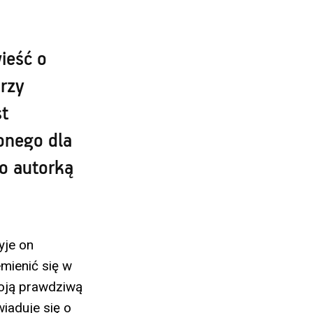
ieść o
rzy
st
onego dla
go autorką
yje on
emienić się w
woją prawdziwą
iaduje się o