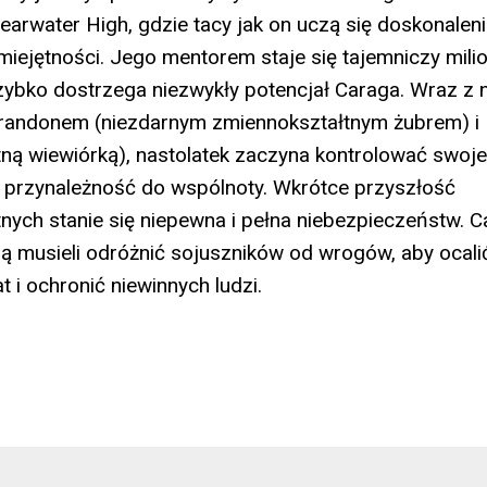
Clearwater High, gdzie tacy jak on uczą się doskonalen
iejętności. Jego mentorem staje się tajemniczy mili
 szybko dostrzega niezwykły potencjał Caraga. Wraz z
Brandonem (niezdarnym zmiennokształtnym żubrem) i
ną wiewiórką), nastolatek zaczyna kontrolować swoje
 przynależność do wspólnoty. Wkrótce przyszłość
nych stanie się niepewna i pełna niebezpieczeństw. Ca
dą musieli odróżnić sojuszników od wrogów, aby ocali
 i ochronić niewinnych ludzi.