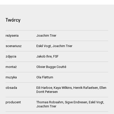
Twórcy
reżyseria
Joachim Trier
scenariusz
Eskil Vogt, Joachim Trier
zdjęcia
Jakob Ihre, FSF
montaż
Olivier Bugge Coutté
muzyka
Ola Fløttum
obsada
Eili Harboe, Kaya Wilkins, Henrik Rafaelsen, Ellen
Dorrit Petersen
producent
Thomas Robsahm, Sigve Endresen, Eskil Vogt,
Joachim Trier