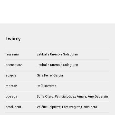
Twórcy
reżyseria
Estibaliz Urresola Solaguren
scenariusz
Estibaliz Urresola Solaguren
zdjęcia
Gina Ferrer García
montaż
Raúl Barreras
obsada
Sofía Otero, Patricia López Arnaiz, Ane Gabarain
producent
Valérie Delpierre, Lara Izagirre Garizurieta