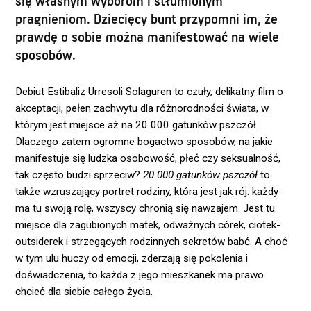
się własnym wyborom i stłumionym
pragnieniom. Dziecięcy bunt przypomni im, że
prawdę o sobie można manifestować na wiele
sposobów.
Debiut Estibaliz Urresoli Solaguren to czuły, delikatny film o
akceptacji, pełen zachwytu dla różnorodności świata, w
którym jest miejsce aż na 20 000 gatunków pszczół.
Dlaczego zatem ogromne bogactwo sposobów, na jakie
manifestuje się ludzka osobowość, płeć czy seksualność,
tak często budzi sprzeciw?
20 000 gatunków pszczół
to
także wzruszający portret rodziny, która jest jak rój: każdy
ma tu swoją rolę, wszyscy chronią się nawzajem. Jest tu
miejsce dla zagubionych matek, odważnych córek, ciotek-
outsiderek i strzegących rodzinnych sekretów babć. A choć
w tym ulu huczy od emocji, zderzają się pokolenia i
doświadczenia, to każda z jego mieszkanek ma prawo
chcieć dla siebie całego życia.