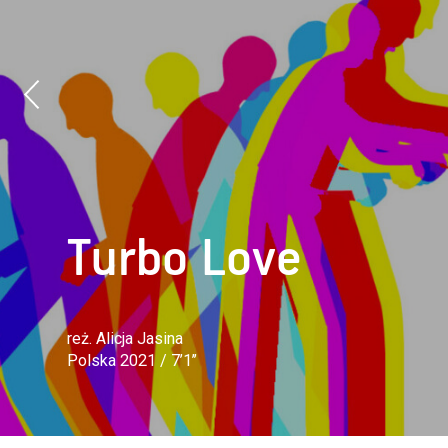
Turbo Love
reż. Alicja Jasina
Polska 2021 / 7’1’’