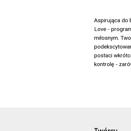
Aspirująca do b
Love - progra
miłosnym. Twor
podekscytowana
postaci wkrótc
kontrolę - zar