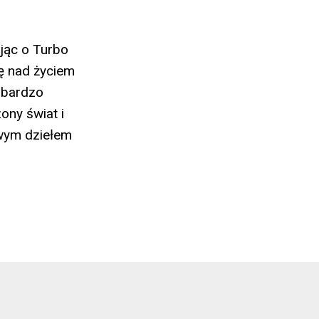
ując o Turbo
ę nad życiem
t bardzo
ony świat i
swym dziełem