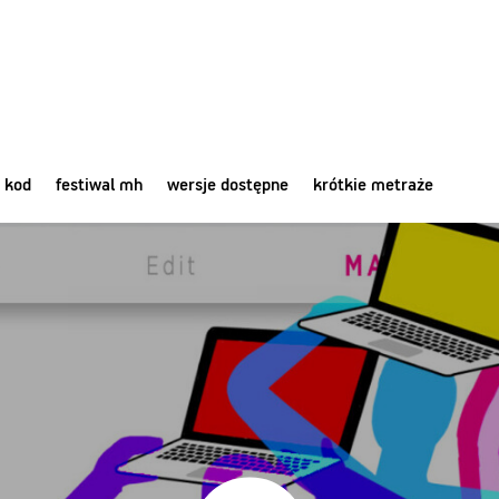
 kod
festiwal mh
wersje dostępne
krótkie metraże