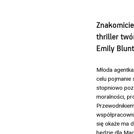
Znakomicie
thriller tw
Emily Blun
Młoda agentka 
celu pojmanie 
stopniowo pozn
moralności, pr
Przewodnikiem 
współpracownik
się okaże ma d
będzie dla Ma