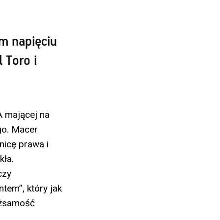
m napięciu
 Toro i
A mającej na
go. Macer
nicę prawa i
kła.
czy
tem”, który jak
tożsamość