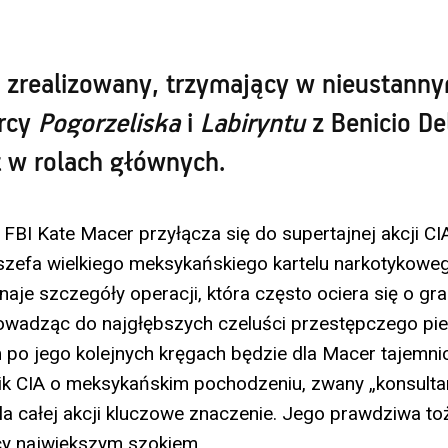
 zrealizowany, trzymający w nieustanny
órcy
Pogorzeliska
i
Labiryntu
z Benicio Del
t w rolach głównych.
FBI Kate Macer przyłącza się do supertajnej akcji CI
szefa wielkiego meksykańskiego kartelu narkotykowe
aje szczegóły operacji, która często ociera się o gra
owadząc do najgłębszych czeluści przestępczego pie
po jego kolejnych kręgach będzie dla Macer tajemni
 CIA o meksykańskim pochodzeniu, zwany „konsultan
la całej akcji kluczowe znaczenie. Jego prawdziwa 
cy największym szokiem.