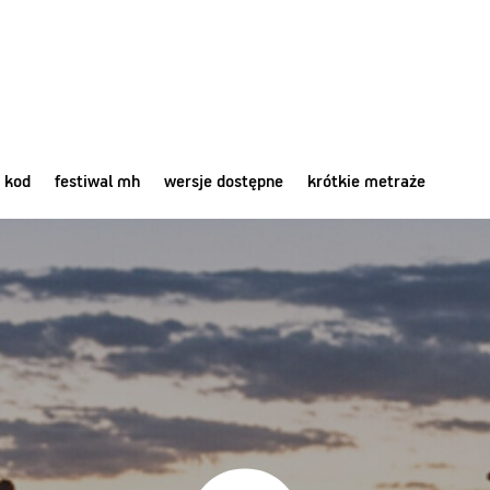
 kod
festiwal mh
wersje dostępne
krótkie metraże