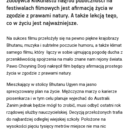
zdobywca kilkunastu nagród publiczności na
festiwalach filmowych jest afirmacją życia w
zgodzie z prawami natury. A także lekcją tego,
co w życiu jest najważniejsze.
Na sukces filmu przełożyły się na pewno piękne krajobrazy
Bhutanu, muzyka i subtelne poczucie humoru, a także klimat
samego filmu, który łączy w sobie ujmującą pogodę ducha z
przenikliwością spojrzenia na mało znane nam rejony świata.
Pawo Choyning Dorji nakręcił film będący afirmacją prostego
życia w zgodzie z prawami natury.
Mieszkający w stolicy Bhutanu Ugyen ma jasno
sprecyzowany plan na życie. Mężczyzna marzy o karierze
piosenkarza i w tym celu planuje wyjechać do Australii.
Zanim jednak będzie mógł to zrobić, musi odbyć ostatni rok
rządowej służby nauczycielskiej. Decyzją przełożonych trafia
do najbardziej odległej wiejskiej szkoły. Położone na
wysokości pięciu tysięcy metrów miejsce nie ma nic