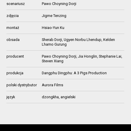
scenariusz
Pawo Choyning Dorji
zdjęcia
Jigme Tenzing
montaż
Hsiao-Yun Ku
obsada
Sherab Dorji, Ugyen Norbu Lhendup, Kelden
Lhamo Gurung
producent
Pawo Choyning Dorji, Jia Honglin, Stephanie Lai,
Steven Xiang
produkcja
Dangphu Dingphu: A 3 Pigs Production
polski dystrybutor
Aurora Films
język
dzongkha, angielski