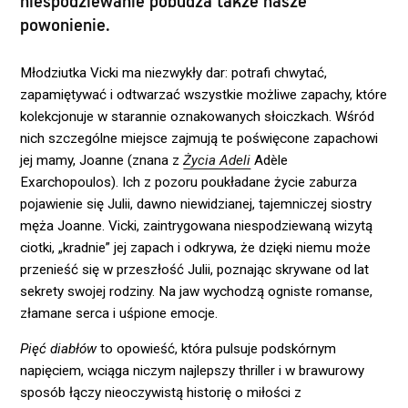
niespodziewanie pobudza także nasze
powonienie.
Młodziutka Vicki ma niezwykły dar: potrafi chwytać,
zapamiętywać i odtwarzać wszystkie możliwe zapachy, które
kolekcjonuje w starannie oznakowanych słoiczkach. Wśród
nich szczególne miejsce zajmują te poświęcone zapachowi
jej mamy, Joanne (znana z
Życia Adeli
Adèle
Exarchopoulos). Ich z pozoru poukładane życie zaburza
pojawienie się Julii, dawno niewidzianej, tajemniczej siostry
męża Joanne. Vicki, zaintrygowana niespodziewaną wizytą
ciotki, „kradnie” jej zapach i odkrywa, że dzięki niemu może
przenieść się w przeszłość Julii, poznając skrywane od lat
sekrety swojej rodziny. Na jaw wychodzą ogniste romanse,
złamane serca i uśpione emocje.
Pięć diabłów
to opowieść, która pulsuje podskórnym
napięciem, wciąga niczym najlepszy thriller i w brawurowy
sposób łączy nieoczywistą historię o miłości z