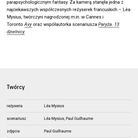
parapsychologicznym fantasy. Za kamerą stanęła jedna z
najciekawszych współczesnych reżyserek francuskich – Léa
Mysius, twórczyni nagrodzonej m.in. w Cannes i
Toronto
Avy
oraz współautorka scenariusza
Paryża. 13
dzielnicy
.
Twórcy
reżyseria
Léa Mysius
scenariusz
Léa Mysius, Paul Guilhaume
zdjęcia
Paul Guilhaume