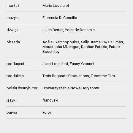
montaż
Marie Loustalot
muzyka
Florencia Di Concilio
dźwięk
Jules Bertier, Yolande Decarsin
obsada
Adèle Exarchopoulos, Sally Dramé, Swala Emati,
Moustapha Mbengue, Daphne Patakia, Patrick
Bouchitey
producent
Jean-Louis Livi, Fanny Yvonnet
produkcja
Trois Brigands Productions, F comme Film
polski dystrybutor
Stowarzyszenie Nowe Horyzonty
język
francuski
barwa
kolor