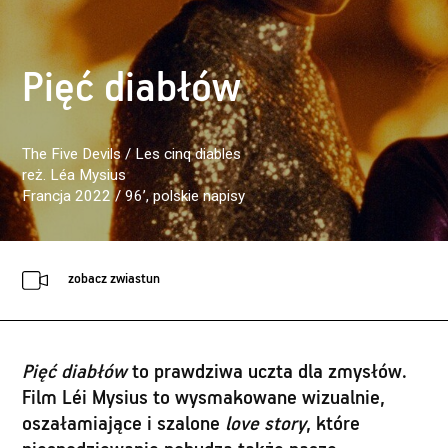
Pięć diabłów
The Five Devils / Les cinq diables
reż. Léa Mysius
Francja 2022 / 96’
, polskie napisy
zobacz zwiastun
Pięć diabłów
to prawdziwa uczta dla zmysłów.
Film Léi Mysius to wysmakowane wizualnie,
oszałamiające i szalone
love story
, które