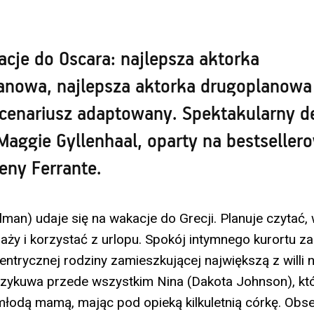
acje do Oscara: najlepsza aktorka
anowa, najlepsza aktorka drugoplanowa
scenariusz adaptowany. Spektakularny d
Maggie Gyllenhaal, oparty na bestseller
eny Ferrante.
olman) udaje się na wakacje do Grecji. Planuje czyta
laży i korzystać z urlopu. Spokój intymnego kurortu z
entrycznej rodziny zamieszkującej największą z willi 
ykuwa przede wszystkim Nina (Dakota Johnson), któ
młodą mamą, mając pod opieką kilkuletnią córkę. Ob