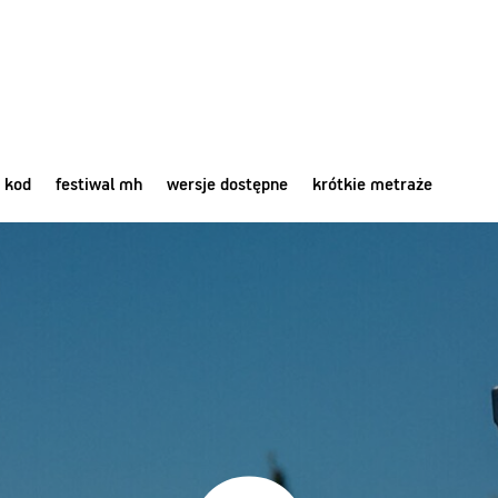
 kod
festiwal mh
wersje dostępne
krótkie metraże