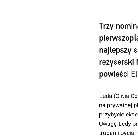
Trzy nomin
pierwszopl
najlepszy 
reżyserski 
powieści El
Leda (Olivia C
na prywatnej p
przybycie eksc
Uwagę Ledy prz
trudami bycia 