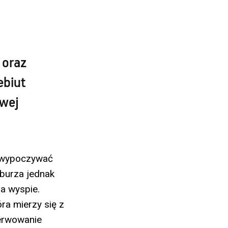
 oraz
ebiut
owej
ć, wypoczywać
aburza jednak
na wyspie.
ra mierzy się z
serwowanie