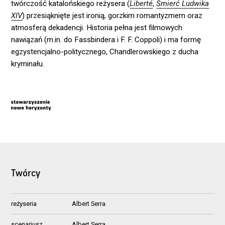
twórczość katalońskiego reżysera (
Liberté
,
Śmierć Ludwika
XIV
) przesiąknięte jest ironią, gorzkim romantyzmem oraz
atmosferą dekadencji. Historia pełna jest filmowych
nawiązań (m.in. do Fassbindera i F. F. Coppoli) i ma formę
egzystencjalno-politycznego, Chandlerowskiego z ducha
kryminału.
Twórcy
reżyseria
Albert Serra
scenariusz
Albert Serra