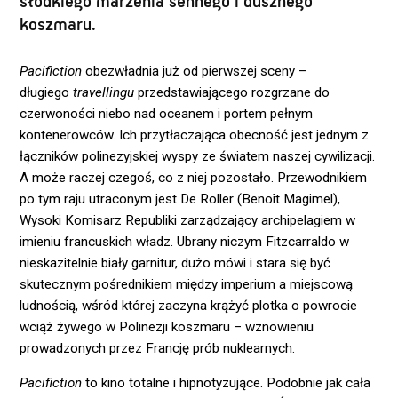
słodkiego marzenia sennego i dusznego
koszmaru.
Pacifiction
obezwładnia już od pierwszej sceny –
długiego
travellingu
przedstawiającego rozgrzane do
czerwoności niebo nad oceanem i portem pełnym
kontenerowców. Ich przytłaczająca obecność jest jednym z
łączników polinezyjskiej wyspy ze światem naszej cywilizacji.
A może raczej czegoś, co z niej pozostało. Przewodnikiem
po tym raju utraconym jest De Roller (Benoît Magimel),
Wysoki Komisarz Republiki zarządzający archipelagiem w
imieniu francuskich władz. Ubrany niczym Fitzcarraldo w
nieskazitelnie biały garnitur, dużo mówi i stara się być
skutecznym pośrednikiem między imperium a miejscową
ludnością, wśród której zaczyna krążyć plotka o powrocie
wciąż żywego w Polinezji koszmaru – wznowieniu
prowadzonych przez Francję prób nuklearnych.
Pacifiction
to kino totalne i hipnotyzujące. Podobnie jak cała