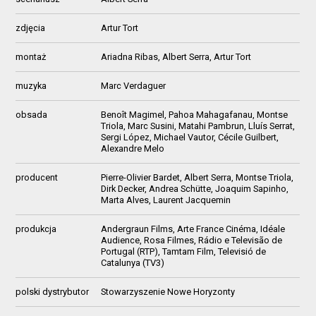
zdjęcia
Artur Tort
montaż
Ariadna Ribas, Albert Serra, Artur Tort
muzyka
Marc Verdaguer
obsada
Benoît Magimel, Pahoa Mahagafanau, Montse
Triola, Marc Susini, Matahi Pambrun, Lluís Serrat,
Sergi López, Michael Vautor, Cécile Guilbert,
Alexandre Melo
producent
Pierre-Olivier Bardet, Albert Serra, Montse Triola,
Dirk Decker, Andrea Schütte, Joaquim Sapinho,
Marta Alves, Laurent Jacquemin
produkcja
Andergraun Films, Arte France Cinéma, Idéale
Audience, Rosa Filmes, Rádio e Televisão de
Portugal (RTP), Tamtam Film, Televisió de
Catalunya (TV3)
polski dystrybutor
Stowarzyszenie Nowe Horyzonty