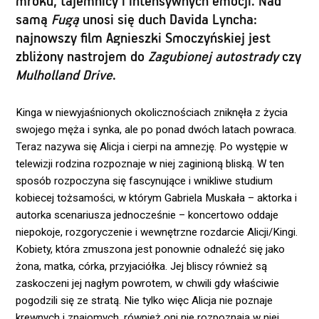
mroku, tajemnicy i intensywnych emocji. Nad
samą
Fugą
unosi się duch Davida Lyncha:
najnowszy film Agnieszki Smoczyńskiej jest
zbliżony nastrojem do
Zagubionej autostrady
czy
Mulholland Drive
.
Kinga w niewyjaśnionych okolicznościach zniknęła z życia
swojego męża i synka, ale po ponad dwóch latach powraca.
Teraz nazywa się Alicja i cierpi na amnezję. Po występie w
telewizji rodzina rozpoznaje w niej zaginioną bliską. W ten
sposób rozpoczyna się fascynujące i wnikliwe studium
kobiecej tożsamości, w którym Gabriela Muskała – aktorka i
autorka scenariusza jednocześnie – koncertowo oddaje
niepokoje, rozgoryczenie i wewnętrzne rozdarcie Alicji/Kingi.
Kobiety, która zmuszona jest ponownie odnaleźć się jako
żona, matka, córka, przyjaciółka. Jej bliscy również są
zaskoczeni jej nagłym powrotem, w chwili gdy właściwie
pogodzili się ze stratą. Nie tylko więc Alicja nie poznaje
krewnych i znajomych, również oni nie rozpoznają w niej