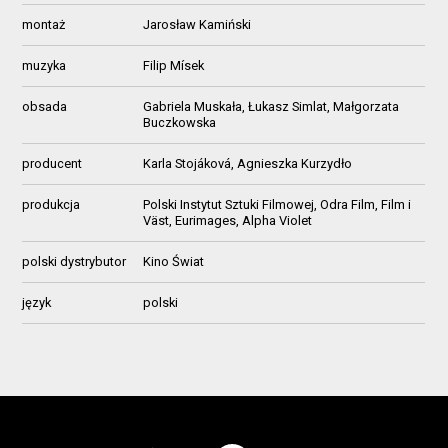
montaż
Jarosław Kamiński
muzyka
Filip Mísek
obsada
Gabriela Muskała, Łukasz Simlat, Małgorzata
Buczkowska
producent
Karla Stojáková, Agnieszka Kurzydło
produkcja
Polski Instytut Sztuki Filmowej, Odra Film, Film i
Väst, Eurimages, Alpha Violet
polski dystrybutor
Kino Świat
język
polski