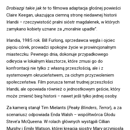
Drobiazgi takie jak te
to filmowa adaptacja głośnej powieści
Claire Keegan, ukazująca ciemną stronę niedawnej historii
Irlandii – rzeczywistość pralni sióstr magdalenek, w których
zamykano kobiety uznane za „moralnie upadłe”.
Irlandia, 1985 rok. Bill Furlong, sprzedawca węgla i ojciec
pięciu córek, prowadzi spokojne życie w prowincjonalnym
miasteczku. Pewnego dnia, dokonuje przypadkowego
odkrycia w lokalnym klasztorze, które zmusi go do
konfrontacji nie tylko z własną przeszłością, ale i z
systemowym okrucieństwem, za cichym przyzwoleniem
społeczeństwa. Film porusza temat trudnej przeszłości
Irlandii, ale opowiada również o jednostkowym geście, który
może zmienić bieg historii – nawet jeśli tylko jednej osoby.
Za kamerą stanął Tim Mielants (
Peaky
Blinders
,
Terror
), a za
scenariusz odpowiada Enda Walsh – współtwórca Głodu
Steve’a McQueena. W rolach głównych wystąpili Cillian
Murphy i Emily Watson, której kreacja siostry Mary przyniosła