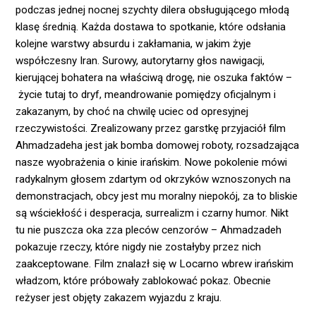
podczas jednej nocnej szychty dilera obsługującego młodą
klasę średnią. Każda dostawa to spotkanie, które odsłania
kolejne warstwy absurdu i zakłamania, w jakim żyje
współczesny Iran. Surowy, autorytarny głos nawigacji,
kierującej bohatera na właściwą drogę, nie oszuka faktów –
życie tutaj to dryf, meandrowanie pomiędzy oficjalnym i
zakazanym, by choć na chwilę uciec od opresyjnej
rzeczywistości. Zrealizowany przez garstkę przyjaciół film
Ahmadzadeha jest jak bomba domowej roboty, rozsadzająca
nasze wyobrażenia o kinie irańskim. Nowe pokolenie mówi
radykalnym głosem zdartym od okrzyków wznoszonych na
demonstracjach, obcy jest mu moralny niepokój, za to bliskie
są wściekłość i desperacja, surrealizm i czarny humor. Nikt
tu nie puszcza oka zza pleców cenzorów – Ahmadzadeh
pokazuje rzeczy, które nigdy nie zostałyby przez nich
zaakceptowane. Film znalazł się w Locarno wbrew irańskim
władzom, które próbowały zablokować pokaz. Obecnie
reżyser jest objęty zakazem wyjazdu z kraju.