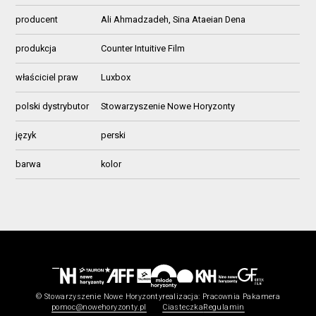
producent
Ali Ahmadzadeh, Sina Ataeian Dena
produkcja
Counter Intuitive Film
właściciel praw
Luxbox
polski dystrybutor
Stowarzyszenie Nowe Horyzonty
język
perski
barwa
kolor
© Stowarzyszenie Nowe Horyzonty
realizacja:
Pracownia Pakamera
pomoc@nowehoryzonty.pl
Ciasteczka
Regulamin