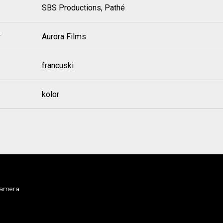
SBS Productions, Pathé
r
Aurora Films
francuski
kolor
kamera