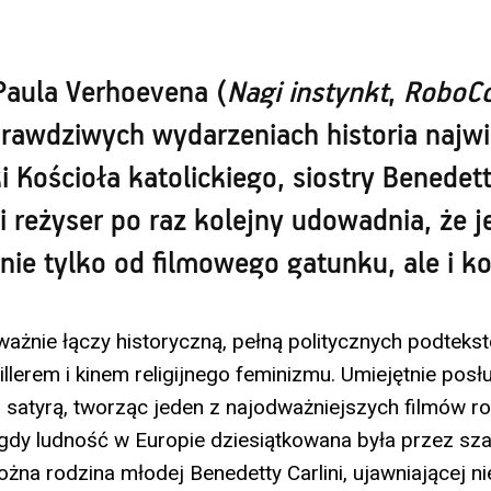
Paula Verhoevena (
Nagi instynkt
,
RoboC
prawdziwych wydarzeniach historia najwi
i Kościoła katolickiego, siostry Benedetty
 reżyser po raz kolejny udowadnia, że j
 nie tylko od filmowego gatunku, ale i ko
żnie łączy historyczną, pełną politycznych podteks
llerem i kinem religijnego feminizmu. Umiejętnie posł
 i satyrą, tworząc jeden z najodważniejszych filmów ro
 gdy ludność w Europie dziesiątkowana była przez sza
żna rodzina młodej Benedetty Carlini, ujawniającej n