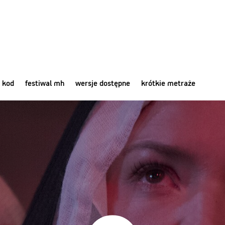
 kod
festiwal mh
wersje dostępne
krótkie metraże