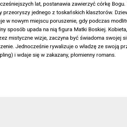
wcześniejszych lat, postanawia zawierzyć córkę Bogu.
ry przeoryszy jednego z toskańskich klasztorów. Dzi
je w nowym miejscu poruszenie, gdy podczas modli
ny sposób upada na nią figura Matki Boskiej. Kobieta,
ez mistyczne wizje, zaczyna być świadoma swojej sił
czenie. Jednocześnie rywalizuje o władzę ze swoją p
pling) i wdaje się w zakazany, płomienny romans.