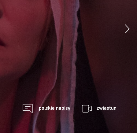
polskie napisy
zwiastun