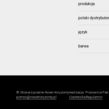
produkcja
polski dystrybuto
język
barwa
© Stowarzyszenie Nowe Horyzonty
realizacja:
Pracownia Pa
pomoc@nowehoryzonty.pl
Ciasteczka
Regulamin