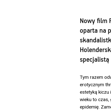
Nowy film 
oparta na 
skandalistk
Holenderski
specjalistą
Tym razem odwa
erotycznym thri
estetyką kiczu
wieku to czas,
epidemię. Zamo