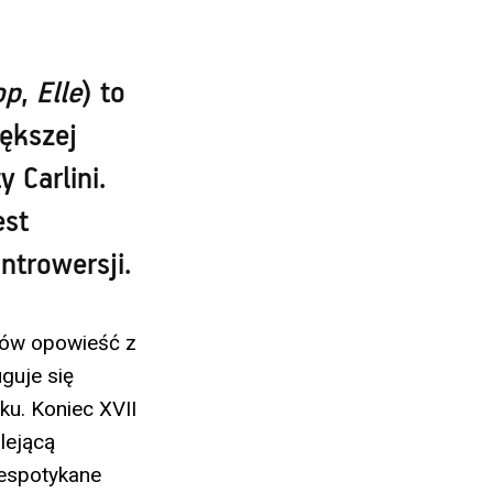
op
,
Elle
) to
ększej
 Carlini.
est
ntrowersji.
tów opowieść z
uguje się
ku. Koniec XVII
lejącą
iespotykane