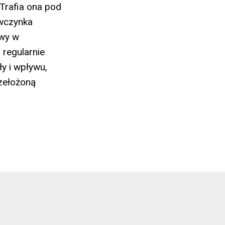
 Trafia ona pod
ewczynka
twy w
 regularnie
y i wpływu,
rzełożoną