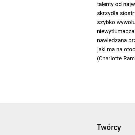
talenty od naj
skrzydła siost
szybko wywołu
niewytłumaczal
nawiedzana prz
jaki ma na oto
(Charlotte Ram
Twórcy