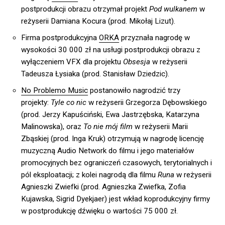
postprodukcji obrazu otrzymał projekt
Pod wulkanem
w
reżyserii Damiana Kocura (prod. Mikołaj Lizut).
Firma postprodukcyjna
ORKA
przyznała nagrodę w
wysokości 30 000 zł na usługi postprodukcji obrazu z
wyłączeniem VFX dla projektu
Obsesja
w reżyserii
Tadeusza Łysiaka (prod. Stanisław Dziedzic).
No Problemo Music
postanowiło nagrodzić trzy
projekty:
Tyle co nic
w reżyserii Grzegorza Dębowskiego
(prod. Jerzy Kapuściński, Ewa Jastrzębska, Katarzyna
Malinowska), oraz
To nie mój film
w reżyserii Marii
Zbąskiej (prod. Inga Kruk) otrzymują w nagrodę licencję
muzyczną Audio Network do filmu i jego materiałów
promocyjnych bez ograniczeń czasowych, terytorialnych i
pól eksploatacji; z kolei nagrodą dla filmu
Runa
w reżyserii
Agnieszki Zwiefki (prod. Agnieszka Zwiefka, Zofia
Kujawska, Sigrid Dyekjaer) jest wkład koprodukcyjny firmy
w postprodukcję dźwięku o wartości 75 000 zł.