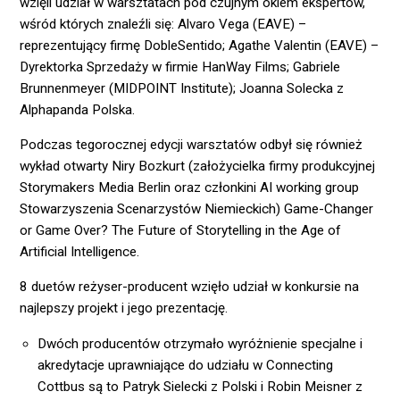
wzięli udział w warsztatach pod czujnym okiem ekspertów,
wśród których znaleźli się: Alvaro Vega (EAVE) –
reprezentujący firmę DobleSentido; Agathe Valentin (EAVE) –
Dyrektorka Sprzedaży w firmie HanWay Films; Gabriele
Brunnenmeyer (MIDPOINT Institute); Joanna Solecka z
Alphapanda Polska.
Podczas tegorocznej edycji warsztatów odbył się również
wykład otwarty Niry Bozkurt (założycielka firmy produkcyjnej
Storymakers Media Berlin oraz członkini AI working group
Stowarzyszenia Scenarzystów Niemieckich) Game-Changer
or Game Over? The Future of Storytelling in the Age of
Artificial Intelligence.
8 duetów reżyser-producent wzięło udział w konkursie na
najlepszy projekt i jego prezentację.
Dwóch producentów otrzymało wyróżnienie specjalne i
akredytacje uprawniające do udziału w Connecting
Cottbus są to Patryk Sielecki z Polski i Robin Meisner z