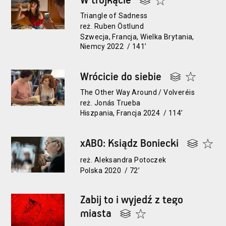
W trójkącie
Triangle of Sadness
reż. Ruben Östlund
Szwecja, Francja, Wielka Brytania,
Niemcy 2022 / 141’
Wrócicie do siebie
The Other Way Around / Volveréis
reż. Jonás Trueba
Hiszpania, Francja 2024 / 114’
xABO: Ksiądz Boniecki
reż. Aleksandra Potoczek
Polska 2020 / 72’
Zabij to i wyjedź z tego
miasta