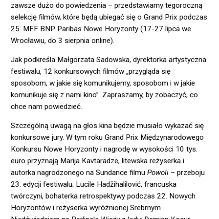
zawsze dużo do powiedzenia – przedstawiamy tegoroczną
selekcję filmów, które będą ubiegać się o Grand Prix podczas
25. MFF BNP Paribas Nowe Horyzonty (17-27 lipca we
Wrocławiu, do 3 sierpnia online).
Jak podkreśla Małgorzata Sadowska, dyrektorka artystyczna
festiwalu, 12 konkursowych filmów „przygląda się
sposobom, w jakie się komunikujemy, sposobom i w jakie
komunikuje się z nami kino”. Zapraszamy, by zobaczyć, co
chce nam powiedzieć.
Szczególną uwagą na głos kina będzie musiało wykazać się
konkursowe jury. W tym roku Grand Prix Międzynarodowego
Konkursu Nowe Horyzonty i nagrodę w wysokości 10 tys.
euro przyznają Marija Kavtaradze, litewska reżyserka i
autorka nagrodzonego na Sundance filmu
Powoli
– przeboju
23. edycji festiwalu; Lucile Hadžihalilović, francuska
twórczyni, bohaterka retrospektywy podczas 22. Nowych
Horyzontów i reżyserka wyróżnionej Srebrnym