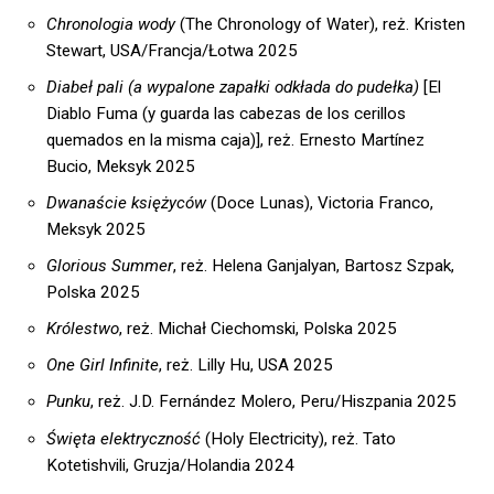
Chronologia wody
(The Chronology of Water), reż. Kristen
Stewart, USA/Francja/Łotwa 2025
Diabeł pali (a wypalone zapałki odkłada do pudełka)
[El
Diablo Fuma (y guarda las cabezas de los cerillos
quemados en la misma caja)], reż. Ernesto Martínez
Bucio, Meksyk 2025
Dwanaście księżyców
(Doce Lunas), Victoria Franco,
Meksyk 2025
Glorious Summer
, reż. Helena Ganjalyan, Bartosz Szpak,
Polska 2025
Królestwo
, reż. Michał Ciechomski, Polska 2025
One Girl Infinite
, reż. Lilly Hu, USA 2025
Punku
, reż. J.D. Fernández Molero, Peru/Hiszpania 2025
Święta elektryczność
(Holy Electricity), reż. Tato
Kotetishvili, Gruzja/Holandia 2024