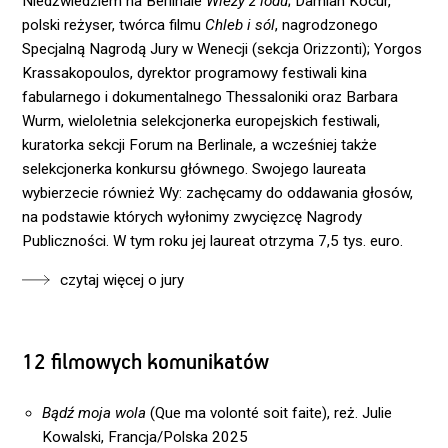
Niedźwiedziem na Berlinale
Wieży z lodu
; Damian Kocur,
polski reżyser, twórca filmu
Chleb i sól
, nagrodzonego
Specjalną Nagrodą Jury w Wenecji (sekcja Orizzonti); Yorgos
Krassakopoulos, dyrektor programowy festiwali kina
fabularnego i dokumentalnego Thessaloniki oraz Barbara
Wurm, wieloletnia selekcjonerka europejskich festiwali,
kuratorka sekcji Forum na Berlinale, a wcześniej także
selekcjonerka konkursu głównego. Swojego laureata
wybierzecie również Wy: zachęcamy do oddawania głosów,
na podstawie których wyłonimy zwycięzcę Nagrody
Publiczności. W tym roku jej laureat otrzyma 7,5 tys. euro.
czytaj więcej o jury
12 filmowych komunikatów
Bądź moja wola
(Que ma volonté soit faite), reż. Julie
Kowalski, Francja/Polska 2025