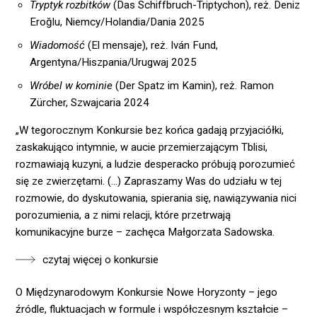
Tryptyk rozbitków
(Das Schiffbruch-Triptychon), reż. Deniz
Eroğlu, Niemcy/Holandia/Dania 2025
Wiadomość
(El mensaje), reż. Iván Fund,
Argentyna/Hiszpania/Urugwaj 2025
Wróbel w kominie
(Der Spatz im Kamin), reż. Ramon
Zürcher, Szwajcaria 2024
„W tegorocznym Konkursie bez końca gadają przyjaciółki,
zaskakująco intymnie, w aucie przemierzającym Tblisi,
rozmawiają kuzyni, a ludzie desperacko próbują porozumieć
się ze zwierzętami. (…) Zapraszamy Was do udziału w tej
rozmowie, do dyskutowania, spierania się, nawiązywania nici
porozumienia, a z nimi relacji, które przetrwają
komunikacyjne burze – zachęca Małgorzata Sadowska.
czytaj więcej o konkursie
O Międzynarodowym Konkursie Nowe Horyzonty – jego
źródle, fluktuacjach w formule i współczesnym kształcie –