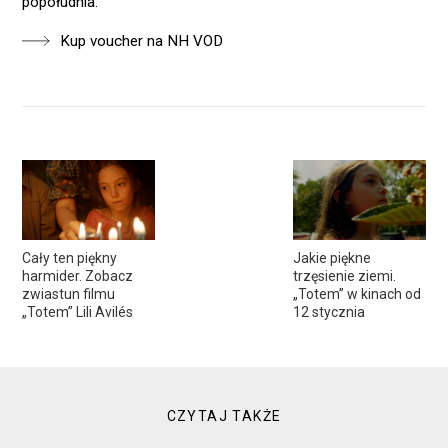
popołudnia.
Kup voucher na NH VOD
Cały ten piękny
Jakie piękne
harmider. Zobacz
trzęsienie ziemi.
zwiastun filmu
„Totem” w kinach od
„Totem” Lili Avilés
12 stycznia
CZYTAJ TAKŻE