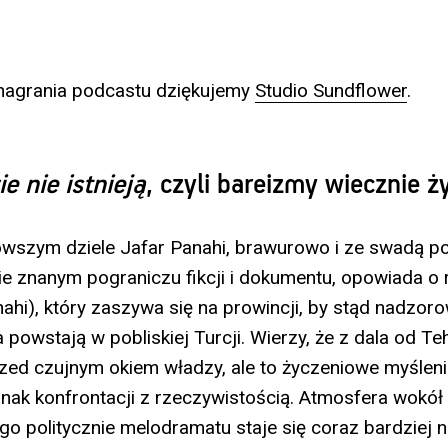
nagrania podcastu dziękujemy
Studio Sundflower
.
e nie istnieją
, czyli bareizmy wiecznie 
wszym dziele Jafar Panahi, brawurowo i ze swadą po
e znanym pograniczu fikcji i dokumentu, opowiada o 
nahi), który zaszywa się na prowincji, by stąd nadzor
 powstają w pobliskiej Turcji. Wierzy, że z dala od T
rzed czujnym okiem władzy, ale to życzeniowe myśleni
nak konfrontacji z rzeczywistością. Atmosfera wokół
 politycznie melodramatu staje się coraz bardziej n