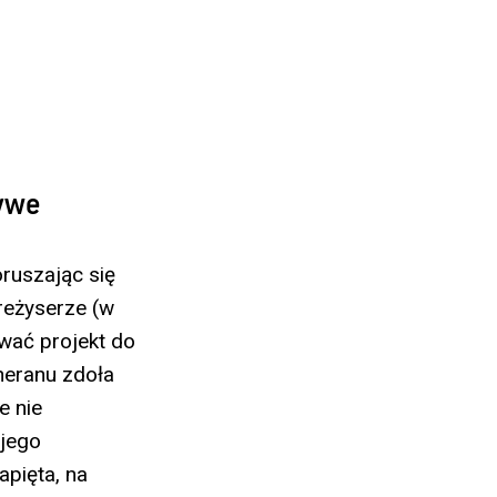
żywe
ruszając się
reżyserze (w
ować projekt do
eheranu zdoła
e nie
 jego
apięta, na