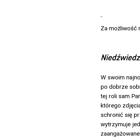
Za możliwość 
Niedźwiedzi
W swoim najno
po dobrze sobi
tej roli sam Pa
którego zdjęcia
schronić się p
wytrzymuje jed
zaangażowanego