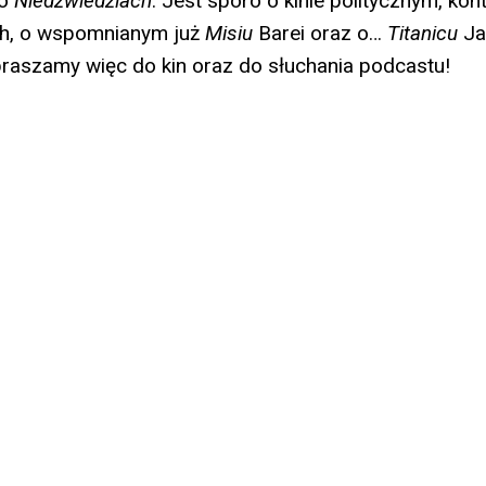
 o
Niedźwiedziach
. Jest sporo o kinie politycznym, kon
h, o wspomnianym już
Misiu
Barei oraz o…
Titanicu
Ja
raszamy więc do kin oraz do słuchania podcastu!