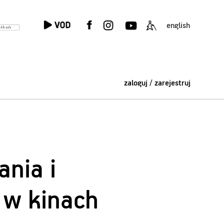
english
zaloguj / zarejestruj
nia i
 w kinach