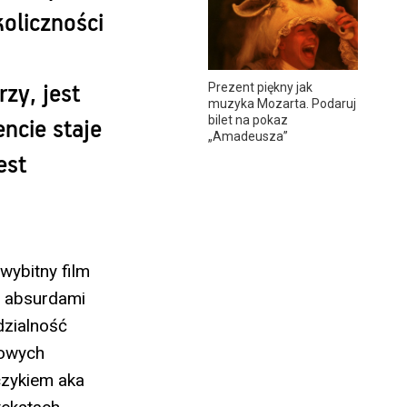
koliczności
Prezent piękny jak
zy, jest
muzyka Mozarta. Podaruj
bilet na pokaz
cie staje
„Amadeusza”
est
wybitny film
z absurdami
dzialność
Nowych
czykiem aka