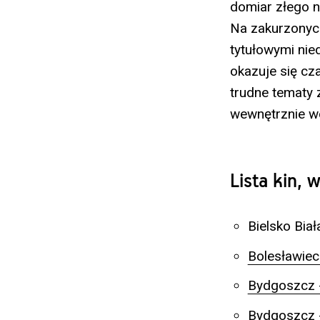
domiar złego n
Na zakurzonych
tytułowymi nied
okazuje się cz
trudne tematy 
wewnętrznie wo
Lista kin,
Bielsko Biał
Bolesławiec
Bydgoszcz -
Bydgoszcz -