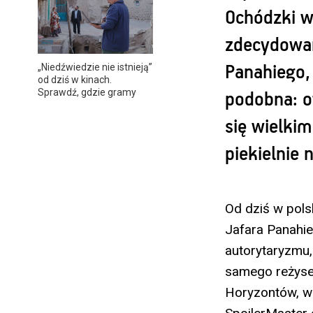
Ochódzki 
zdecydowani
„Niedźwiedzie nie istnieją”
Panahiego, 
od dziś w kinach.
Sprawdź, gdzie gramy
podobna: o
się wielkim
piekielnie 
Od dziś w pol
Jafara Panahie
autorytaryzmu,
samego reżyse
Horyzontów, w