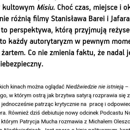
w kultowym
Misiu
. Choć czas, miejsce i o
e różnią filmy Stanisława Barei i Jafara
to perspektywa, którą przyjmują reżyser
to każdy autorytaryzm w pewnym momen
 żartem. Co nie zmienia faktu, że nadal j
niebezpieczny.
skich kinach można oglądać
Niedźwiedzie nie istnieją
– 
go, w którym ostrą jak brzytwa satyrą rozprawia się 
 jednocześnie patrząc krytycznie na pracę i odpowie
ra. Również dziś debiutuje nowy odcinek Podcastu 
 którym Patrycja Mucha rozmawia z Michałem Olesz