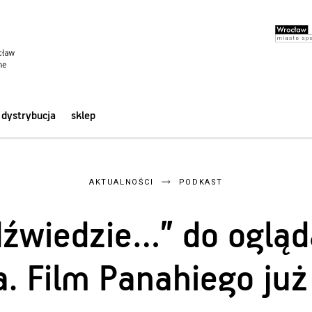
dystrybucja
sklep
AKTUALNOŚCI
PODKAST
dźwiedzie…” do ogląda
a. Film Panahiego już