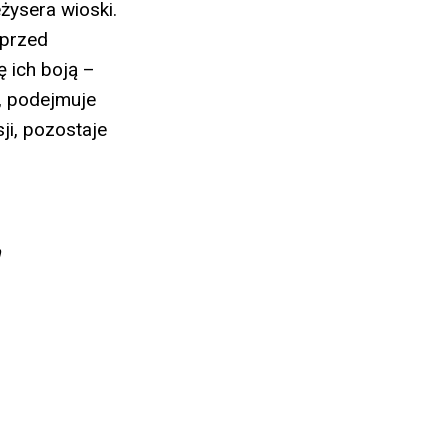
żysera wioski.
 przed
ę ich boją –
u, podejmuje
ji, pozostaje
ą