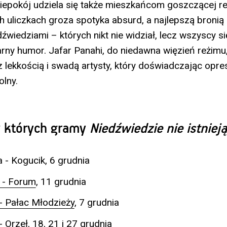
iepokój udziela się także mieszkańcom goszczącej re
 uliczkach groza spotyka absurd, a najlepszą bronią
źwiedziami – których nikt nie widział, lecz wszyscy si
arny humor. Jafar Panahi, do niedawna więzień reżim
z lekkością i swadą artysty, który doświadczając opres
lny.
 w których gramy
Niedźwiedzie nie istniej
a - Kogucik, 6 grudnia
 - Forum
, 11 grudnia
 Pałac Młodzieży
, 7 grudnia
 Orzeł
, 18, 21 i 27 grudnia