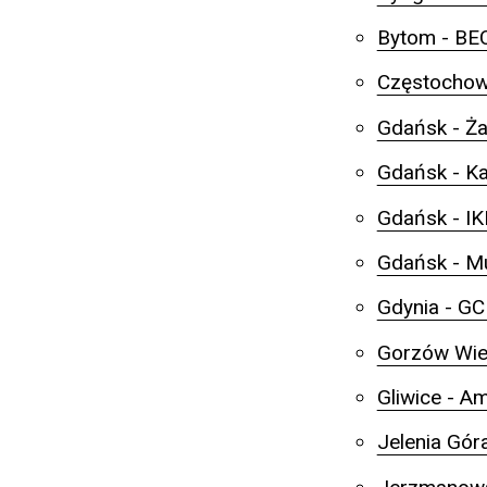
Bytom - BE
Częstochowa
Gdańsk - Ż
Gdańsk - K
Gdańsk - I
Gdańsk - 
Gdynia - GC
Gorzów Wiel
Gliwice - A
Jelenia Gór