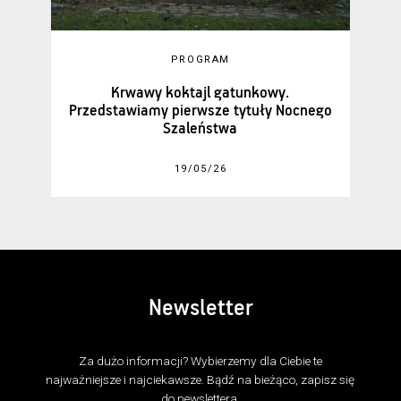
PROGRAM
Krwawy koktajl gatunkowy.
Przedstawiamy pierwsze tytuły Nocnego
Szaleństwa
19/05/26
Newsletter
Za dużo informacji? Wybierzemy dla Ciebie te
najważniejsze i najciekawsze. Bądź na bieżąco, zapisz się
do newslettera.