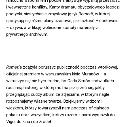
łańcuchu wspomnień i pokoleń, aktywuje wypartą przeszłość
i wewnętrzne konflikty. Kanty dramatu obyczajowego łagodzi
poetycki, niesłychanie zmysłowy język
Romeríi
, w której
spotykają się różne plany czasowe, przeszłość – dosłownie
– ożywa, a w fikcję wplecione zostały materiały z
prywatnego archiwum.
Romería
zdążyła poruszyć publiczność podczas wtorkowej,
oficjalnej premiery w warszawskim kinie Muranów – a
wzruszyć się nie było trudno, bo Carla Simón znów utkała
rodzinną historię, w której można przejrzeć się, jakby
przeglądając cudzy album ze zdjęciami, w którym nagle
rozpoznajemy własne twarze. Dziękujemy widzom i
widzkom, którzy towarzyszyli nam podczas oficjalnego
pokazu oraz wszystkim, którzy razem z nami wyruszyli do
Vigo, do kina i do źródeł.