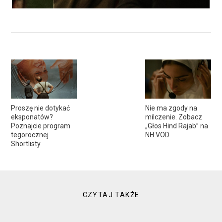
Proszę nie dotykać
Nie ma zgody na
eksponatów?
milczenie. Zobacz
Poznajcie program
„Głos Hind Rajab” na
tegorocznej
NH VOD
Shortlisty
CZYTAJ TAKŻE