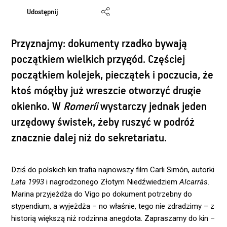
Udostępnij
Przyznajmy: dokumenty rzadko bywają
początkiem wielkich przygód. Częściej
początkiem kolejek, pieczątek i poczucia, że
ktoś mógłby już wreszcie otworzyć drugie
okienko. W
Romeríi
wystarczy jednak jeden
urzędowy świstek, żeby ruszyć w podróż
znacznie dalej niż do sekretariatu.
Dziś do polskich kin trafia najnowszy film Carli Simón, autorki
Lata 1993
i nagrodzonego Złotym Niedźwiedziem
Alcarràs
.
Marina przyjeżdża do Vigo po dokument potrzebny do
stypendium, a wyjeżdża – no właśnie, tego nie zdradzimy – z
historią większą niż rodzinna anegdota. Zapraszamy do kin –