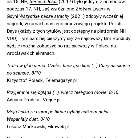
na 15. NH,
Serce miłości
(2017) było jednym z przebojów
podczas 17. NH, zaś wyróżnione Złotymi Lwami w
Gdyni
Wszystkie nasze strachy
(2021) zdobyły wcześniej
nagrodę w ramach naszego branżowego projektu Polish
Days (każdy z tych tytułów jest dostępny na platformie NH
VOD). Tym bardziej cieszymy się, że najnowszy film Rondudy
będzie można zobaczyć po raz pierwszy w Polsce na
wrocławskich ekranach.
Trafia w głąb serca. Czułe i finezyjne kino (…) Ciary na skórze
po seansie. 8/10.
Krzysztof Połaski, Telemagazyn.pl
Przyjemnie się ogląda (…), wręcz feel-good movie. 8/10.
Adriana Prodeus, Vogue.pl
Moja fiolka ze łzami po filmie byłaby całkiem pełna.
Wspaniały duet. 8/10.
Łukasz Mańkowski, Filmweb.pl