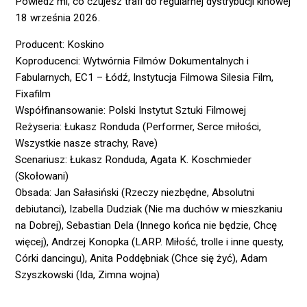
Powiedz mi, co czujesz trafi do regularnej dystrybucji kinowej
18 września 2026.
Producent: Koskino
Koproducenci: Wytwórnia Filmów Dokumentalnych i
Fabularnych, EC1 – Łódź, Instytucja Filmowa Silesia Film,
Fixafilm
Współfinansowanie: Polski Instytut Sztuki Filmowej
Reżyseria: Łukasz Ronduda (Performer, Serce miłości,
Wszystkie nasze strachy, Rave)
Scenariusz: Łukasz Ronduda, Agata K. Koschmieder
(Skołowani)
Obsada: Jan Sałasiński (Rzeczy niezbędne, Absolutni
debiutanci), Izabella Dudziak (Nie ma duchów w mieszkaniu
na Dobrej), Sebastian Dela (Innego końca nie będzie, Chcę
więcej), Andrzej Konopka (LARP. Miłość, trolle i inne questy,
Córki dancingu), Anita Poddębniak (Chce się żyć), Adam
Szyszkowski (Ida, Zimna wojna)