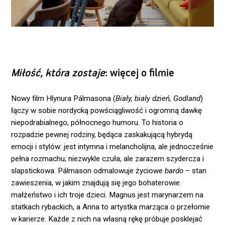
Miłość, która zostaje
: więcej o filmie
Nowy film Hlynura Pálmasona (
Biały, biały dzień, Godland
)
łączy w sobie nordycką powściągliwość i ogromną dawkę
niepodrabialnego, północnego humoru. To historia o
rozpadzie pewnej rodziny, będąca zaskakującą hybrydą
emocji i stylów: jest intymna i melancholijna, ale jednocześnie
pełna rozmachu; niezwykle czuła, ale zarazem szydercza i
slapstickowa. Pálmason odmalowuje życiowe
bardo
– stan
zawieszenia, w jakim znajdują się jego bohaterowie:
małżeństwo i ich troje dzieci. Magnus jest marynarzem na
statkach rybackich, a Anna to artystka marząca o przełomie
w karierze. Każde z nich na własną rękę próbuje posklejać