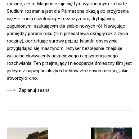
rodzinę, ale to Magnus czuje się tym wyrzuconym za burtę.
Studium rozstania jest dla Pálmasona okazją do przyjrzenia
się – z ironią i czułością – mężczyznom, dryfującym,
zagubionym, szukającym dla siebie nowych ról. Nawigując
pomiędzy porami roku (film przedstawia okrągły rok z życia
rodziny), portretując surowy pejzaż Islandii, obsesyjnie
przyglądając się maszynom, reżyser bezbłędnie znajduje
wizualne ekwiwalenty uczuciowego i egzystencjalnego
rozchwiania. Ten przejmujący i nieodparcie śmieszny film jest
jednym z najwspanialszych hołdów złożonych miłości, jakie
stworzyło kino.
Zaplanuj seans