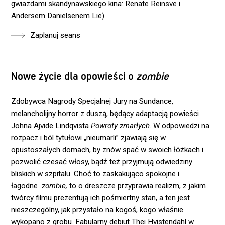
gwiazdami skandynawskiego kina: Renate Reinsve i
Andersem Danielsenem Lie).
Zaplanuj seans
Nowe życie dla opowieści o
zombie
Zdobywca Nagrody Specjalnej Jury na Sundance,
melancholijny horror z duszą, będący adaptacją powieści
Johna Ajvide Lindqvista
Powroty zmarłych
. W odpowiedzi na
rozpacz i ból tytułowi „nieumarli” zjawiają się w
opustoszałych domach, by znów spać w swoich łóżkach i
pozwolić czesać włosy, bądź też przyjmują odwiedziny
bliskich w szpitalu. Choć to zaskakująco spokojne i
łagodne
zombie,
to o dreszcze przyprawia realizm, z jakim
twórcy filmu prezentują ich pośmiertny stan, a ten jest
nieszczególny, jak przystało na kogoś, kogo właśnie
wykopano z grobu. Fabularny debiut Thei Hvistendahl w