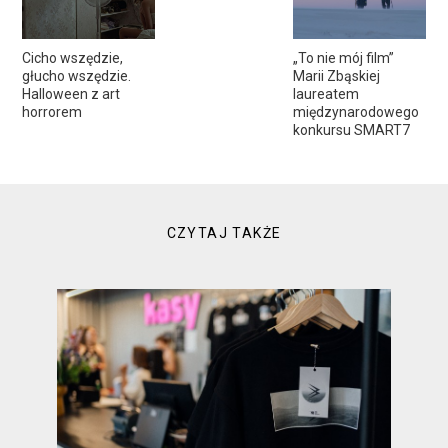
Cicho wszędzie,
„To nie mój film”
głucho wszędzie.
Marii Zbąskiej
Halloween z art
laureatem
horrorem
międzynarodowego
konkursu SMART7
CZYTAJ TAKŻE