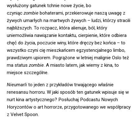
wysłużony gatunek tchnie nowe życie, bo
czyniąc
zombie
bohaterami, przekierowuje naszą uwagę z
żywych umarłych na martwych żywych – ludzi, którzy stracili
najbliższych. To rozpacz, która alienuje, ból, który
uniemożliwia nawiązanie kontaktu, cierpienie, które odbiera
chęć do życia, poczucie winy, które dręczy bez końca – to
wszystko czyni cię mieszkańcem egzystencjalnego limbo,
prawdziwym upiorem. Pogrążone w letniej malignie Oslo też
ma status
zombie
. A miasto latem, jak wiemy z kina, to
miejsce szczególne.
Nieumarli
to jeden z przykładów trwającego właśnie
renesansu horroru. W jaki sposób ten gatunek wpisuje się w
nurt kina artystycznego? Posłuchaj Podcastu Nowych
Horyzontów o art horrorze, przygotowanego we współpracy
z Velvet Spoon.