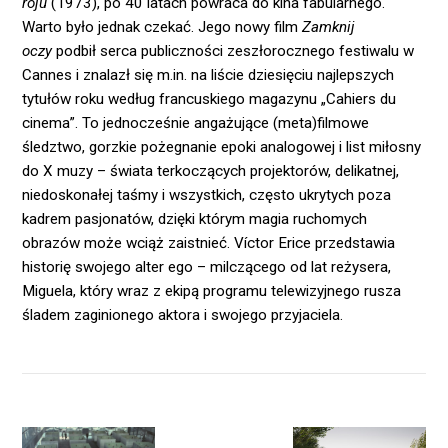
roju
(1973), po 40 latach powraca do kina fabularnego.
Warto było jednak czekać. Jego nowy film
Zamknij
oczy
podbił serca publiczności zeszłorocznego festiwalu w
Cannes i znalazł się m.in. na liście dziesięciu najlepszych
tytułów roku według francuskiego magazynu „Cahiers du
cinema”. To jednocześnie angażujące (meta)filmowe
śledztwo, gorzkie pożegnanie epoki analogowej i list miłosny
do X muzy – świata terkoczących projektorów, delikatnej,
niedoskonałej taśmy i wszystkich, często ukrytych poza
kadrem pasjonatów, dzięki którym magia ruchomych
obrazów może wciąż zaistnieć. Víctor Erice przedstawia
historię swojego alter ego – milczącego od lat reżysera,
Miguela, który wraz z ekipą programu telewizyjnego rusza
śladem zaginionego aktora i swojego przyjaciela.