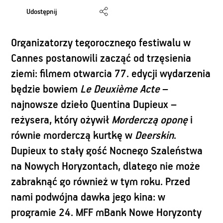
Udostępnij
Organizatorzy tegorocznego festiwalu w
Cannes postanowili zacząć od trzęsienia
ziemi: filmem otwarcia 77. edycji wydarzenia
będzie bowiem
Le Deuxième Acte
–
najnowsze dzieło Quentina Dupieux –
reżysera, który ożywił
Morderczą oponę
i
równie morderczą kurtkę w
Deerskin
.
Dupieux to stały gość Nocnego Szaleństwa
na Nowych Horyzontach, dlatego nie może
zabraknąć go również w tym roku. Przed
nami podwójna dawka jego kina: w
programie 24. MFF mBank Nowe Horyzonty