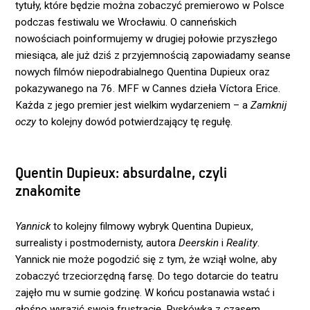
tytuły, które będzie można zobaczyć premierowo w Polsce
podczas festiwalu we Wrocławiu. O canneńskich
nowościach poinformujemy w drugiej połowie przyszłego
miesiąca, ale już dziś z przyjemnością zapowiadamy seanse
nowych filmów niepodrabialnego Quentina Dupieux oraz
pokazywanego na 76. MFF w Cannes dzieła Víctora Erice.
Każda z jego premier jest wielkim wydarzeniem – a
Zamknij
oczy
to kolejny dowód potwierdzający tę regułę.
Quentin Dupieux: absurdalne, czyli
znakomite
Yannick
to kolejny filmowy wybryk Quentina Dupieux,
surrealisty i postmodernisty, autora
Deerskin
i
Reality
.
Yannick nie może pogodzić się z tym, że wziął wolne, aby
zobaczyć trzeciorzędną farsę. Do tego dotarcie do teatru
zajęło mu w sumie godzinę. W końcu postanawia wstać i
głośno wyrazić swoją frustrację. Pyskówka z czasem