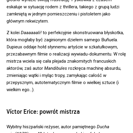
eskaluje w sytuację rodem z thrillera, takiego z grupą ludzi
zamkniętą w jednym pomieszczeniu i pistoletem jako
głównym rekwizytem.
Z kolei
Daaaaaali!
to perfekcyjnie skonstruowana błyskotka,
która mogłaby być zaginionym dziełem samego Buñuela.
Dupieux oddaje hołd słynnemu artyście w szkatułkowym,
przezabawnym filmie o realizacji wywiadu-dokumentu. W rolę
mistrza wciela się cała plejada znakomitych francuskich
aktorów, zaś autor
Mandibules
rozkręca machinę absurdu,
zmieniając wątki i myląc tropy, zamykając całość w
przepysznym, autotematycznym filmie o wielkiej sztuce (i
wielkim ego…).
Víctor Erice: powrót mistrza
Wybitny hiszpański reżyser, autor pamiętnego
Ducha